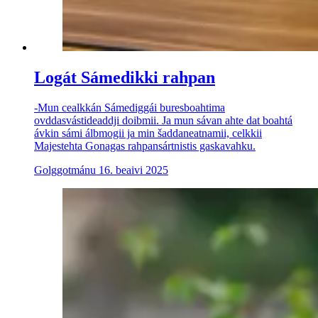
Logát Sámedikki rahpan
-Mun cealkkán Sámediggái buresboahtima
ovddasvástideaddji doibmii. Ja mun sávan ahte dat boahtá
ávkin sámi álbmogii ja min šaddaneatnamii, celkkii
Majestehta Gonagas rahpansártnistis gaskavahku.
Golggotmánu 16. beaivi 2025