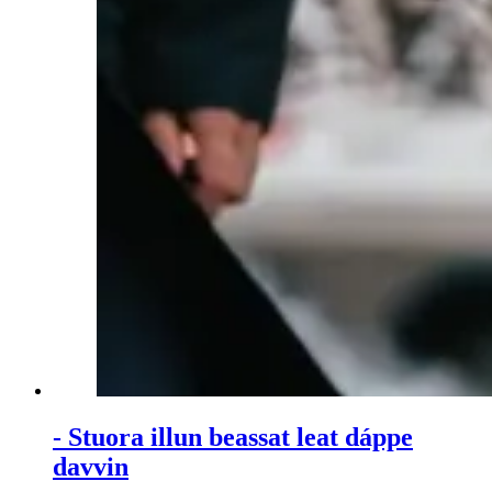
- Stuora illun beassat leat dáppe
davvin