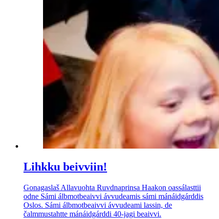
Lihkku beivviin!
Gonagaslaš Allavuohta Ruvdnaprinsa Haakon oassálasttii
odne Sámi álbmotbeaivvi ávvudeamis sámi mánáidgárddis
Oslos. Sámi álbmotbeaivvi ávvudeami lassin, de
čalmmustahtte mánáidgárddi 40-jagi beaivvi.