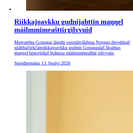
Riikkajoavkku gudnijahttin maŋŋel
máilmmimeašttirgilvvuid
Majestehta Gonagas lágidii vuostáiváldima Norgga dievdduid
spábbačiekčanriikkajoavkku gudnin Gonagaslaš šloahtas
maŋŋel historjjálaš bohtosa máilmmimeašttir gilvvuin.
Suoidnemánu 13. beaivi 2026