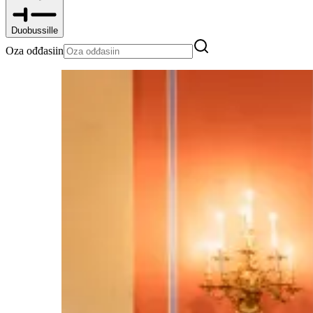
Duobussille
Oza ođđasiin