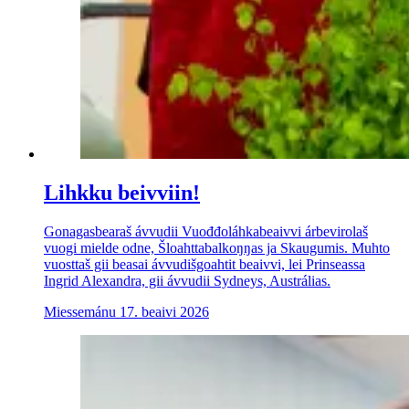
Lihkku beivviin!
Gonagasbearaš ávvudii Vuođđoláhkabeaivvi árbevirolaš
vuogi mielde odne, Šloahttabalkoŋŋas ja Skaugumis. Muhto
vuosttaš gii beasai ávvudišgoahtit beaivvi, lei Prinseassa
Ingrid Alexandra, gii ávvudii Sydneys, Austrálias.
Miessemánu 17. beaivi 2026