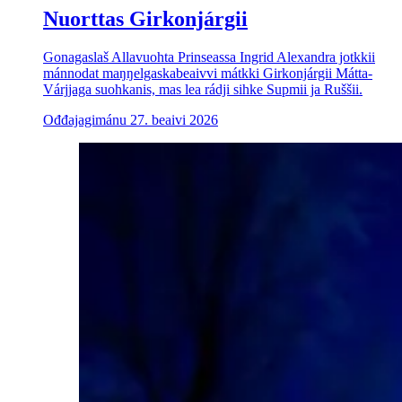
Nuorttas Girkonjárgii
Gonagaslaš Allavuohta Prinseassa Ingrid Alexandra jotkkii
mánnodat maŋŋelgaskabeaivvi mátkki Girkonjárgii Mátta-
Várjjaga suohkanis, mas lea rádji sihke Supmii ja Ruššii.
Ođđajagimánu 27. beaivi 2026