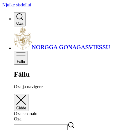
Njuike sisdollui
Oza
Fállu
Fállu
Oza ja navigere
Gidde
Oza sisdoalu
Oza