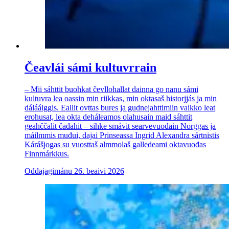
Čeavlái sámi kultuvrrain
– Mii sáhttit buohkat čevllohallat dainna go nanu sámi
kultuvra lea oassin min riikkas, min oktasaš historjjás ja min
dálááiggis. Eallit ovttas bures ja gudnejahttimiin vaikko leat
erohusat, lea okta deháleamos olahusain maid sáhttit
geahččalit čađahit – sihke smávit searvevuođain Norggas ja
máilmmis muđui, dajai Prinseassa Ingrid Alexandra sártnistis
Kárášjogas su vuosttaš almmolaš galledeami oktavuođas
Finnmárkkus.
Ođđajagimánu 26. beaivi 2026