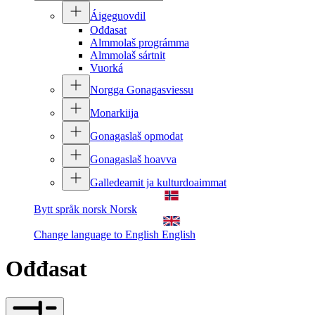
Áigeguovdil
Ođđasat
Almmolaš prográmma
Almmolaš sártnit
Vuorká
Norgga Gonagasviessu
Monarkiija
Gonagaslaš opmodat
Gonagaslaš hoavva
Galledeamit ja kulturdoaimmat
Bytt språk norsk
Norsk
Change language to English
English
Ođđasat