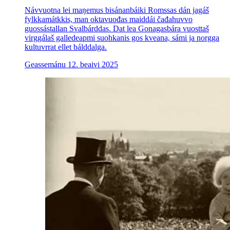
Návvuotna lei maŋemus bisánanbáiki Romssas dán jagáš
fylkkamátkkis, man oktavuođas maiddái čađahuvvo
guossástallan Svalbárddas. Dat lea Gonagasbára vuosttaš
virggálaš galledeapmi suohkanis gos kveana, sámi ja norgga
kultuvrrat ellet bálddalga.
Geassemánu 12. beaivi 2025