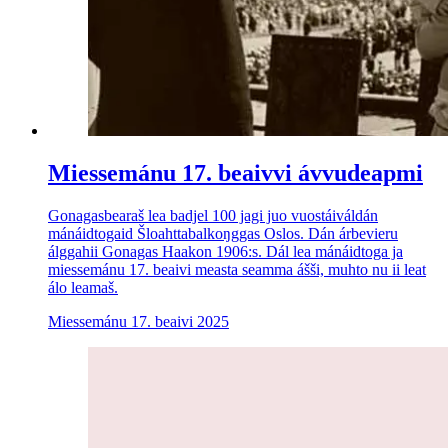
Miessemánu 17. beaivvi ávvudeapmi
Gonagasbearaš lea badjel 100 jagi juo vuostáiváldán
mánáidtogaid Šloahttabalkoŋggas Oslos. Dán árbevieru
álggahii Gonagas Haakon 1906:s. Dál lea mánáidtoga ja
miessemánu 17. beaivi measta seamma ášši, muhto nu ii leat
álo leamaš.
Miessemánu 17. beaivi 2025