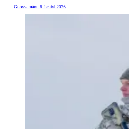
Guovvamánu 6. beaivi 2026