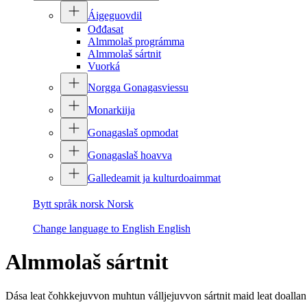
Áigeguovdil
Ođđasat
Almmolaš prográmma
Almmolaš sártnit
Vuorká
Norgga Gonagasviessu
Monarkiija
Gonagaslaš opmodat
Gonagaslaš hoavva
Galledeamit ja kulturdoaimmat
Bytt språk norsk
Norsk
Change language to English
English
Almmolaš sártnit
Dása leat čohkkejuvvon muhtun válljejuvvon sártnit maid leat doallan