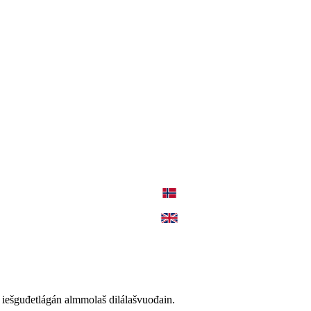
 iešguđetlágán almmolaš dilálašvuođain.