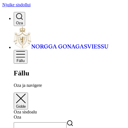
Njuike sisdollui
Oza
Fállu
Fállu
Oza ja navigere
Gidde
Oza sisdoalu
Oza