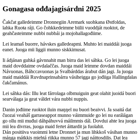
Gonagasa ođđajagisárdni 2025
Čakčat galledeimme Dronnegiin Aremark suohkana Østfoldas,
lahka Ruoŧa ráji. Go čohkkedeimme biilii vuoddját ruoktot, de
geahčasteimme nubbi nubbái ja mojohallagođiime.
Lei leamaš buorre, hávskes galledeapmi. Muhto lei maiddái juoga
eanet. Juoga mii liggii munno siskkimusat.
Ii ádjánan guhká gávnnahit man birra das lei sáhka. Go lei juoga
maid dovddaime ovdalaččas. Juoga maid leimme dovdan maiddái
Návuonas, Báhccavuonas ja Svalbárddas árabut dán jagi. Ja juoga
maid maiddái Ruvdnaprinsabárra vásiheigga go jođiiga Hallingdalas
čakčamánus.
Lei sáhka dás: Illu leat fárrolaga olbmuiguin geat olahit juoidá buori
searválaga ja geat váldet vára nubbi nuppis.
Danin jođiime ruoktot iluin maŋŋel nu buori beaivvi. Ja soaitá dat
čuozai veaháš garraseappot munno váimmuide go lei nu earálágan
go ollu mii muđui dáhpáhuvvá máilmmis dál. Dovdui ahte lea juoga
mii lea divrras, juoga maid fertet áittardit ja fuolahit.
Dán positiiva vuoimmi letne Dronnet ja mun lihkkoš vásihan munno
máŋga mátkkis miehtá riikka munno 57 jagi náittosdilis. Dat lea