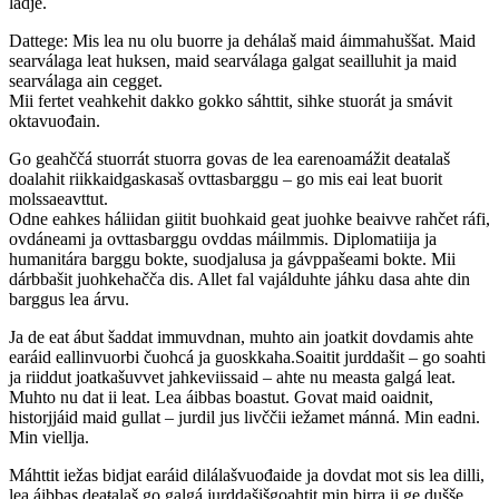
ládje.
Dattege: Mis lea nu olu buorre ja dehálaš maid áimmahuššat. Maid
searválaga leat huksen, maid searválaga galgat seailluhit ja maid
searválaga ain cegget.
Mii fertet veahkehit dakko gokko sáhttit, sihke stuorát ja smávit
oktavuođain.
Go geahččá stuorrát stuorra govas de lea earenoamážit deaŧalaš
doalahit riikkaidgaskasaš ovttasbarggu – go mis eai leat buorit
molssaeavttut.
Odne eahkes háliidan giitit buohkaid geat juohke beaivve rahčet ráfi,
ovdáneami ja ovttasbarggu ovddas máilmmis. Diplomatiija ja
humanitára barggu bokte, suodjalusa ja gávppašeami bokte. Mii
dárbbašit juohkehačča dis. Allet fal vajálduhte jáhku dasa ahte din
barggus lea árvu.
Ja de eat ábut šaddat immuvdnan, muhto ain joatkit dovdamis ahte
earáid eallinvuorbi čuohcá ja guoskkaha.Soaitit jurddašit – go soahti
ja riiddut joatkašuvvet jahkeviissaid – ahte nu measta galgá leat.
Muhto nu dat ii leat. Lea áibbas boastut. Govat maid oaidnit,
historjjáid maid gullat – jurdil jus livččii iežamet mánná. Min eadni.
Min viellja.
Máhttit iežas bidjat earáid dilálašvuođaide ja dovdat mot sis lea dilli,
lea áibbas deaŧalaš go galgá jurddašišgoahtit min birra ii ge dušše