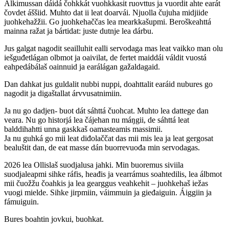
Álkimussan dáidá čohkkát vuohkkasit ruovttus ja vuordit ahte earát
čovdet áššiid. Muhto dat ii leat doarvái. Njuolla čujuha midjiide
juohkehažžii. Go juohkehaččas lea mearkkašupmi. Beroškeahttá
mainna ražat ja bártidat: juste dutnje lea dárbu.
Jus galgat nagodit seailluhit ealli servodaga mas leat vaikko man olu
iešguđetlágan olbmot ja oaivilat, de fertet maiddái váldit vuostá
eahpedábálaš oainnuid ja earálágan gažaldagaid.
Dan dahkat jus guldalit nubbi nuppi, doahttalit earáid nubures go
nagodit ja digaštallat árvvusatnimiin.
Ja nu go dadjen- buot dát sáhttá čuohcat. Muhto lea dattege dan
veara. Nu go historjá lea čájehan nu máŋgii, de sáhttá leat
balddihahtti unna gaskkaš oamasteamis massimii.
Ja nu guhká go mii leat diđolaččat das mii mis lea ja leat gergosat
bealuštit dan, de eat masse dán buorrevuođa min servodagas.
2026 lea Ollislaš suodjalusa jahki. Min buoremus siviila
suodjaleapmi sihke ráfis, heađis ja vearrámus soahtedilis, lea álbmot
mii čuožžu čoahkis ja lea gearggus veahkehit – juohkehaš iežas
vuogi mielde. Sihke jirpmiin, váimmuin ja gieđaiguin. Áiggiin ja
fámuiguin.
Bures boahtin jovkui, buohkat.