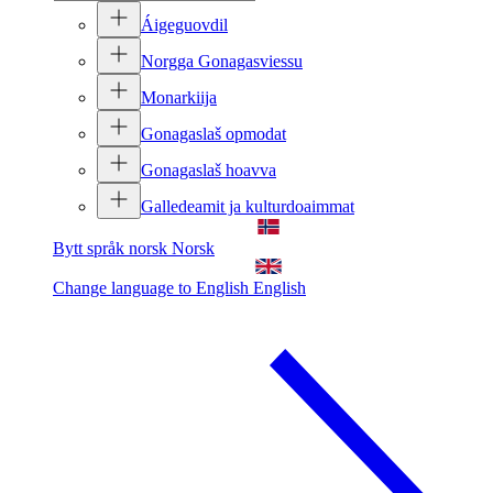
Áigeguovdil
Norgga Gonagasviessu
Monarkiija
Gonagaslaš opmodat
Gonagaslaš hoavva
Galledeamit ja kulturdoaimmat
Bytt språk norsk
Norsk
Change language to English
English