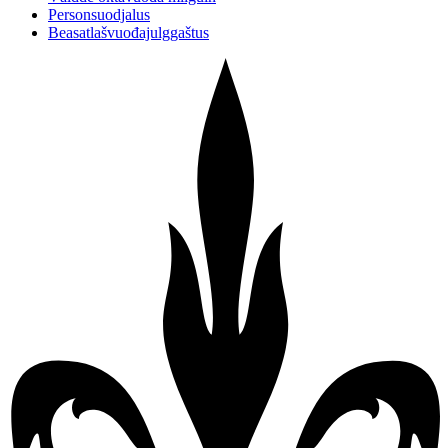
Personsuodjalus
Beasatlašvuođajulggaštus