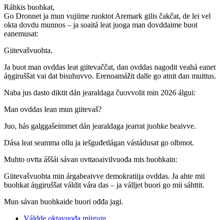
Ráhkis buohkat,
Go Dronnet ja mun vujiime ruoktot Aremark gilis čakčat, de lei vel
okta dovdu munnos – ja soaitá leat juoga man dovddaime buot
eanemusat:
Giitevašvuohta.
Ja buot man ovddas leat giitevaččat, dan ovddas nagodit veahá eanet
áŋgiruššat vai dat bisuhuvvo. Erenoamážit dalle go atnit dan muittus.
Naba jus dasto diktit dán jearaldaga čuovvolit min 2026 álgui:
Man ovddas lean mun giitevaš?
Juo, hás galggašeimmet dán jearaldaga jearrat juohke beaivve.
Dása leat seamma ollu ja iešguđetlágan vástádusat go olbmot.
Muhto ovtta áššái sávan ovttaoaivilvuođa mis buohkain:
Giitevašvuohta min árgabeaivve demokratiija ovddas. Ja ahte mii
buohkat áŋgiruššat váldit vára das – ja válljet buori go mii sáhttit.
Mun sávan buohkaide buori ođđa jagi.
Váldde oktavuođa miiguin