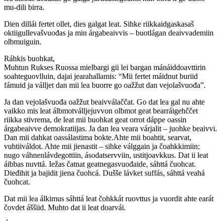
mu-dili birra.
Dien dillái fertet ollet, dies galgat leat. Sihke riikkaidgaskasaš
oktiigullevašvuođas ja min árgabeaivvis – buotlágan deaivvademiin
olbmuiguin.
Ráhkis buohkat,
Muhtun Rukses Ruossa mielbargi gii lei bargan mánáiddoavttirin
soahteguovlluin, dajai jearahallamis: “Mii fertet máidnut buriid
fámuid ja válljet dan mii lea buorre go oažžut dan vejolašvuođa”.
Ja dan vejolašvuođa oažžut beaivválaččat. Go dat lea gal nu ahte
vaikko mis leat álbmotválljejuvvon olbmot geat bearráigehččet
riikka stivrema, de leat mii buohkat geat orrot dáppe oassin
árgabeaivve demokratiijas. Ja dan lea veara várjalit – juohke beaivvi.
Dan mii dahkat oassálastima bokte.Ahte mii boahtit, searvat,
vuhtiiváldot. Ahte mii jienastit – sihke válggain ja čoahkkimiin;
nugo váhnenlávdegottiin, ásodatservviin, ustitjoavkkus. Dat ii leat
áibbas nuvttá. Iežas čatnat geatnegasvuođaide, sáhttá čuohcat.
Dieđihit ja bajidit jiena čuohcá. Dušše lávket suffás, sáhttá veahá
čuohcat.
Dat mii lea álkimus sáhttá leat čohkkát ruovttus ja vuordit ahte earát
čovdet áššiid. Muhto dat ii leat doarvái.