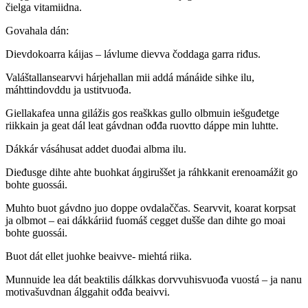
čielga vitamiidna.
Govahala dán:
Dievdokoarra káijas – lávlume dievva čoddaga garra riđus.
Valáštallansearvvi hárjehallan mii addá mánáide sihke ilu,
máhttindovddu ja ustitvuođa.
Giellakafea unna gilážis gos reaškkas gullo olbmuin iešguđetge
riikkain ja geat dál leat gávdnan ođđa ruovtto dáppe min luhtte.
Dákkár vásáhusat addet duođai albma ilu.
Dieđusge dihte ahte buohkat áŋgiruššet ja ráhkkanit erenoamážit go
bohte guossái.
Muhto buot gávdno juo doppe ovdalaččas. Searvvit, koarat korpsat
ja olbmot – eai dákkáriid fuomáš cegget dušše dan dihte go moai
bohte guossái.
Buot dát ellet juohke beaivve- miehtá riika.
Munnuide lea dát beaktilis dálkkas dorvvuhisvuođa vuostá – ja nanu
motivašuvdnan álggahit ođđa beaivvi.