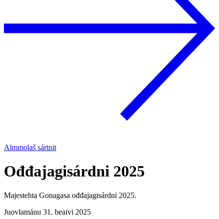
Almmolaš sártnit
Ođđajagisárdni 2025
Majestehta Gonagasa ođđajagisárdni 2025.
Juovlamánu 31. beaivi 2025