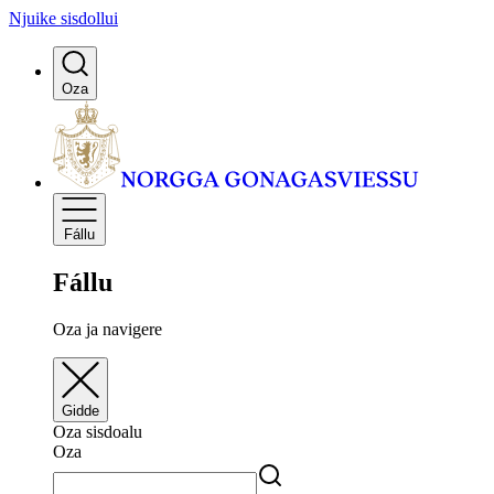
Njuike sisdollui
Oza
Fállu
Fállu
Oza ja navigere
Gidde
Oza sisdoalu
Oza