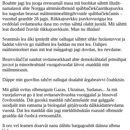
Boahtte jagi lea juoga erenoamáš masa mii buohkat sáhttit illudit-
namalassii ahte Norgga almmáiolbmuid spábbačiekčanriikajoavku
lea nagodan beassat máilmmimeašttirgilvvuide spábbačiekčamis –
vuosttaš geardde 28 jagis. Riikkajoavkku joavkovuoigŋa lea
ovddolaš ovdamearka dasa mo ovttas sáhttá olahit juoidá. Mii sáhttit
leat duođaid čeavlát riikkajoavkkuin. Mun nu illudan!
Seammás lea álki ipmirdit ahte oallugat sáhttet sihke fuolastuvvat ja
šaddat váivvis go máilbmi lea šaddan nu mot lea. Oahpes
máilmmiortnet man mii leat máŋgalogi jagi dovdan, lea rievdame.
Beaivválaččat oaidnit ovdamearkkaid ahte demokráhtalaš prinsihpat
juvzot ja minoriteahtaid vuoigatvuođat láivot -maiddái min
máilmmioasis.
Dáppe min guovllus rahčet oallugat doalahit árgabeaivvi čoahkisin.
Mii gillát ovttas olbmuiguin Gazas, Ukrainas, Sudanas... Ja mii
vuorjašuvvat go ii leat ovttaoaivilvuohta vuoiggalaš ja bissovaš
čovdosiidda. Dát guoská maiddái rahčamušaide mat galggaše
suodjalit min eatnama ja biologalaš girjáivuođa dálkkádatrievdama
vuostá. Dat lea maiddái dán jagi mielddisbuktán roasuid olbmuide
geaidda dát čuohcá erenoamážit.
Ii oro vel leamen doarvái nanu dáhttu bargagoahtit dáinna albma