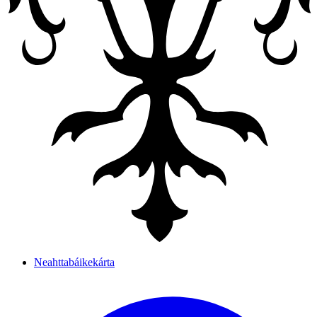
Neahttabáikekárta