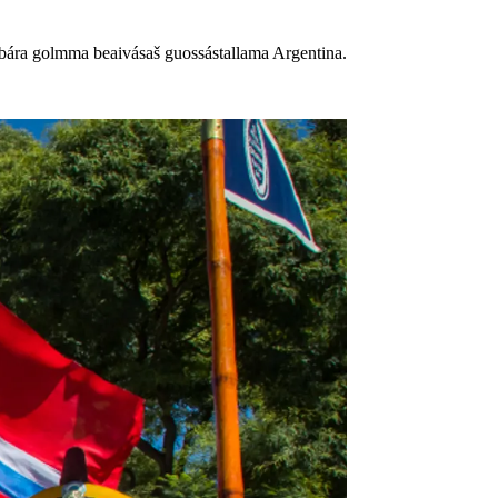
bára golmma beaivásaš guossástallama Argentina.