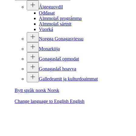
Áigeguovdil
Ođđasat
Almmolaš prográmma
Almmolaš sártnit
Vuorká
Norgga Gonagasviessu
Monarkiija
Gonagaslaš opmodat
Gonagaslaš hoavva
Galledeamit ja kulturdoaimmat
Bytt språk norsk
Norsk
Change language to English
English