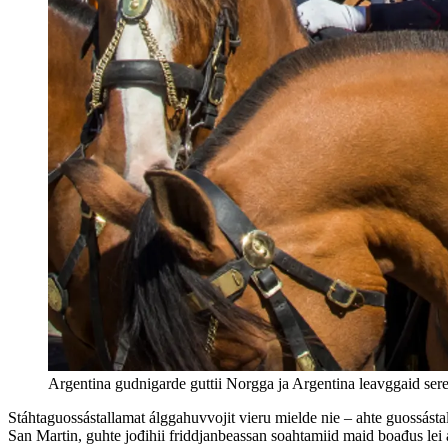
Argentina gudnigarde guttii Norgga ja Argentina leavggaid se
Stáhtaguossástallamat álggahuvvojit vieru mielde nie – ahte guossás
San Martin, guhte jođihii friddjanbeassan soahtamiid maid boađus lei a