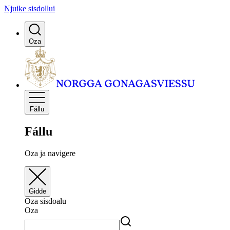
Njuike sisdollui
Oza
Fállu
Fállu
Oza ja navigere
Gidde
Oza sisdoalu
Oza