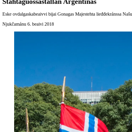
Stáhtaguossástallan Argentinas
Eske ovdalgaskabeaivvi bijai Gonagas Majestehta lieđđekránssa Naš
Njukčamánu 6. beaivi 2018