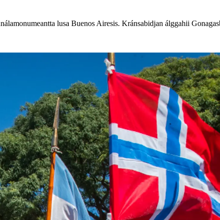
unálamonumeantta lusa Buenos Airesis. Kránsabidjan álggahii Gonagas