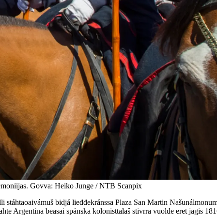
remoniijas. Govva: Heiko Junge / NTB Scanpix
talli stáhtaoaivámuš bidjá lieđđekránssa Plaza San Martin Našunálmonu
hte Argentina beasai spánska kolonisttalaš stivrra vuolde eret jagis 181