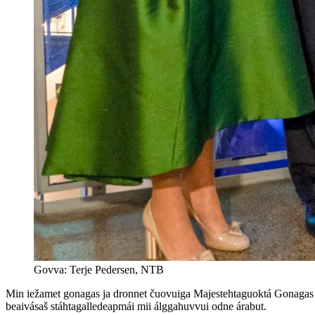
Govva: Terje Pedersen, NTB
Min iežamet gonagas ja dronnet čuovuiga Majestehtaguoktá Gonagas
beaivásaš stáhtagalledeapmái mii álggahuvvui odne árabut.