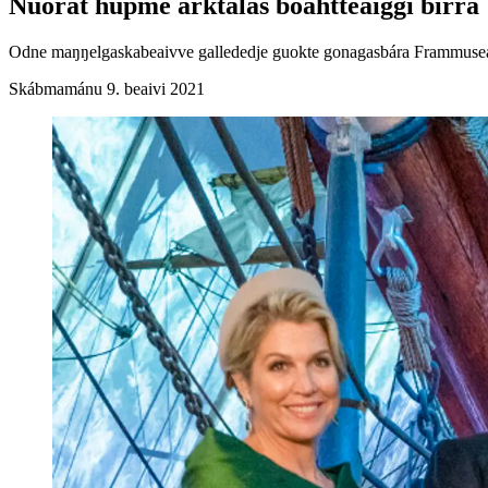
Nuorat hupme árktalaš boahtteáiggi birra
Odne maŋŋelgaskabeaivve gallededje guokte gonagasbára Frammusea Os
Skábmamánu 9. beaivi 2021