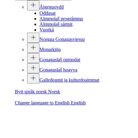
Áigeguovdil
Ođđasat
Almmolaš prográmma
Almmolaš sártnit
Vuorká
Norgga Gonagasviessu
Monarkiija
Gonagaslaš opmodat
Gonagaslaš hoavva
Galledeamit ja kulturdoaimmat
Bytt språk norsk
Norsk
Change language to English
English