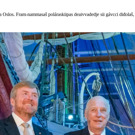
los. Fram-nammasaš poláraskiipas deaivvadedje sii gávcci diđolaš, áŋ