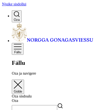
Njuike sisdollui
Oza
Fállu
Fállu
Oza ja navigere
Gidde
Oza sisdoalu
Oza