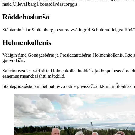
maid Ullevål bargá borasdávdasuorggis.
Ráđđehuslunša
Stáhtaministtar Stoltenberg ja su roavvá Ingrid Schulerud leigga Ráđ
Holmenkollenis
Veaigin fitne Gonagasbárra ja Presideantabárra Holmenkollenis. Ikte 
guovddážis.
Sabetmusea lea vári siste Holmenkollenluohkás, ja doppe beassá oaidni
eanemus mearkkašahtti mátkkiid.
Stáhtaguossástallan loahpahuvvo odne preassačoahkkimiin Šloahtas 