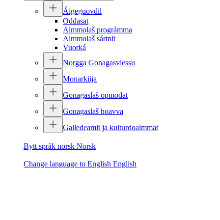
Áigeguovdil
Ođđasat
Almmolaš prográmma
Almmolaš sártnit
Vuorká
Norgga Gonagasviessu
Monarkiija
Gonagaslaš opmodat
Gonagaslaš hoavva
Galledeamit ja kulturdoaimmat
Bytt språk norsk
Norsk
Change language to English
English