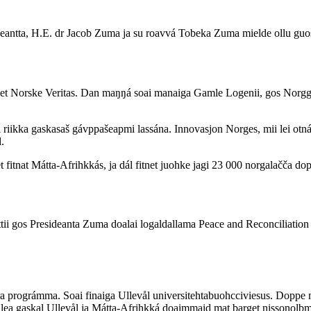
eantta, H.E. dr Jacob Zuma ja su roavvá Tobeka Zuma mielde ollu guo
 Det Norske Veritas. Dan maŋŋá soai manaiga Gamle Logenii, gos Norgg
riikka gaskasaš gávppašeapmi lassána. Innovasjon Norges, mii lei otná
.
fitnat Mátta-Afrihkkás, ja dál fitnet juohke jagi 23 000 norgalačča do
ii gos Presideanta Zuma doalai logaldallama Peace and Reconciliation 
 prográmma. Soai finaiga Ullevål universitehtabuohcciviesus. Doppe m
mii lea gaskal Ullevål ja Mátta-Afrihkká doaimmaid mat barget nissono