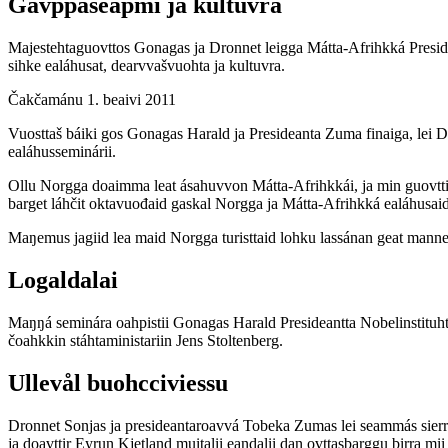
Gávppašeapmi ja kultuvra
Majestehtaguovttos Gonagas ja Dronnet leigga Mátta-Afrihkká Presid
sihke ealáhusat, dearvvašvuohta ja kultuvra.
Čakčamánu 1. beaivi 2011
Vuosttaš báiki gos Gonagas Harald ja Presideanta Zuma finaiga, lei
ealáhusseminárii.
Ollu Norgga doaimma leat ásahuvvon Mátta-Afrihkkái, ja min guovtti 
barget láhčit oktavuođaid gaskal Norgga ja Mátta-Afrihkká ealáhusaid
Maŋemus jagiid lea maid Norgga turisttaid lohku lassánan geat mannet 
Logaldalai
Maŋŋá seminára oahpistii Gonagas Harald Presideantta Nobelinstituhtt
čoahkkin stáhtaministariin Jens Stoltenberg.
Ullevål buohcciviessu
Dronnet Sonjas ja presideantaroavvá Tobeka Zumas lei seammás sierra
ja doavttir Eyrun Kjetland muitalii eandalii dan ovttasbarggu birra 