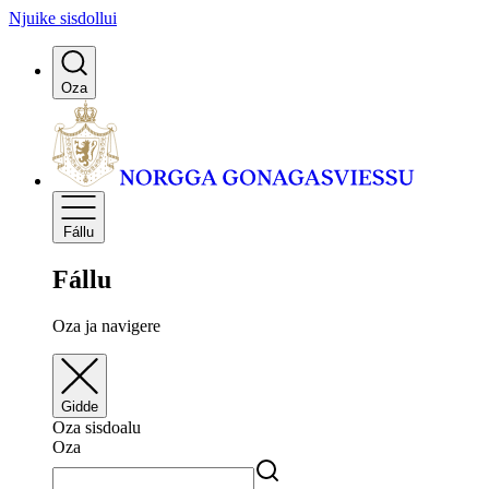
Njuike sisdollui
Oza
Fállu
Fállu
Oza ja navigere
Gidde
Oza sisdoalu
Oza