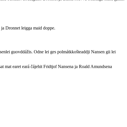
s ja Dronnet leigga maid doppe.
senlei guovddážis. Odne lei ges polmátkkošteaddji Nansen gii lei
usat mat earet eará čájehit Fridtjof Nansena ja Roald Amundsena