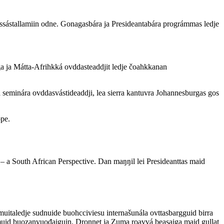
ssástallamiin odne. Gonagasbára ja Presideantabára prográmmas ledje
a ja Mátta-Afrihkká ovddasteaddjit ledje čoahkkanan
 seminára ovddasvástideaddji, lea sierra kantuvra Johannesburgas gos
ppe.
– a South African Perspective. Dan maŋŋil lei Presideanttas maid
uitaledje sudnuide buohcciviesu internašunála ovttasbargguid birra
lbmuid buozanvuođaiguin. Dronnet ja Zuma roavvá beasaiga maid gullat