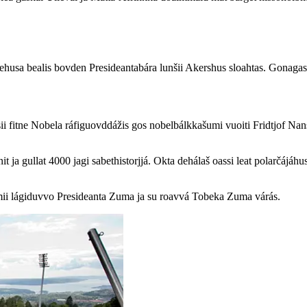
đehusa bealis bovden Presideantabára lunšii Akershus sloahtas. Gonaga
sii fitne Nobela ráfiguovddážis gos nobelbálkkašumi vuoiti Fridtjof Nan
t ja gullat 4000 jagi sabethistorjjá. Okta dehálaš oassi leat polarčájáh
mii lágiduvvo Presideanta Zuma ja su roavvá Tobeka Zuma várás.