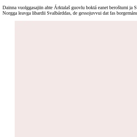
Dainna vuolggasajiin ahte Árktalaš guovlu boktá eanet beroštumi ja 
Norgga leavga libardii Svalbárddas, de gessojuvvui dat fas borgemánu