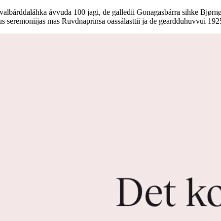
Svalbárddaláhka ávvuda 100 jagi, de galledii Gonagasbárra sihke Bjørn
s seremoniijas mas Ruvdnaprinsa oassálasttii ja de geardduhuvvui 1925