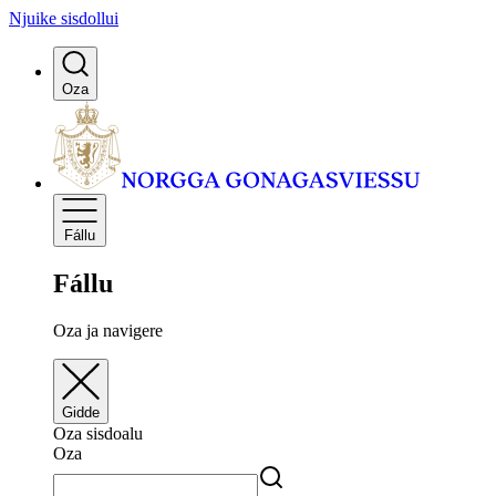
Njuike sisdollui
Oza
Fállu
Fállu
Oza ja navigere
Gidde
Oza sisdoalu
Oza