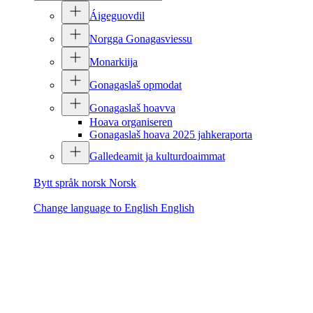
Áigeguovdil
Norgga Gonagasviessu
Monarkiija
Gonagaslaš opmodat
Gonagaslaš hoavva
Hoava organiseren
Gonagaslaš hoava 2025 jahkeraporta
Galledeamit ja kulturdoaimmat
Bytt språk norsk
Norsk
Change language to English
English