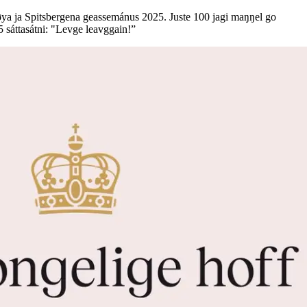
øya ja Spitsbergena geassemánus 2025. Juste 100 jagi maŋŋel go
 sáttasátni: "Levge leavggain!”