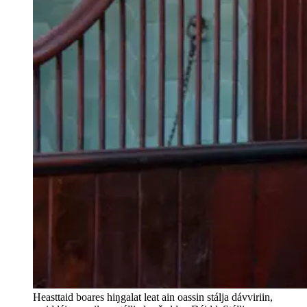
Heasttaid boares hiŋgalat leat ain oassin stálja dávviriin,