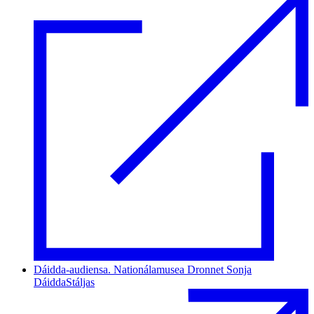
Dáidda-audiensa. Nationálamusea Dronnet Sonja
DáiddaStáljas