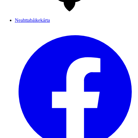
Neahttabáikekárta