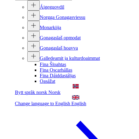
Áigeguovdil
Norgga Gonagasviessu
Monarkiija
Gonagaslaš opmodat
Gonagaslaš hoavva
Galledeamit ja kulturdoaimmat
Fina Šloahtas
Fina Oscarhállas
Fina Dáiddastáljas
Oasážat
Bytt språk norsk
Norsk
Change language to English
English