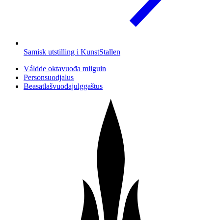
Samisk utstilling i KunstStallen
Váldde oktavuođa miiguin
Personsuodjalus
Beasatlašvuođajulggaštus