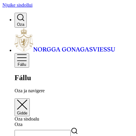
Njuike sisdollui
Oza
Fállu
Fállu
Oza ja navigere
Gidde
Oza sisdoalu
Oza