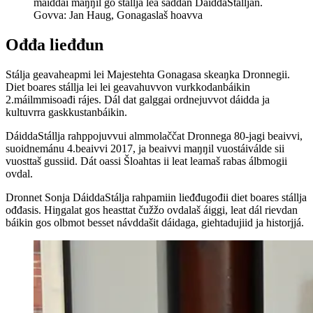
maiddái maŋŋil go stállja lea šaddan DáiddaStálljan.
Govva: Jan Haug, Gonagaslaš hoavva
Ođđa lieđđun
Stálja geavaheapmi lei Majestehta Gonagasa skeaŋka Dronnegii.
Diet boares stállja lei lei geavahuvvon vurkkodanbáikin
2.máilmmisoađi rájes. Dál dat galggai ordnejuvvot dáidda ja
kultuvrra gaskkustanbáikin.
DáiddaStállja rahppojuvvui almmolaččat Dronnega 80-jagi beaivvi,
suoidnemánu 4.beaivvi 2017, ja beaivvi maŋŋil vuostáiválde sii
vuosttaš gussiid. Dát oassi Šloahtas ii leat leamaš rabas álbmogii
ovdal.
Dronnet Sonja DáiddaStálja rahpamiin lieđđugođii diet boares stállja
ođđasis. Hiŋgalat gos heasttat čužžo ovdalaš áiggi, leat dál rievdan
báikin gos olbmot besset návddašit dáidaga, giehtadujiid ja historjjá.