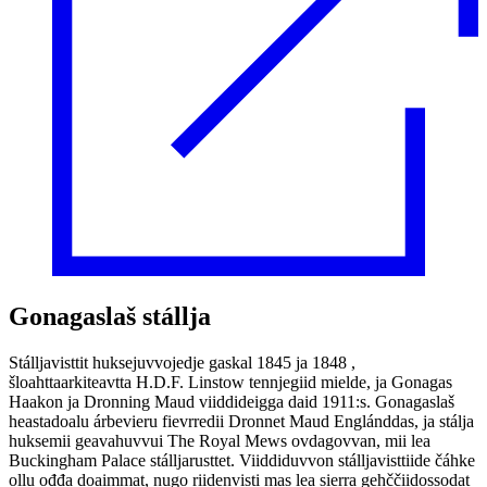
Gonagaslaš stállja
Stálljavisttit huksejuvvojedje gaskal 1845 ja 1848 ,
šloahttaarkiteavtta H.D.F. Linstow tennjegiid mielde, ja Gonagas
Haakon ja Dronning Maud viiddideigga daid 1911:s. Gonagaslaš
heastadoalu árbevieru fievrredii Dronnet Maud Englánddas, ja stálja
huksemii geavahuvvui The Royal Mews ovdagovvan, mii lea
Buckingham Palace stálljarusttet. Viiddiduvvon stálljavisttiide čáhke
ollu ođđa doaimmat, nugo riidenvisti mas lea sierra gehččiidossodat