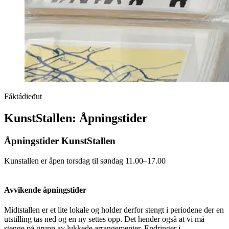
Fáktádieđut
KunstStallen: Åpningstider
Åpningstider KunstStallen
Kunstallen er åpen torsdag til søndag 11.00–17.00
Avvikende åpningstider
Midtstallen er et lite lokale og holder derfor stengt i periodene der en
utstilling tas ned og en ny settes opp. Det hender også at vi må
stenge på grunn av lukkede arrangementer. Endringer i