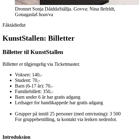
Dronnet Sonja DáiddaStállja. Govva: Nina Ilefeldt,
Gonagaslaš hoavva
Fáktádieđut
KunstStallen: Billetter
Billetter til KunstStallen
Billetter er tilgjengelig via Ticketmaster.
Voksen: 140,-
Student: 70,-
Barn (6-17 år): 70,-
Familiebillett: 350,-
Barn under 6 år har gratis adgang
Ledsager for handikappede har gratis adgang
Grupper på inntil 25 personer (med omvisning): 3 500
For gruppebestilling, ta kontakt via lenken nedenfor.
Introduksjon