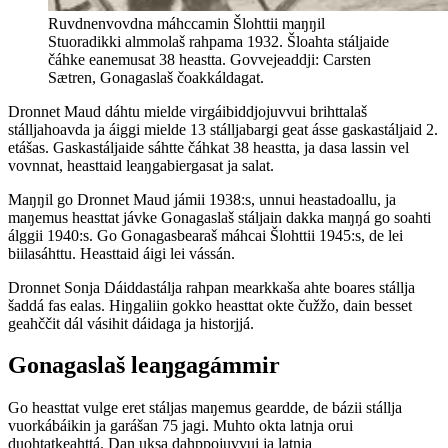
Ruvdnenvovdna máhccamin Šlohttii maŋŋil
Stuoradikki almmolaš rahpama 1932. Šloahta stáljaide
čáhke eanemusat 38 heastta. Govvejeaddji: Carsten
Sætren, Gonagaslaš čoakkáldagat.
Dronnet Maud dáhtu mielde virgáibiddjojuvvui brihttalaš
stálljahoavda ja áiggi mielde 13 stálljabargi geat ásse gaskastáljaid 2.
etášas. Gaskastáljaide sáhtte čáhkat 38 heastta, ja dasa lassin vel
vovnnat, heasttaid leaŋgabiergasat ja salat.
Maŋŋil go Dronnet Maud jámii 1938:s, unnui heastadoallu, ja
maŋemus heasttat jávke Gonagaslaš stáljain dakka maŋŋá go soahti
álggii 1940:s. Go Gonagasbearaš máhcai Šlohttii 1945:s, de lei
biilasáhttu. Heasttaid áigi lei vássán.
Dronnet Sonja Dáiddastálja rahpan mearkkaša ahte boares stállja
šaddá fas ealas. Hiŋgaliin gokko heasttat okte čužžo, dain besset
geahččit dál vásihit dáidaga ja historjjá.
Gonagaslaš leaŋgagámmir
Go heasttat vulge eret stáljas maŋemus geardde, de bázii stállja
vuorkábáikin ja garášan 75 jagi. Muhto okta latnja orui
duohtatkeahttá. Dan uksa dahppojuvvui ja latnja