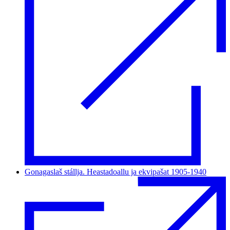
Gonagaslaš stállja. Heastadoallu ja ekvipašat 1905-1940