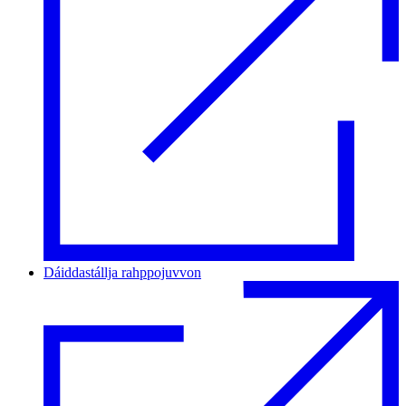
Dáiddastállja rahppojuvvon