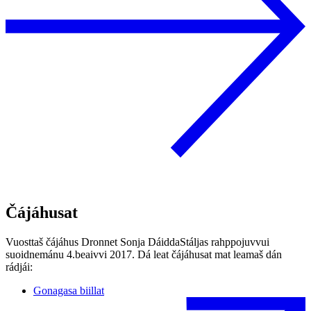
Čájáhusat
Vuosttaš čájáhus Dronnet Sonja DáiddaStáljas rahppojuvvui
suoidnemánu 4.beaivvi 2017. Dá leat čájáhusat mat leamaš dán
rádjái:
Gonagasa biillat