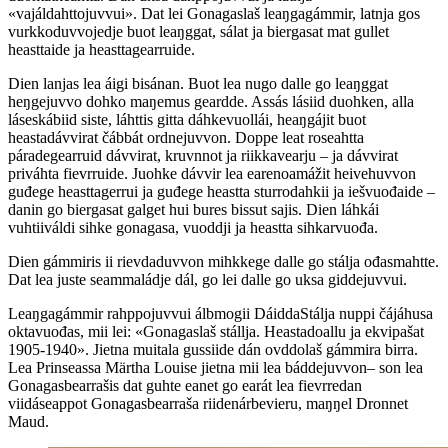
«vajáldahttojuvvui». Dat lei Gonagaslaš leaŋgagámmir, latnja gos
vurkkoduvvojedje buot leaŋggat, sálat ja biergasat mat gullet
heasttaide ja heasttagearruide.
Dien lanjas lea áigi bisánan. Buot lea nugo dalle go leaŋggat
heŋgejuvvo dohko maŋemus geardde. Assás lásiid duohken, alla
láseskábiid siste, láhttis gitta dáhkevuollái, heaŋgájit buot
heastadávvirat čábbát ordnejuvvon. Doppe leat roseahtta
páradegearruid dávvirat, kruvnnot ja riikkavearju – ja dávvirat
priváhta fievrruide. Juohke dávvir lea earenoamážit heivehuvvon
guđege heasttagerrui ja guđege heastta sturrodahkii ja iešvuođaide –
danin go biergasat galget hui bures bissut sajis. Dien láhkái
vuhtiiváldi sihke gonagasa, vuoddji ja heastta sihkarvuođa.
Dien gámmiris ii rievdaduvvon mihkkege dalle go stálja ođasmahtte.
Dat lea juste seammaládje dál, go lei dalle go uksa giddejuvvui.
Leaŋgagámmir rahppojuvvui álbmogii DáiddaStálja nuppi čájáhusa
oktavuođas, mii lei: «Gonagaslaš stállja. Heastadoallu ja ekvipašat
1905-1940». Jietna muitala gussiide dán ovddolaš gámmira birra.
Lea Prinseassa Märtha Louise jietna mii lea báddejuvvon– son lea
Gonagasbearrašis dat guhte eanet go earát lea fievrredan
viidáseappot Gonagasbearraša riidenárbevieru, maŋŋel Dronnet
Maud.