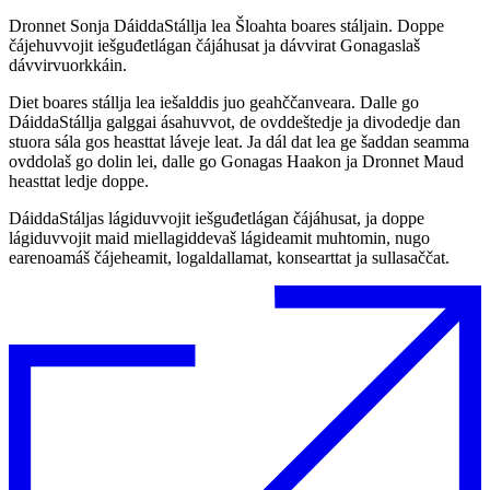
Dronnet Sonja DáiddaStállja lea Šloahta boares stáljain. Doppe
čájehuvvojit iešguđetlágan čájáhusat ja dávvirat Gonagaslaš
dávvirvuorkkáin.
Diet boares stállja lea iešalddis juo geahččanveara. Dalle go
DáiddaStállja galggai ásahuvvot, de ovddeštedje ja divodedje dan
stuora sála gos heasttat láveje leat. Ja dál dat lea ge šaddan seamma
ovddolaš go dolin lei, dalle go Gonagas Haakon ja Dronnet Maud
heasttat ledje doppe.
DáiddaStáljas lágiduvvojit iešguđetlágan čájáhusat, ja doppe
lágiduvvojit maid miellagiddevaš lágideamit muhtomin, nugo
earenoamáš čájeheamit, logaldallamat, konsearttat ja sullasaččat.