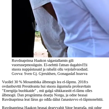
Ruvdnaprinsa Haakon ságastallamin gili
vuorrasepmosiiguin. El-nehttii čatnan dagahivččii
stuora nuppástusaid ja rabašii ollu vejolašvuođaid.
Govva: Sven Gj. Gjeruldsen, Gonagaslaš hoavva
Vuollel 30 % Mosambika álbmogis lea el-fápmu. 2018:s
ovdanbuvttii Presideanta hui stuora áigumuša prošeavttain
"Energiija buohkaide" , mii galgá sihkkarastit el-fámu olles
álbmogii. Dan prográmma doarju Norga, ja odne beasai
Ruvdnaprinsa leat fárus go ođđa dálut čanastuvvo el-fápmonehttii.
Ruvdnaprinsa Haakon beasai dearvvahit Sitoe bearraša, mii odne