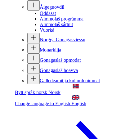
Áigeguovdil
Ođđasat
Almmolaš prográmma
Almmolaš sártnit
Vuorká
Norgga Gonagasviessu
Monarkiija
Gonagaslaš opmodat
Gonagaslaš hoavva
Galledeamit ja kulturdoaimmat
Bytt språk norsk
Norsk
Change language to English
English