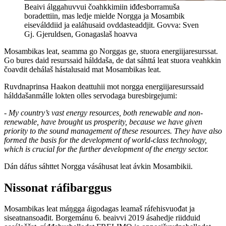
Beaivi álggahuvvui čoahkkimiin iđđesborramuša
boradettiin, mas ledje mielde Norgga ja Mosambik
eiseválddiid ja ealáhusaid ovddasteaddjit. Govva: Sven
Gj. Gjeruldsen, Gonagaslaš hoavva
Mosambikas leat, seamma go Norggas ge, stuora energiijaresurssat.
Go bures daid resurssaid hálddaša, de dat sáhttá leat stuora veahkkin
čoavdit dehálaš hástalusaid mat Mosambikas leat.
Ruvdnaprinsa Haakon deattuhii mot norgga energiijaresurssaid
hálddašanmálle lokten olles servodaga buresbirgejumi:
- My country’s vast energy resources, both renewable and non-
renewable, have brought us prosperity, because we have given
priority to the sound management of these resources. They have also
formed the basis for the development of world-class technology,
which is crucial for the further development of the energy sector.
Dán dáfus sáhttet Norgga vásáhusat leat ávkin Mosambikii.
Nissonat ráfibarggus
Mosambikas leat máŋgga áigodagas leamaš ráfehisvuođat ja
siseatnansoađit. Borgemánu 6. beaivvi 2019 ásahedje riidduid