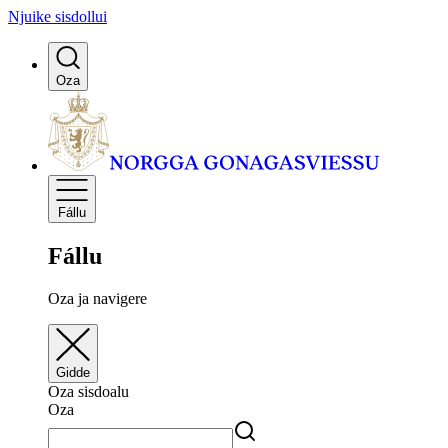
Njuike sisdollui
Oza
Fállu
Fállu
Oza ja navigere
Gidde
Oza sisdoalu
Oza