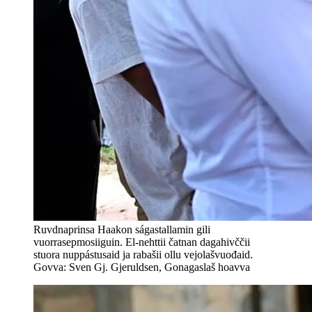
Ruvdnaprinsa Haakon ságastallamin gili
vuorrasepmosiiguin. El-nehttii čatnan dagahivččii
stuora nuppástusaid ja rabašii ollu vejolašvuođaid.
Govva: Sven Gj. Gjeruldsen, Gonagaslaš hoavva