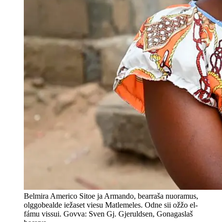
Belmira Americo Sitoe ja Armando, bearraša nuoramus,
olggobealde iežaset viesu Matlemeles. Odne sii ožžo el-
fámu vissui. Govva: Sven Gj. Gjeruldsen, Gonagaslaš