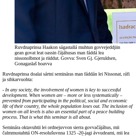
Ruvdnaprinsa Haakon ságastallá muhtun govvejeddjiin
gean govat leat oassin čájáhusas man fáddá lea
nissonolbmot ja riiddut. Govva: Sven Gj. Gjeruldsen,
Gonagaslaš hoavva
Ruvdnaprinsa doalai sártni semináras man fáddán lei Nissonat, ráfi
ja sihkarvuohta:
- In any society, the involvement of women is key to successful
development. When women are – more or less systematically –
prevented from participating in the political, social and economic
life of their country, the whole population loses out. The inclusion of
women on all levels is also an essential part of a peace building
process. That is what this seminar is all about.
Seminára oktavuhtii lei ordnejuvvon sierra govvačájáhus, mii
čalmmustahttá ON-resolušuvnna 1325 -20-jagi ávvudeami, mii lea