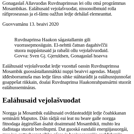
Gonagaslaš Allavuođas Ruvdnaprinssas lei ollu otná prográmmas
Mosambikas. Ealáhusaid vejolašvuođat, nissonolbmuid rolla
ráfiproseassas ja el-fámu oažžun ledje dehálaš elemeanttat.
Guovvamánu 13. beaivi 2020
Ruvdnaprinsa Haakon ságastallamin gili
vuorrasepmosiiguin. El-nehttii čatnan dagahivččii
stuora nuppástusaid ja rabašii ollu vejolašvuođaid.
Govva: Sven Gj. Gjeruldsen, Gonagaslaš hoavva
Ealáhusaid vejolašvuođat ledje vuosttaš oassin Ruvdnaprinssa
Mosambik guossástallanmátkki nuppi beaivvi agendas. Maŋŋil
iđđesborramuša mas ledje fárus sihke stáhtaráđit ja ealáhusnjunnošat
goappešat riikkain, doalai Ruvdnaprinsa Haakonrahpansártni stuorát
ealáhussemináras.
Ealáhusaid vejolašvuođat
Norgga ja Mosambik ealáhusaid ovddasteaddjit ledje čoahkkanan
seminárii Maputos. Dán rádjái eai leat nu beare galle norgga
fitnodaga áŋgiruššan ásahit doaimmaid Mosambikii, muhto lea
dađistaga stuorát beroštupmi. Dat guoská eandalii energiijasuorgái,