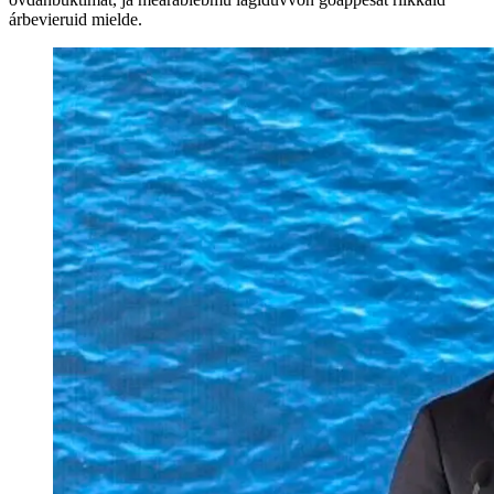
árbevieruid mielde.