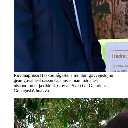
Ruvdnaprinsa Haakon ságastallá muhtun govvejeddjiin
gean govat leat oassin čájáhusas man fáddá lea
nissonolbmot ja riiddut. Govva: Sven Gj. Gjeruldsen,
Gonagaslaš hoavva