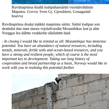
Ruvdnaprinsa doallá loahpahansártni vuostáiváldimis
Maputos. Govva: Sven Gj. Gjeruldsen, Gonagaslaš
hoavva
Ruvdnaprinsa doalai mátkki maŋemus sártni. Sártni loahpas son
deattuhii dan man stuora vejolašvuođat Mosambikas leat ja ahte
Norggas lea dáhttu veahkehit ollašuhttit daid.
- In closing I would like to remind us all: Mozambique has immense
potential. You have an abundance of natural resources, including
metals, minerals, fertile soils and ocean-based resources, and you
have a strong and resilient people, which of course is the most
important key to development. Taking our long history of
cooperation and broad partnership as a basis, Norway would like to
work with you in realising this potential further.