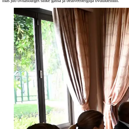
mas juo ovttasbarget sihke gássa ja beaiveenergiija ovddidemiin.