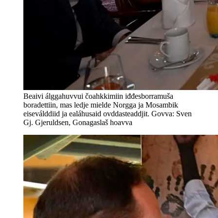
Beaivi álggahuvvui čoahkkimiin iđđesborramuša
boradettiin, mas ledje mielde Norgga ja Mosambik
eiseválddiid ja ealáhusaid ovddasteaddjit. Govva: Sven
Gj. Gjeruldsen, Gonagaslaš hoavva