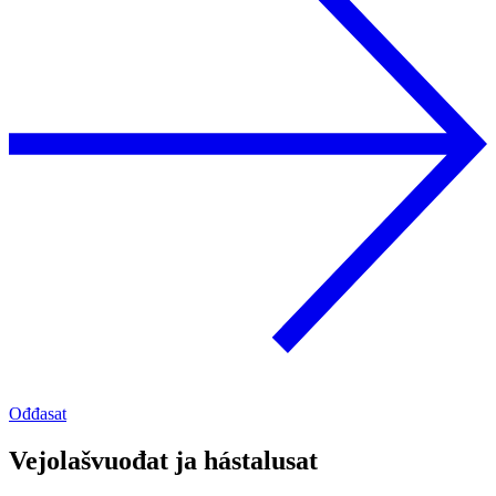
Ođđasat
Vejolašvuođat ja hástalusat