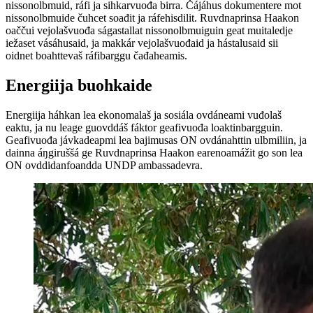
nissonolbmuid, ráfi ja sihkarvuođa birra. Čájáhus dokumentere mot
nissonolbmuide čuhcet soađit ja ráfehisdilit. Ruvdnaprinsa Haakon
oaččui vejolašvuođa ságastallat nissonolbmuiguin geat muitaledje
iežaset vásáhusaid, ja makkár vejolašvuođaid ja hástalusaid sii
oidnet boahttevaš ráfibarggu čađaheamis.
Energiija buohkaide
Energiija háhkan lea ekonomalaš ja sosiála ovdáneami vuđolaš
eaktu, ja nu leage guovddáš fáktor geafivuođa loaktinbargguin.
Geafivuođa jávkadeapmi lea bajimusas ON ovdánahttin ulbmiliin, ja
dainna áŋgiruššá ge Ruvdnaprinsa Haakon earenoamážit go son lea
ON ovddidanfoandda UNDP ambassadevra.