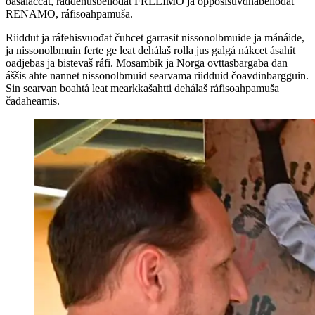
oasálaččat, ráđđehusbellodat FRELIMO ja opposišuvdnabellodat
RENAMO, ráfisoahpamuša.
Riiddut ja ráfehisvuođat čuhcet garrasit nissonolbmuide ja mánáide,
ja nissonolbmuin ferte ge leat dehálaš rolla jus galgá nákcet ásahit
oadjebas ja bistevaš ráfi. Mosambik ja Norga ovttasbargaba dan
áššis ahte nannet nissonolbmuid searvama riidduid čoavdinbargguin.
Sin searvan boahtá leat mearkkašahtti dehálaš ráfisoahpamuša
čađaheamis.