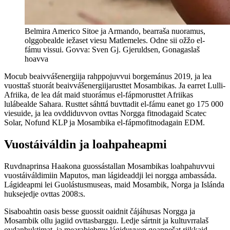
Belmira Americo Sitoe ja Armando, bearraša nuoramus,
olggobealde iežaset viesu Matlemeles. Odne sii ožžo el-
fámu vissui. Govva: Sven Gj. Gjeruldsen, Gonagaslaš
hoavva
Mocub beaivvášenergiija rahppojuvvui borgemánus 2019, ja lea
vuosttaš stuorát beaivvášenergiijarusttet Mosambikas. Ja earret Lulli-
Afriika, de lea dát maid stuorámus el-fápmorusttet Afriikas
lulábealde Sahara. Rusttet sáhttá buvttadit el-fámu eanet go 175 000
viesuide, ja lea ovddiduvvon ovttas Norgga fitnodagaid Scatec
Solar, Nofund KLP ja Mosambika el-fápmofitnodagain EDM.
Vuostáiváldin ja loahpaheapmi
Ruvdnaprinsa Haakona guossástallan Mosambikas loahpahuvvui
vuostáiváldimiin Maputos, man lágideaddji lei norgga ambassáda.
Lágideapmi lei Guolástusmuseas, maid Mosambik, Norga ja Islánda
huksejedje ovttas 2008:s.
Sisaboahtin oasis besse guossit oaidnit čájáhusas Norgga ja
Mosambik ollu jagiid ovttasbarggu. Ledje sártnit ja kultuvrralaš
ovdanbuktimat, ja mearabiebmu lágiduvvon goappešat riikkaid