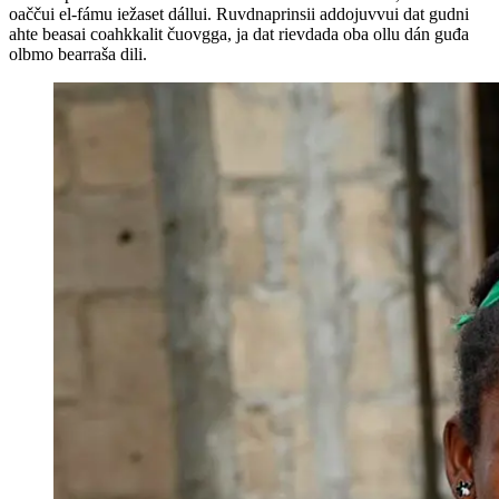
oaččui el-fámu iežaset dállui. Ruvdnaprinsii addojuvvui dat gudni
ahte beasai coahkkalit čuovgga, ja dat rievdada oba ollu dán guđa
olbmo bearraša dili.