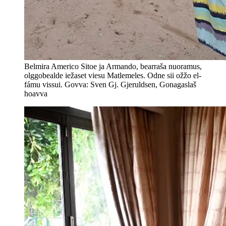
Belmira Americo Sitoe ja Armando, bearraša nuoramus,
olggobealde iežaset viesu Matlemeles. Odne sii ožžo el-
fámu vissui. Govva: Sven Gj. Gjeruldsen, Gonagaslaš
hoavva