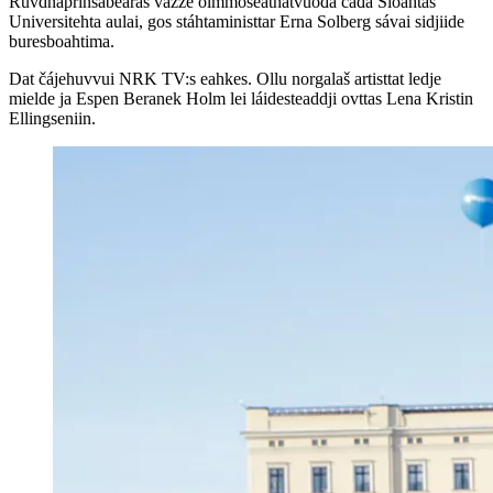
Ruvdnaprinsabearaš vázze olmmošeatnatvuođa čađa Šloahtas
Universitehta aulai, gos stáhtaministtar Erna Solberg sávai sidjiide
buresboahtima.
Dat čájehuvvui NRK TV:s eahkes. Ollu norgalaš artisttat ledje
mielde ja Espen Beranek Holm lei láidesteaddji ovttas Lena Kristin
Ellingseniin.