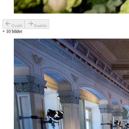
Ovddit
Boahtte
+
10
bilder