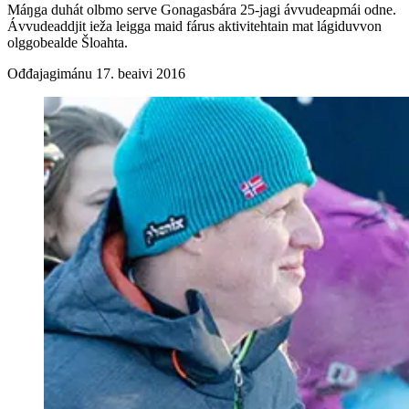
Máŋga duhát olbmo serve Gonagasbára 25-jagi ávvudeapmái odne.
Ávvudeaddjit ieža leigga maid fárus aktivitehtain mat lágiduvvon
olggobealde Šloahta.
Ođđajagimánu 17. beaivi 2016