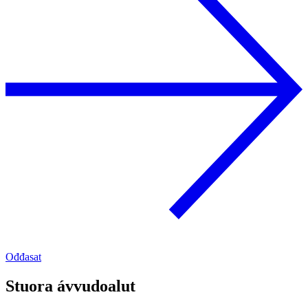
Ođđasat
Stuora ávvudoalut