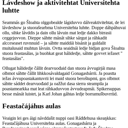
Lávdeshow ja aktivitehtat Universitehta
luhtte
Seammás go Šloahta olggobealde lágiduvvo dálveaktivitehtat, de lei
lávdeshow ja stuorašearbma Universitehta luhtte. Doppe dáhpáhuvai
ollu, sihke lávddis ja dain ollu lávuin mat ledje dakko birrasii
ceggejuvvon. Dieppe sáhtte mánát sihke sárgut ja ráhkadit
alcceseaset ruvnnuid – ja sáhtte maiddái bisánit ja guldalit
muitalusaid muhtun lávuin. Ovtta seaidnái ledje bidjan gova Šloahta
stuora feastasálas, ja buohkat geat hálidedje, sáhtte govvet iežaset "
feastasálas".
Ollugat hálidedje čállit dearvuođaid dan stuora ávvugirjái masa
olbmot sáhtte čállit lihkkosávaldagaid Gonagasbárrii. Ja poastta
iežas ávvupoastakantuvrii lei maid stuora beroštupmi, gos olbmot
sáhtte sáddet dearvuođaid ja oažžut dasa sierra steampila ja
poastamearkka mat leat ráhkaduvvon ávvudeapmái. Spikersuppas
besse mánát luistet, ja Karl Johan gáhtas ledje borramušbuvrriid.
Feastačájáhus aulas
Veaigin lei ges áigi návddašit nuppi oasi Ráđđehusa skeaŋkkas:
Feastačájáhusa Universitehta aulas. Gonagasbárra ja