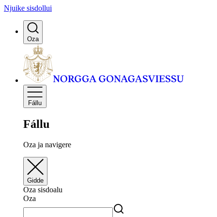
Njuike sisdollui
Oza
Fállu
Fállu
Oza ja navigere
Gidde
Oza sisdoalu
Oza