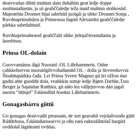
deaivvadan dihtii muhtun dain duháhiin geat ledje doppe
suohtastallamin, ja sii geahččaledje ieža maid muhtun stohkosiid.
Majestehta Dronnet bijai sabehiid juolgái ja sihke Dronnet Sonja ,
Ruvdnaprinsabárra ja Prinseassa Ingrid Alexandra geahččaledje
párkka sabetlahtuid.
Ruvdnaprinsabearaš geahččalii sihke jiekŋačierastallama ja
laserbissu.
Prinsa OL-dolain
Guovvamánus álgá Nuoraid -OL Lillehammeris. Odne
cahkkehuvvui nuoraidgilvvohallamiid OL - dolla ja fievrreduvvui
Šloahttapárkka čađa. Lei Prinsa Sverre Magnus gii lei ožžon dan
gudni ahte guoddit dola, veahkkin sutnje ledje Bjørn Dæhlie,Tora
Berger ja Sajandan Rutthira, gii aitto lea válljejuvvon dán jagaš
nuorra “iildsjel” Falástalliid feasttas Lillehammeris.
Gonagasbárra giittii
Go gonagas deaivvadii preassain, de son geavahii vejolašvuođa giitit
Ráđđehusa, Falástallansearvvi ja ollu eará eaktodáhtolaš bargiid
ovddolaš lágideami ovddas.