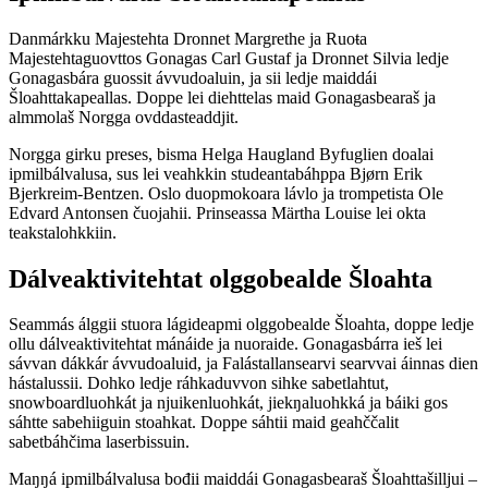
Danmárkku Majestehta Dronnet Margrethe ja Ruoŧa
Majestehtaguovttos Gonagas Carl Gustaf ja Dronnet Silvia ledje
Gonagasbára guossit ávvudoaluin, ja sii ledje maiddái
Šloahttakapeallas. Doppe lei diehttelas maid Gonagasbearaš ja
almmolaš Norgga ovddasteaddjit.
Norgga girku preses, bisma Helga Haugland Byfuglien doalai
ipmilbálvalusa, sus lei veahkkin studeantabáhppa Bjørn Erik
Bjerkreim-Bentzen. Oslo duopmokoara lávlo ja trompetista Ole
Edvard Antonsen čuojahii. Prinseassa Märtha Louise lei okta
teakstalohkkiin.
Dálveaktivitehtat olggobealde Šloahta
Seammás álggii stuora lágideapmi olggobealde Šloahta, doppe ledje
ollu dálveaktivitehtat mánáide ja nuoraide. Gonagasbárra ieš lei
sávvan dákkár ávvudoaluid, ja Falástallansearvi searvvai áinnas dien
hástalussii. Dohko ledje ráhkaduvvon sihke sabetlahtut,
snowboardluohkát ja njuikenluohkát, jiekŋaluohkká ja báiki gos
sáhtte sabehiiguin stoahkat. Doppe sáhtii maid geahččalit
sabetbáhčima laserbissuin.
Maŋŋá ipmilbálvalusa bođii maiddái Gonagasbearaš Šloahttašilljui –