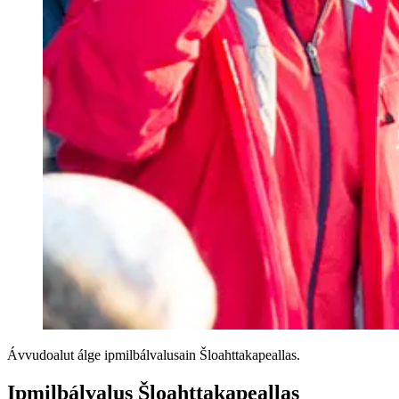
Ávvudoalut álge ipmilbálvalusain Šloahttakapeallas.
Ipmilbálvalus Šloahttakapeallas