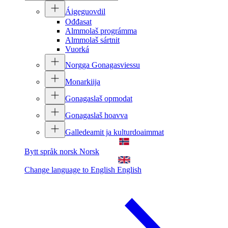
Áigeguovdil
Ođđasat
Almmolaš prográmma
Almmolaš sártnit
Vuorká
Norgga Gonagasviessu
Monarkiija
Gonagaslaš opmodat
Gonagaslaš hoavva
Galledeamit ja kulturdoaimmat
Bytt språk norsk
Norsk
Change language to English
English