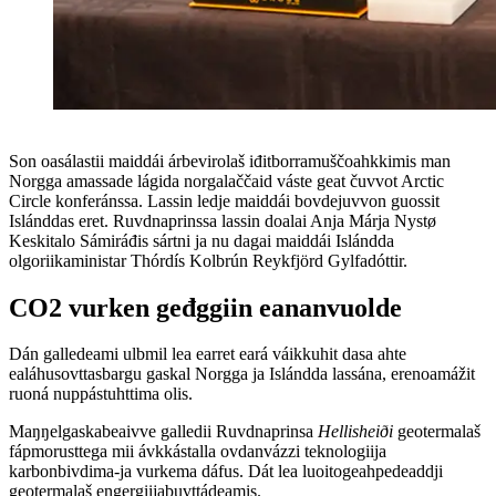
Son oasálastii maiddái árbevirolaš iđitborramuščoahkkimis man
Norgga amassade lágida norgalaččaid váste geat čuvvot Arctic
Circle konferánssa. Lassin ledje maiddái bovdejuvvon guossit
Islánddas eret. Ruvdnaprinssa lassin doalai Anja Márja Nystø
Keskitalo Sámiráđis sártni ja nu dagai maiddái Islándda
olgoriikaministar Thórdís Kolbrún Reykfjörd Gylfadóttir.
CO2 vurken geđggiin eananvuolde
Dán galledeami ulbmil lea earret eará váikkuhit dasa ahte
ealáhusovttasbargu gaskal Norgga ja Islándda lassána, erenoamážit
ruoná nuppástuhttima olis.
Maŋŋelgaskabeaivve galledii Ruvdnaprinsa
Hellisheiði
geotermalaš
fápmorusttega mii ávkkástalla ovdanvázzi teknologiija
karbonbivdima-ja vurkema dáfus. Dát lea luoitogeahpedeaddji
geotermalaš engergiijabuvttádeamis.