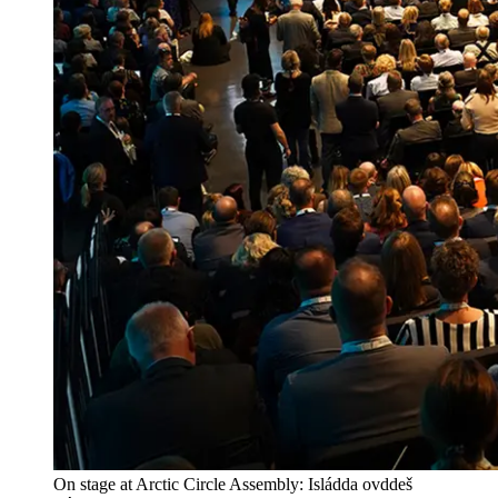
On stage at Arctic Circle Assembly: Isládda ovddeš