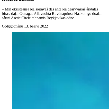
– Min eksisteansa lea sorjavaš das ahte lea dearvvašlaš árktalaš
biras, dajai Gonagas Allavuohta Ruvdnaprinsa Haakon go doalai
sártni Arctic Circle rahpamis Reykjavikas odne.
Golggotmánu 13. beaivi 2022