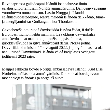
Ruvdnaprinssa galledeapmi Islándii loahpahuvvo ihttin
ealáhusiđitborramušain Norgga ámmátgárdinis. Dán deaivvadeamis
vuoruhuvvo ruoná molsun. Lassin Norgga ja Islándda
ealáhusovddasteddjiide, searvá maiddái Islándda dálkkádat-, biras-
ja energiijaministar Gudlaugur Thor Thordarson.
Gávpeberoštupmi ruoná čovdosiidda lassána čađat, ii dušše
Eurohpas, muhto miehtá máilmmi. Lea oktasaš davviriikalaš
ambišuvdna leat máilmminjunnožis nuppástuhttima,
guoddevašvuođa ja gilvalannávccaid dáfus. Norga jođiha
Davviriikkaid ministarráđi ovdagotti 2022, ja prográmmas lea olahit
nanu, ruoná Davviriikaid. Islánda váldá badjelasas ovdagotti
jođiheami 2023 rájes.
Maŋŋel eahkedis bovde Norgga ambassadevra Islandii, Aud Lise
Norheim, mállásiidda ámmátgárdinis. Dohko leat bovdejuvvon
moaddelogi islándalaš ja norgalaš nuora.