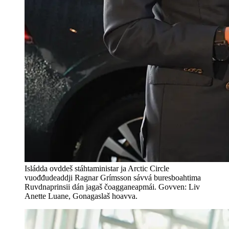
Isládda ovddeš stáhtaministar ja Arctic Circle
vuođđudeaddji Ragnar Grímsson sávvá buresboahtima
Ruvdnaprinsii dán jagaš čoagganeapmái. Govven: Liv
Anette Luane, Gonagaslaš hoavva.