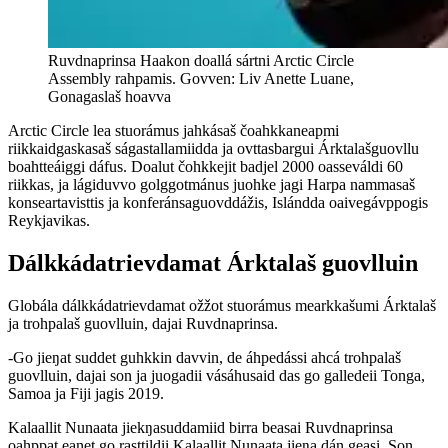
Ruvdnaprinsa Haakon doallá sártni Arctic Circle
Assembly rahpamis. Govven: Liv Anette Luane,
Gonagaslaš hoavva
Arctic Circle lea stuorámus jahkásaš čoahkkaneapmi
riikkaidgaskasaš ságastallamiidda ja ovttasbargui Árktalašguovllu
boahtteáiggi dáfus. Doalut čohkkejit badjel 2000 oasseváldi 60
riikkas, ja lágiduvvo golggotmánus juohke jagi Harpa nammasaš
konseartavisttis ja konferánsaguovddážis, Islándda oaivegávppogis
Reykjavikas.
Dálkkádatrievdamat Árktalaš guovlluin
Globála dálkkádatrievdamat ožžot stuorámus mearkkašumi Árktalaš
ja trohpalaš guovlluin, dajai Ruvdnaprinsa.
-Go jieŋat suddet guhkkin davvin, de áhpedássi ahcá trohpalaš
guovlluin, dajai son ja juogadii vásáhusaid das go galledeii Tonga,
Samoa ja Fiji jagis 2019.
Kalaallit Nunaata jiekŋasuddamiid birra beasai Ruvdnaprinsa
oahppat eanet go rasttildii Kalaallit Nunaata jieŋa dán geasi. Son