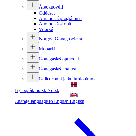
Áigeguovdil
Ođđasat
Almmolaš prográmma
Almmolaš sártnit
Vuorká
Norgga Gonagasviessu
Monarkiija
Gonagaslaš opmodat
Gonagaslaš hoavva
Galledeamit ja kulturdoaimmat
Bytt språk norsk
Norsk
Change language to English
English