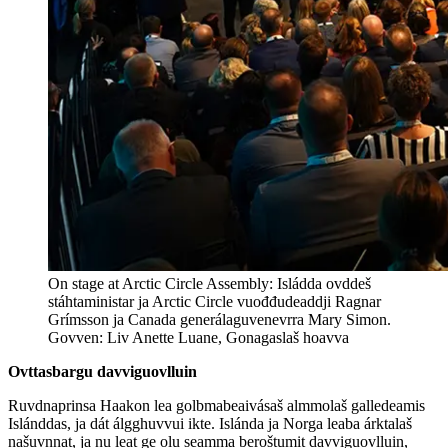
On stage at Arctic Circle Assembly: Isládda ovddeš
stáhtaministar ja Arctic Circle vuođđudeaddji Ragnar
Grímsson ja Canada generálaguvenevrra Mary Simon.
Govven: Liv Anette Luane, Gonagaslaš hoavva
Ovttasbargu davviguovlluin
Ruvdnaprinsa Haakon lea golbmabeaivásaš almmolaš galledeamis
Islánddas, ja dát álgghuvvui ikte. Islánda ja Norga leaba árktalaš
našuvnnat, ja nu leat ge olu seamma beroštumit davviguovlluin,