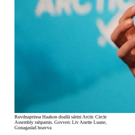
Ruvdnaprinsa Haakon doallá sártni Arctic Circle
Assembly rahpamis. Govven: Liv Anette Luane,
Gonagaslaš hoavva