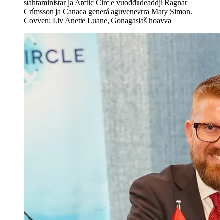
stáhtaministar ja Arctic Circle vuođđudeaddji Ragnar
Grímsson ja Canada generálaguvenevrra Mary Simon.
Govven: Liv Anette Luane, Gonagaslaš hoavva