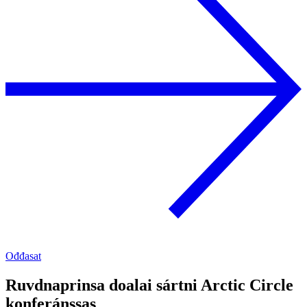
Ođđasat
Ruvdnaprinsa doalai sártni Arctic Circle
konferánssas