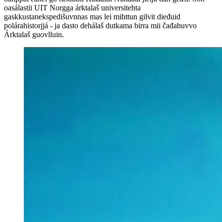
oasálastii UIT Norgga árktalaš universitehta
gaskkustanekspedišuvnnas mas lei mihttun gilvit dieđuid
polárahistorjjá - ja dasto dehálaš dutkama birra mii čađahuvvo
Árktalaš guovlluin.