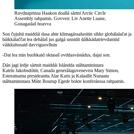
Ruvdnaprinsa Haakon doallá sártni Arctic Circle
Assembly rahpamis. Govven: Liv Anette Luane,
Gonagaslaš hoavva
Son čujuhii maiddái dasa ahte klimagássaluoitin sihke globálalačat ja
báikkálaččat lea dehálaš jus galgá unnidit dálkkádatrievdamiid
váikkuhusaid davviguovlluin
-Dat lea min buohkaid oktasaš ovddasvástádus, dajai son.
Dán jagi ledje sártnit maiddái Islándda stáhtaministara
Katrín Jakobsdóttir, Canada generálaguvenevrra Mary Simon,
Esteeatnama presideantta Alar Karis ja Kalaallit Nunaata
stáhtaministara Múte Bourup Egede bokte konferánssa rahpamis.