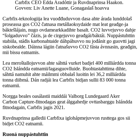
Carbfix CEO Edda Aradóttir ja Ruvdnaprinsa Haakon.
Govven: Liv Anette Luane, Gonagaslaš hoavva
Carbfix-teknologiija lea vuođđuduvvon dasa ahte árada lunddolaš
proseassa gos CO2 čatnasa metállaoksydaide mat leat geađge-ja
báktešlájain, nugo ovdamearkkadihte basalt. CO2 luvvejuvvo dahje
“šolgaduvvo” čázis, ja de cirgejuvvo geađgái/báktái. Nuppástuhttin
stabiila, stáđis karbonahtaide dáhpáhuvvo nu jođánit go guovtti jagi
siskobealde. Dáinna lágiin čatnašuvvo CO2 fásta ávnnasin, geađgin,
mii bissu eatnamis.
Lea meroštallojuvvon ahte sáhttá vurket badjel 400 milliárdda tonna
CO2 Islándda eatnamii/lagasguovlluide. Buohtastahttima dihte,
sáhttá namuhit ahte máilmmi obbalaš luoitin lei 36,2 milliárdda
tonna diibmá. Dán radjái lea Carbfix bidjan sullii 83 000 tonna
eatnamii.
Norgga beales oasálastii maiddái Valborg Lundegaard Aker
Carbon Capture-fitnodagas geat álggahedje ovttasbarggu Islándda
fitnodagain, Carbfix jagis 2021.
Ruvdnaprinsa galledii Carbfixa iglohápmejuvvon rusttega gos sii
bidjet CO2 eatnamii.
Ruoná nuppástuhttin