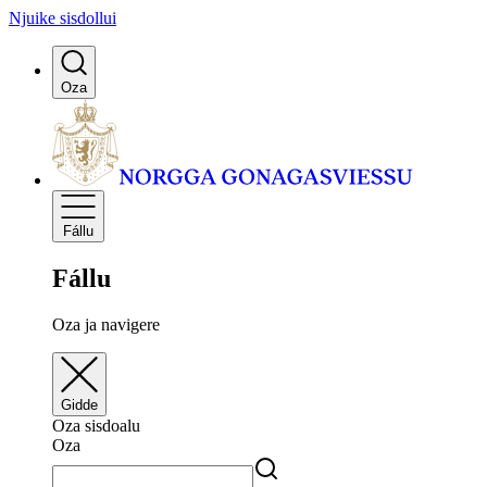
Njuike sisdollui
Oza
Fállu
Fállu
Oza ja navigere
Gidde
Oza sisdoalu
Oza