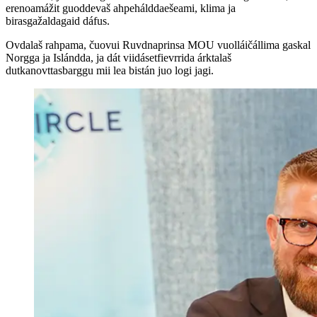
erenoamážit guoddevaš ahpehálddaešeami, klima ja
birasgažaldagaid dáfus.
Ovdalaš rahpama, čuovui Ruvdnaprinsa MOU vuolláičállima gaskal
Norgga ja Islándda, ja dát viidásetfievrrida árktalaš
dutkanovttasbarggu mii lea bistán juo logi jagi.