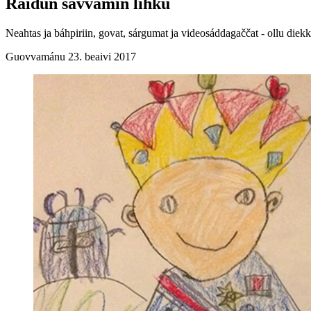
Ráidun sávvamin lihku
Neahtas ja báhpiriin, govat, sárgumat ja videosáddagaččat - ollu diek
Guovvamánu 23. beaivi 2017