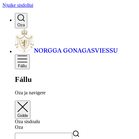
Njuike sisdollui
Oza
Fállu
Fállu
Oza ja navigere
Gidde
Oza sisdoalu
Oza