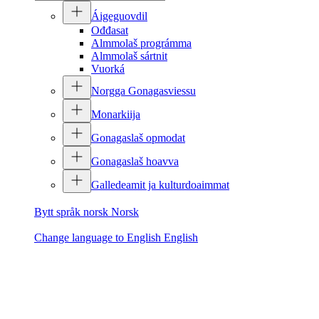
Áigeguovdil
Ođđasat
Almmolaš prográmma
Almmolaš sártnit
Vuorká
Norgga Gonagasviessu
Monarkiija
Gonagaslaš opmodat
Gonagaslaš hoavva
Galledeamit ja kulturdoaimmat
Bytt språk norsk
Norsk
Change language to English
English