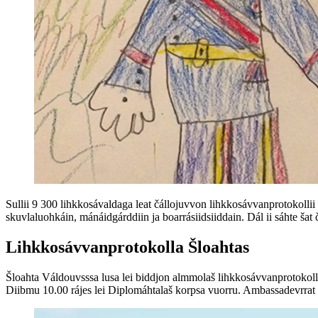
Sullii 9 300 lihkkosávaldaga leat čállojuvvon lihkkosávvanprotokollii 
skuvlaluohkáin, mánáidgárddiin ja boarrásiidsiiddain. Dál ii sáhte šat č
Lihkkosávvanprotokolla Šloahtas
Šloahta Váldouvsssa lusa lei biddjon almmolaš lihkkosávvanprotokolla
Diibmu 10.00 rájes lei Diplomáhtalaš korpsa vuorru. Ambassadevrrat mi