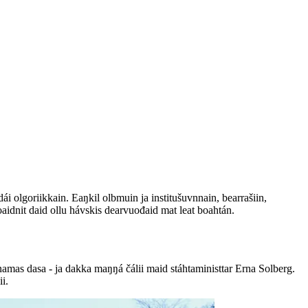
ái olgoriikkain. Eaŋkil olbmuin ja institušuvnnain, bearrašiin,
n oaidnit daid ollu hávskis dearvuođaid mat leat boahtán.
amas dasa - ja dakka maŋŋá čálii maid stáhtaministtar Erna Solberg.
i.