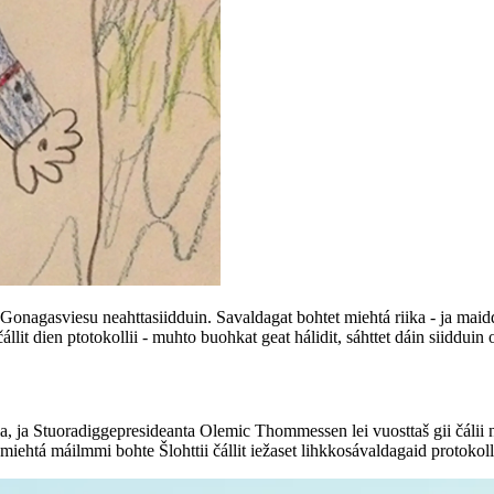
Gonagasviesu neahttasiidduin. Savaldagat bohtet miehtá riika - ja maidd
állit dien ptotokollii - muhto buohkat geat hálidit, sáhttet dáin siiddui
, ja Stuoradiggepresideanta Olemic Thommessen lei vuosttaš gii čálii n
ehtá máilmmi bohte Šlohttii čállit iežaset lihkkosávaldagaid protokolli