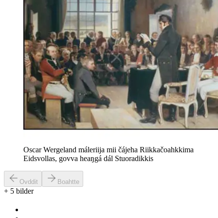
Oscar Wergeland máleriija mii čájeha Riikkačoahkkima
Eidsvollas, govva heaŋgá dál Stuoradikkis
Ovddit
Boahtte
+
5
bilder