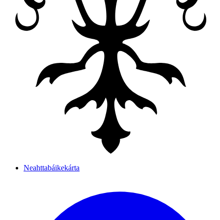
Neahttabáikekárta