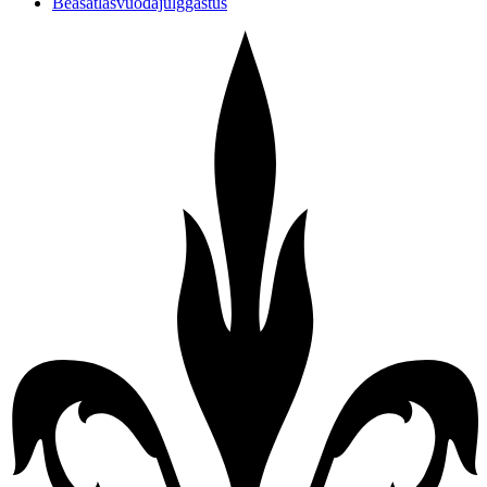
Beasatlašvuođajulggaštus