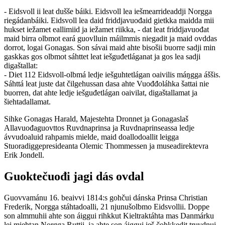
- Eidsvoll ii leat dušše báiki. Eidsvoll lea iešmearrideaddji Norgga
riegádanbáiki. Eidsvoll lea daid friddjavuođaid gietkka maidda mii
hukset iežamet eallimiid ja iežamet riikka, - dat leat friddjavuođat
maid birra olbmot eará guovlluin máilmmis niegadit ja maid ovddas
dorrot, logai Gonagas. Son sávai maid ahte bisošii buorre sadji min
gaskkas gos olbmot sáhttet leat iešguđetláganat ja gos lea sadji
digaštallat:
- Diet 112 Eidsvoll-olbmá ledje iešguhtetlágan oaivilis máŋgga áššis.
Sáhttá leat juste dat čilgehussan dasa ahte Vuođđoláhka šattai nie
buorren, dat ahte ledje iešguđetlágan oaivilat, digaštallamat ja
šiehtadallamat.
Sihke Gonagas Harald, Majestehta Dronnet ja Gonagaslaš
Allavuođaguovttos Ruvdnaprinsa ja Ruvdnaprinseassa ledje
ávvudoaluid rahpamis mielde, maid doallodoallit leigga
Stuoradiggepresideanta Olemic Thommessen ja museadirektevra
Erik Jondell.
Guoktečuođi jagi dás ovdal
Guovvamánu 16. beaivvi 1814:s gohčui dánska Prinsa Christian
Frederik, Norgga stáhtadoalli, 21 njunušolbmo Eidsvollii. Doppe
son almmuhii ahte son áiggui rihkkut Kieltraktáhta mas Danmárku
lei miehtan Norgga Ruŧŧii, ja ahte son áiggui ieš čohkkedit truvdnui.