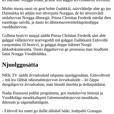
Muhto stuora oassi sis geat bohte čoahkkái, oaivvildedje ahte go juo
Danmárku lei addán eret stivrejumi Norggas, de lei stivrenváldi
sirdašuvvan Norgga álbmogii. Prinsa Christian Frederik mieđai dien
eanetlogu oaivilii, ja dasto lei álbmotsuverenitehtaprinsihppa
vuođđuduvvon.
Golbma beaivvi maŋŋá sáddii Prinsa Christian Frederik sáni ahte
galggai válljejuvvot searvegoddi mii galggai čoahkkanit Eidsvollii
cuoŋománu 10.beaivvi, ja galggai doppe hábmet Norgii
láhkadokumeantta. Dasto álggahuvvui ge proseassa man boađusin
šattai Norgga Vuođđoláhka.
Njuolggosátta
NRK TV sáddii ávvudoaluid rahpama njuolggosáttan. Eidsvollvisti
– mii lea čábbát ođasmahttojuvvon ávvudoaluide – lei čáppa
duogášgovva ávvudoaluin, man birastii muohta ja dollaspáidarat.
Nadia Hasnaoui jođihii prográmma, gos muitaluvvui historjá ja
Vuođđolága mearkkašupmi čalmmustahttojuvvui musihkain,
dánssain ja ságastallamiiguin.
- Eidsvoll lea eanet go dušše dábálaš báiki, loahpahii Gonagas.