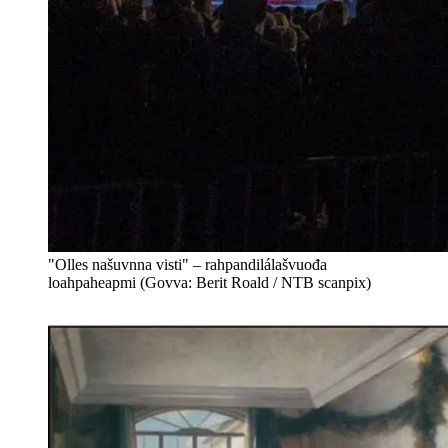
"Olles našuvnna visti" – rahpandilálašvuođa
loahpaheapmi (Govva: Berit Roald / NTB scanpix)