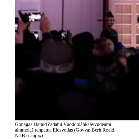
Gonagas Harald čađahii Vuođđoláhkaávvudeami
almmolaš rahpama Eidsvollas (Govva: Berit Roald,
NTB scanpix)