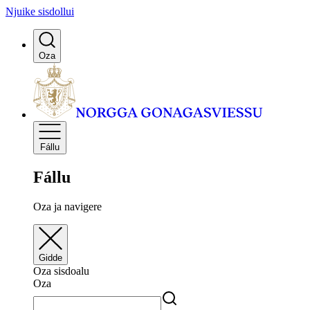
Njuike sisdollui
Oza
Fállu
Fállu
Oza ja navigere
Gidde
Oza sisdoalu
Oza