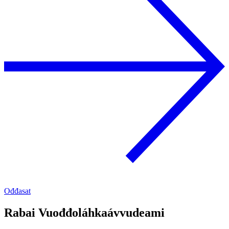
Ođđasat
Rabai Vuođđoláhkaávvudeami