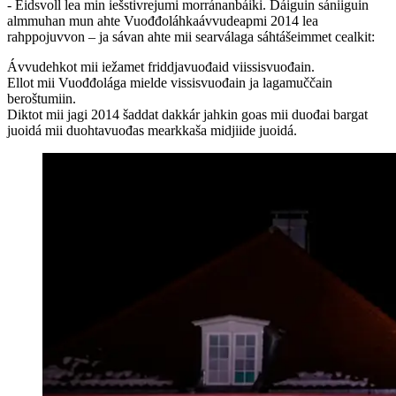
- Eidsvoll lea min iešstivrejumi morránanbáiki. Dáiguin sániiguin
almmuhan mun ahte Vuođđoláhkaávvudeapmi 2014 lea
rahppojuvvon – ja sávan ahte mii searválaga sáhtášeimmet cealkit:
Ávvudehkot mii iežamet friddjavuođaid viissisvuođain.
Ellot mii Vuođđolága mielde vissisvuođain ja lagamuččain
beroštumiin.
Diktot mii jagi 2014 šaddat dakkár jahkin goas mii duođai bargat
juoidá mii duohtavuođas mearkkaša midjiide juoidá.