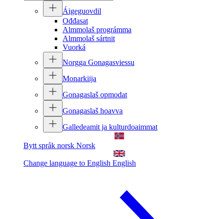
Áigeguovdil
Ođđasat
Almmolaš prográmma
Almmolaš sártnit
Vuorká
Norgga Gonagasviessu
Monarkiija
Gonagaslaš opmodat
Gonagaslaš hoavva
Galledeamit ja kulturdoaimmat
Bytt språk norsk
Norsk
Change language to English
English