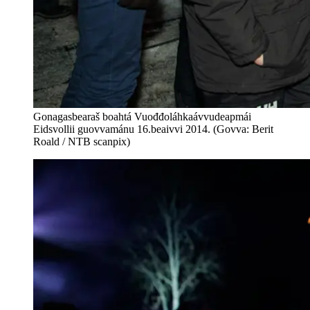
Gonagasbearaš boahtá Vuođđoláhkaávvudeapmái
Eidsvollii guovvamánu 16.beaivvi 2014. (Govva: Berit
Roald / NTB scanpix)