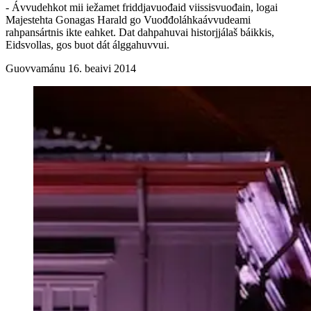
- Ávvudehkot mii iežamet friddjavuođaid viissisvuođain, logai
Majestehta Gonagas Harald go Vuođđoláhkaávvudeami
rahpansártnis ikte eahket. Dat dahpahuvai historjjálaš báikkis,
Eidsvollas, gos buot dát álggahuvvui.
Guovvamánu 16. beaivi 2014