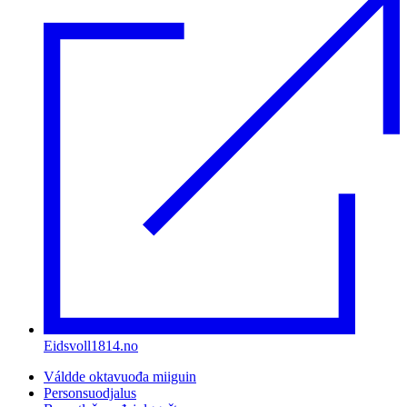
Eidsvoll1814.no
Váldde oktavuođa miiguin
Personsuodjalus