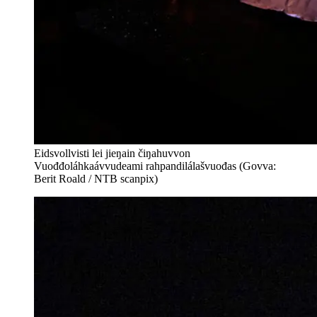
Eidsvollvisti lei jieŋain čiŋahuvvon
Vuođđoláhkaávvudeami rahpandilálašvuođas (Govva:
Berit Roald / NTB scanpix)