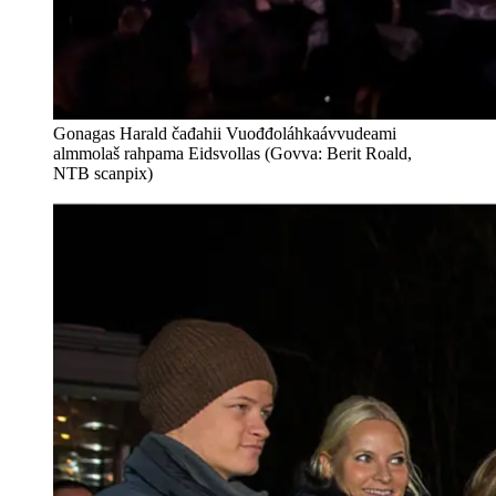
Gonagas Harald čađahii Vuođđoláhkaávvudeami
almmolaš rahpama Eidsvollas (Govva: Berit Roald,
NTB scanpix)