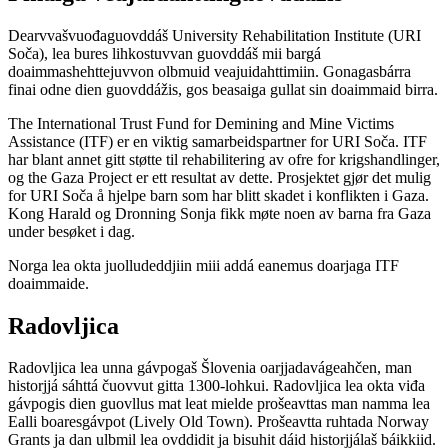
Dearvvašvuođaguovddáš University Rehabilitation Institute (URI
Soča), lea bures lihkostuvvan guovddáš mii bargá
doaimmashehttejuvvon olbmuid veajuidahttimiin. Gonagasbárra
finai odne dien guovddážis, gos beasaiga gullat sin doaimmaid birra.
The International Trust Fund for Demining and Mine Victims
Assistance (ITF) er en viktig samarbeidspartner for URI Soča. ITF
har blant annet gitt støtte til rehabilitering av ofre for krigshandlinger,
og the Gaza Project er ett resultat av dette. Prosjektet gjør det mulig
for URI Soča å hjelpe barn som har blitt skadet i konflikten i Gaza.
Kong Harald og Dronning Sonja fikk møte noen av barna fra Gaza
under besøket i dag.
Norga lea okta juolludeddjiin miii addá eanemus doarjaga ITF
doaimmaide.
Radovljica
Radovljica lea unna gávpogaš Šlovenia oarjjadavágeahčen, man
historjjá sáhttá čuovvut gitta 1300-lohkui. Radovljica lea okta viđa
gávpogis dien guovllus mat leat mielde prošeavttas man namma lea
Ealli boaresgávpot (Lively Old Town). Prošeavtta ruhtada Norway
Grants ja dan ulbmil lea ovddidit ja bisuhit dáid historjjálaš báikkiid.