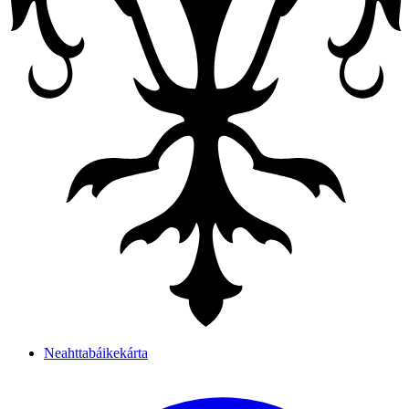
Neahttabáikekárta