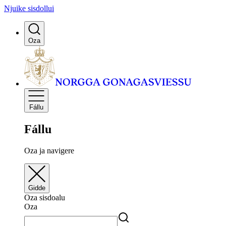
Njuike sisdollui
Oza
Fállu
Fállu
Oza ja navigere
Gidde
Oza sisdoalu
Oza