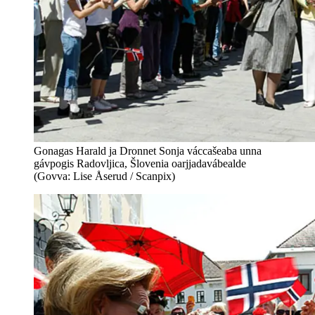
Gonagas Harald ja Dronnet Sonja váccašeaba unna
gávpogis Radovljica, Šlovenia oarjjadavábealde
(Govva: Lise Åserud / Scanpix)