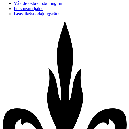
Váldde oktavuođa miiguin
Personsuodjalus
Beasatlašvuođajulggaštus