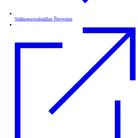
Stáhtaguossástallan Šlovenias