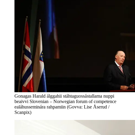
Gonagas Harald álggahii stáhtaguossástallama nuppi
beaivvi Slovenian – Norwegian forum of competence
ealáhusseminára rahpamiin (Govva: Lise Åserud /
Scanpix)