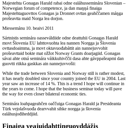
Majestehta Gonagas Harald rabai odne ealáhusseminára Slovenian –
Norwegian forum of competence, ja dan maŋŋá finaiga
Majestehtaguovttos Gonagas ja Dronnet ovttas geahččamen máŋga
prošeavtta maid Norga lea dorjon.
Miessemánu 10. beaivi 2011
Sártnistis seminára oasseváldiide odne deattuhii Gonagas Harald
movt Šlovenia EU lahttovuohta lea nannen Norgga ja Šlovenia
ovttasdoaimma, ja movt oktavuođabáttit ain nannejuvvohit
prošeavttaid bokte mat ožžot Norway Grants doarjagiid. Gonagas
sávai ahte otná seminára váikkuhivččii dasa ahte gávppašeapmi dan
guovtti riikka gaskkas ain nannejuvvošii:
While the trade between Slovenia and Norway still is rather modest,
it has nearly doubled since your country joined the EU in 2004. Last
year saw an increase of 14 %. This is a trend I hope will continue in
the years to come. I hope that the business seminar today will pave
the way for even closer bilateral economic ties.
Seminára loahpageahčen oaččuiga Gonagas Harald ja Presideanta
Türk vejolašvuođa dearvvahit sihke norgga ja šlovenia
ealáhusjođiheddjiid.
Finaiga veajuidahttinguovddážis