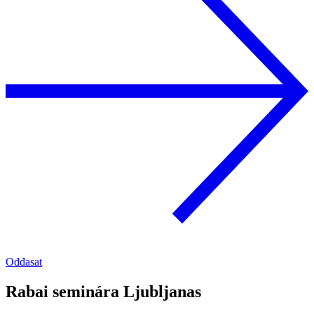
Ođđasat
Rabai seminára Ljubljanas