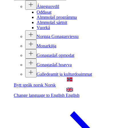
Áigeguovdil
Ođđasat
Almmolaš prográmma
Almmolaš sártnit
Vuorká
Norgga Gonagasviessu
Monarkiija
Gonagaslaš opmodat
Gonagaslaš hoavva
Galledeamit ja kulturdoaimmat
Bytt språk norsk
Norsk
Change language to English
English