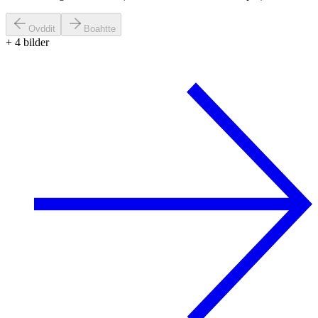
Ovddit
Boahtte
+
4
bilder