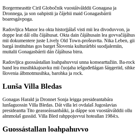
Borgermeasttir Ciril Globočnik vuostáiválddii Gonagasa ja
Dronnega, ja son oahpistii ja čájehii maid Gonagasbárrii
boaresgávpoga.
Radovljica Manor lea okta historjjálaš visti mii lea divoduvvon, ja
doppe leat dál ollu čájáhusat. Okta dain čájáhusain lea govvačájáhus
mii dokumentere juste Lively Old Town-prošeavtta. Nika Leben, gii
bargá instituhtas gos barget Šlovenia kulturárbbi suodjalemiin,
muitalii Gonagasbárrii dán čájáhusa birra.
Radovljica guossástallan loahpahuvvui unna konsearttažiin. Ba-rock
band lea musihkkajoavku mii čuojaha iešguđetlágan šáŋgeriid, sihke
šlovenia álbmotmusihka, barohka ja rock.
Lunša Villa Bledas
Gonagas Harald ja Dronnet Sonja leigga presideantabára
lunšaguossin Villa Bledas. Dát villa lei ovdalaš Jugoslavias
presideantta Tito geasseássanbáiki, ja dáppe son vuostáiválddii ollu
almmolaš gussiid. Villa Bled rahppojuvvui hoteallan 1984:s.
Guossástallan loahpahuvvo