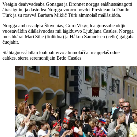
Veaigin deaivvadeaba Gonagas ja Dronnet norgga ealáhussáttagotti
áirasiiguin, ja dasto lea Norgga vuorru bovdet Presideantta Danilo
Türk ja su roavvá Barbara Miklič Türk almmolaš mállásiidda.
Norgga ambassadøra Šlovenias, Guro Vikør, lea guossoheaddjin
vuostáváldin dilálašvuođas mii lágiduvvo Ljubljana Castles. Norgga
musihkárat Mari Silje (fioliidna) ja Håkon Samuelsen (cello) galgaba
čuojahit.
Stáhtaguossátallan loahpahuvvo almmolaččat maŋŋelaš odne
eahkes, sierra seremoniijain Brdo Castles.