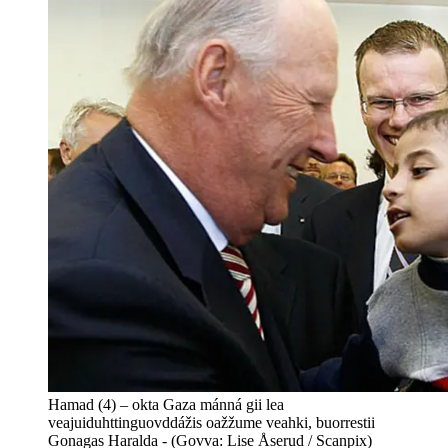
Hamad (4) – okta Gaza mánná gii lea
veajuiduhttinguovddážis oažžume veahki, buorrestii
Gonagas Haralda - (Govva: Lise Åserud / Scanpix)