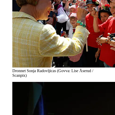
Dronnet Sonja Radovljicas (Govva: Lise Åserud /
Scanpix)