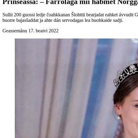
Prinseassa: – Fárrolaga mii hábmet Norgg
Sullii 200 guossi ledje čoahkkanan Šlohttii bearjadat eahket ávvudit 
buorre bajasšaddat ja ahte dán servodagas lea buohkaide sadji.
Geassemánu 17. beaivi 2022