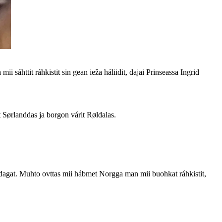
mii sáhttit ráhkistit sin gean ieža háliidit, dajai Prinseassa Ingrid
 Sørlanddas ja borgon várit Røldalas.
podagat. Muhto ovttas mii hábmet Norgga man mii buohkat ráhkistit,