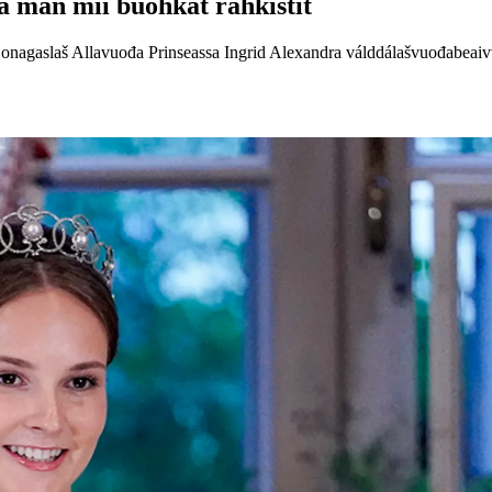
a man mii buohkat ráhkistit
Gonagaslaš Allavuođa Prinseassa Ingrid Alexandra válddálašvuođabeaivvi.