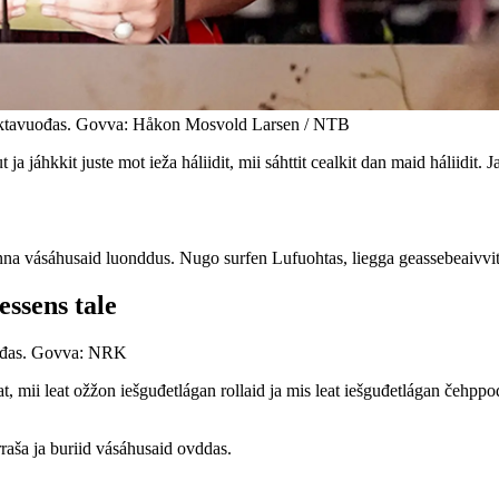
i oktavuođas. Govva: Håkon Mosvold Larsen / NTB
 jáhkkit juste mot ieža háliidit, mii sáhttit cealkit dan maid háliidit. Ja 
inna vásáhusaid luonddus. Nugo surfen Lufuohtas, liegga geassebeaivvit
ssens tale
uođas. Govva: NRK
at, mii leat ožžon iešguđetlágan rollaid ja mis leat iešguđetlágan čehp
raša ja buriid vásáhusaid ovddas.