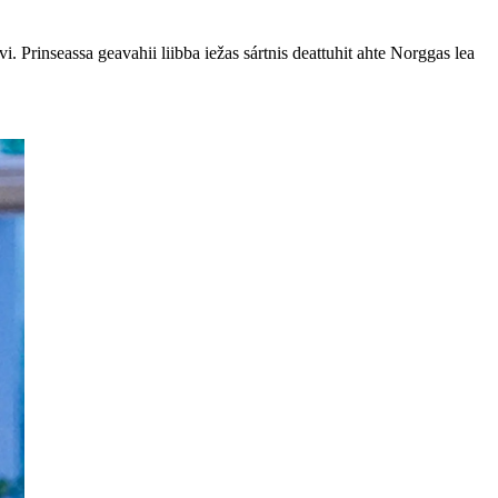
 Prinseassa geavahii liibba iežas sártnis deattuhit ahte Norggas lea