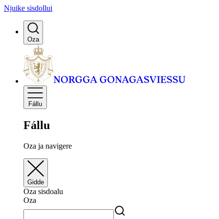
Njuike sisdollui
Oza
Fállu
Fállu
Oza ja navigere
Gidde
Oza sisdoalu
Oza