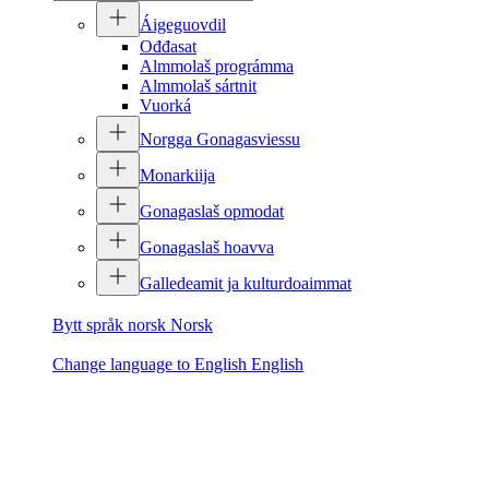
Áigeguovdil
Ođđasat
Almmolaš prográmma
Almmolaš sártnit
Vuorká
Norgga Gonagasviessu
Monarkiija
Gonagaslaš opmodat
Gonagaslaš hoavva
Galledeamit ja kulturdoaimmat
Bytt språk norsk
Norsk
Change language to English
English