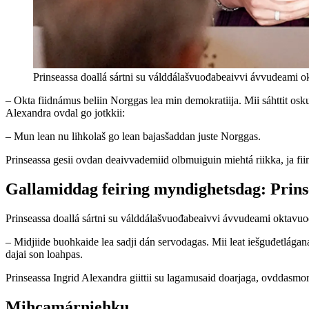
Prinseassa doallá sártni su válddálašvuođabeaivvi ávvudeam
– Okta fiidnámus beliin Norggas lea min demokratiija. Mii sáhttit oskut ja
Alexandra ovdal go jotkkii:
– Mun lean nu lihkolaš go lean bajasšaddan juste Norggas.
Prinseassa gesii ovdan deaivvademiid olbmuiguin miehtá riikka, ja fi
Gallamiddag feiring myndighetsdag: Prinse
Prinseassa doallá sártni su válddálašvuođabeaivvi ávvudeami oktav
– Midjiide buohkaide lea sadji dán servodagas. Mii leat iešguđetlágan
dajai son loahpas.
Prinseassa Ingrid Alexandra giittii su lagamusaid doarjaga, ovddasmor
Mihcamárniehku