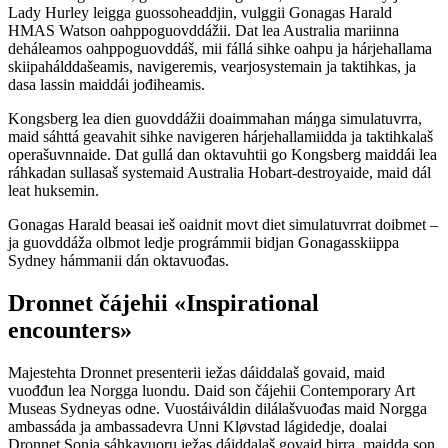
Lady Hurley leigga guossoheaddjin, vulggii Gonagas Harald
HMAS Watson oahppoguovddážii. Dat lea Australia mariinna
deháleamos oahppoguovddáš, mii fállá sihke oahpu ja hárjehallama
skiipahálddašeamis, navigeremis, vearjosystemain ja taktihkas, ja
dasa lassin maiddái jođiheamis.
Kongsberg lea dien guovddážii doaimmahan máŋga simulatuvrra,
maid sáhttá geavahit sihke navigeren hárjehallamiidda ja taktihkalaš
operašuvnnaide. Dat gullá dan oktavuhtii go Kongsberg maiddái lea
ráhkadan sullasaš systemaid Australia Hobart-destroyaide, maid dál
leat huksemin.
Gonagas Harald beasai ieš oaidnit movt diet simulatuvrrat doibmet –
ja guovddáža olbmot ledje prográmmii bidjan Gonagasskiippa
Sydney hámmanii dán oktavuođas.
Dronnet čájehii «Inspirational
encounters»
Majestehta Dronnet presenterii iežas dáiddalaš govaid, maid
vuođđun lea Norgga luondu. Daid son čájehii Contemporary Art
Museas Sydneyas odne. Vuostáiváldin dilálašvuođas maid Norgga
ambassáda ja ambassadevra Unni Kløvstad lágidedje, doalai
Dronnet Sonja sáhkavuoru iežas dáiddalaš govaid birra, maidda son