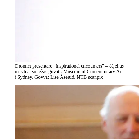
Dronnet presentere "Inspirational encounters" – čájehus
mas leat su iežas govat - Museum of Contemporary Art
i Sydney. Govva: Lise Åserud, NTB scanpix