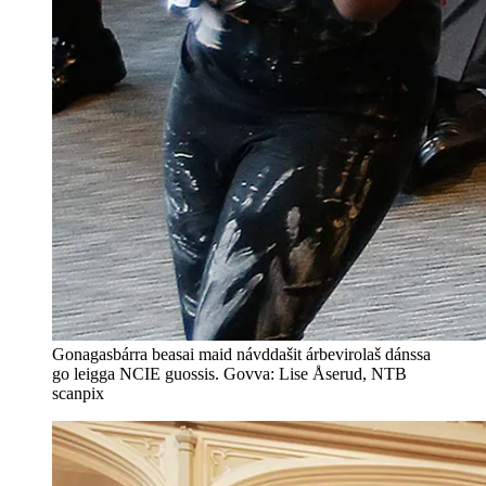
Gonagasbárra beasai maid návddašit árbevirolaš dánssa
go leigga NCIE guossis. Govva: Lise Åserud, NTB
scanpix