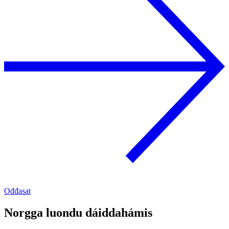
Ođđasat
Norgga luondu dáiddahámis