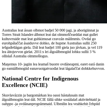
Australias leat ássan olbmot badjel 50 000 jagi, ja aborigiinnat ja
Torres Strait Islander-álbmot leat dat olmmoščearddat mat gullet
kultuvrraide mat leat guhkimusat ceavzán máilmmis. Ovdal go
eurohpálaččat ásaiduvve dohko, de hupme Australias sullii 250
iešguđetlágan giela. Dál leat badjel 100 giela juo jávkan, ja vel 119
lea áitojuvvon gielat. 2011:s lei álgoálbmogiid lohku sullii 3 %
ollislaš Australia olmmošlogus.
Maŋemus 10- jagiin lea leamaš buorre ovdáneapmi, earet eará danin
go eamiálbmogiid eanavuoigatvuođat leat lágalaččat dohkkehuvvon.
National Centre for Indigenous
Excellence (NCIE)
Skuvlavázzin ja bargomárkan lea oassi hástalusain mat
álgoálbmogiin leat dál. NCIE fállá sihke sosiálalaš aktivitehtaid ja
oahppo -ja ovdánanprográmmaid. Ulbmilin lea veahkehit čehpiid