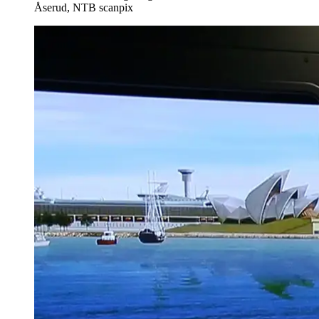
Åserud, NTB scanpix