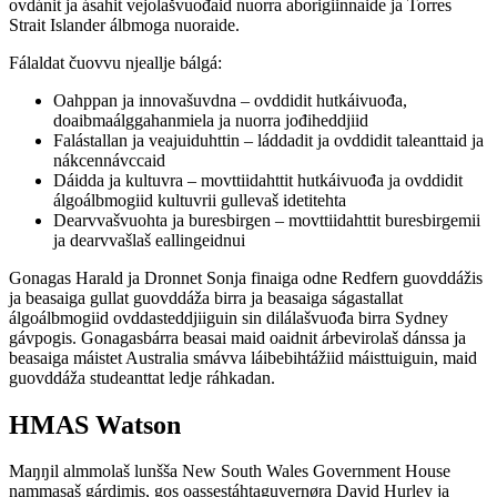
ovdánit ja ásahit vejolašvuođaid nuorra aborigiinnaide ja Torres
Strait Islander álbmoga nuoraide.
Fálaldat čuovvu njeallje bálgá:
Oahppan ja innovašuvdna – ovddidit hutkáivuođa,
doaibmaálggahanmiela ja nuorra jođiheddjiid
Falástallan ja veajuiduhttin – láddadit ja ovddidit taleanttaid ja
nákcennávccaid
Dáidda ja kultuvra – movttiidahttit hutkáivuođa ja ovddidit
álgoálbmogiid kultuvrii gullevaš idetitehta
Dearvvašvuohta ja buresbirgen – movttiidahttit buresbirgemii
ja dearvvašlaš eallingeidnui
Gonagas Harald ja Dronnet Sonja finaiga odne Redfern guovddážis
ja beasaiga gullat guovddáža birra ja beasaiga ságastallat
álgoálbmogiid ovddasteddjiiguin sin dilálašvuođa birra Sydney
gávpogis. Gonagasbárra beasai maid oaidnit árbevirolaš dánssa ja
beasaiga máistet Australia smávva láibebihtážiid máisttuiguin, maid
guovddáža studeanttat ledje ráhkadan.
HMAS Watson
Maŋŋil almmolaš lunšša New South Wales Government House
nammasaš gárdimis, gos oassestáhtaguvernøra David Hurley ja