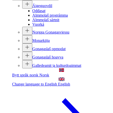
Áigeguovdil
Ođđasat
Almmolaš prográmma
Almmolaš sártnit
Vuorká
Norgga Gonagasviessu
Monarkiija
Gonagaslaš opmodat
Gonagaslaš hoavva
Galledeamit ja kulturdoaimmat
Bytt språk norsk
Norsk
Change language to English
English