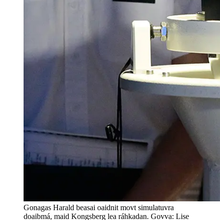
Gonagas Harald beasai oaidnit movt simulatuvra
doaibmá, maid Kongsberg lea ráhkadan. Govva: Lise