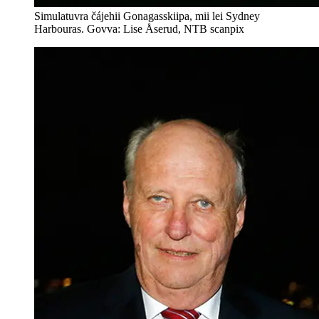
Simulatuvra čájehii Gonagasskiipa, mii lei Sydney
Harbouras. Govva: Lise Åserud, NTB scanpix