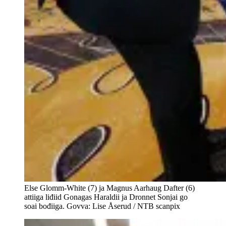
Else Glomm-White (7) ja Magnus Aarhaug Dafter (6)
attiiga liđiid Gonagas Haraldii ja Dronnet Sonjai go
soai bođiiga. Govva: Lise Åserud / NTB scanpix