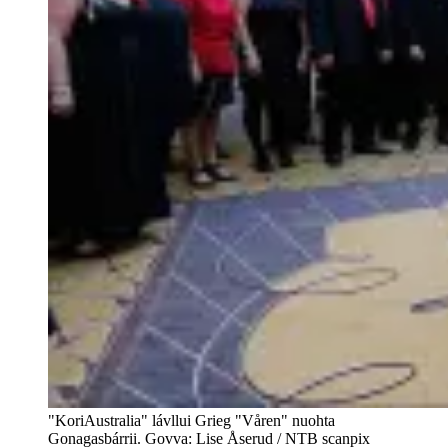
"KoriAustralia" lávllui Grieg "Våren" nuohta
Gonagasbárrii. Govva: Lise Åserud / NTB scanpix