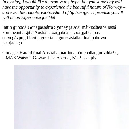
In closing, I would like to express my hope that you some day will
have the opportunity to experience the beautiful nature of Norway –
and even the remote, exotic island of Spitsbergen. I promise you: It
will be an experience for life!
Ihttin guođđá Gonagasbárra Sydney ja soai mátkkošteaba rastá
kontineantta gitta Australia oarjjabeallái, oarjjabealoasi
oaivegávpogii Perth, gos stáhtaguossástallan loahpahuvvo
bearjadaga.
Gonagas Harald finai Australia mariinna hárjehallanguovddážis,
HMAS Watson. Govva: Lise Åserud, NTB scanpix