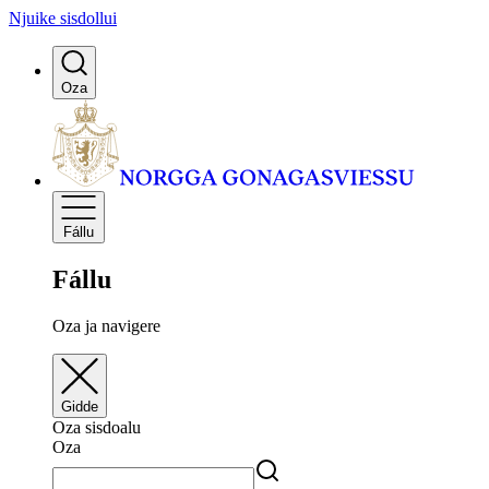
Njuike sisdollui
Oza
Fállu
Fállu
Oza ja navigere
Gidde
Oza sisdoalu
Oza