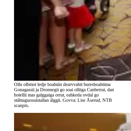
Ollu olbmot ledje boahtán dearvvahit buresboahtima
Gonagassii ja Dronnegii go soai olliiga Canberrai, dan
hotellii mas galggaiga orrut, eahkeda ovdal go
stáhtaguossástallan álggii. Govva: Lise Åserud, NTB
scanpix.