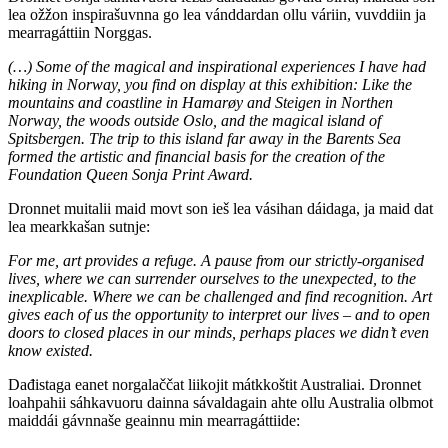
lea ožžon inspirašuvnna go lea vánddardan ollu váriin, vuvddiin ja
mearragáttiin Norggas.
(…) Some of the magical and inspirational experiences I have had
hiking in Norway, you find on display at this exhibition: Like the
mountains and coastline in Hamarøy and Steigen in Northen
Norway, the woods outside Oslo, and the magical island of
Spitsbergen. The trip to this island far away in the Barents Sea
formed the artistic and financial basis for the creation of the
Foundation Queen Sonja Print Award.
Dronnet muitalii maid movt son ieš lea vásihan dáidaga, ja maid dat
lea mearkkašan sutnje:
For me, art provides a refuge. A pause from our strictly-organised
lives, where we can surrender ourselves to the unexpected, to the
inexplicable. Where we can be challenged and find recognition. Art
gives each of us the opportunity to interpret our lives – and to open
doors to closed places in our minds, perhaps places we didn’t even
know existed.
Dađistaga eanet norgalaččat liikojit mátkkoštit Australiai. Dronnet
loahpahii sáhkavuoru dainna sávaldagain ahte ollu Australia olbmot
maiddái gávnnaše geainnu min mearragáttiide: