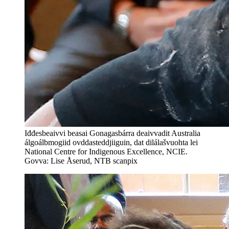
Iđđesbeaivvi beasai Gonagasbárra deaivvadit Australia
álgoálbmogiid ovddasteddjiiguin, dat dilálašvuohta lei
National Centre for Indigenous Excellence, NCIE.
Govva: Lise Åserud, NTB scanpix