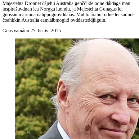
Majestehta Dronnet čájehii Australia gehččiide odne dáidaga man
inspirašuvdnan lea Norgga luondu, ja Majestehta Gonagas lei
guossin mariinna oahppoguovddážis. Muhto árabut odne lei sudnos
čoahkkin Australia eamiálbmogiid ovddasteddjiiguin.
Guovvamánu 25. beaivi 2015