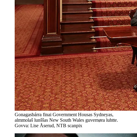
Gonagasbárra finai Government Housas Sydneyas,
almmolaš lunššas New South Wales guvernøra luhtte.
Govva: Lise Åserud, NTB scanpix