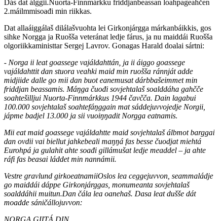
Dás dat álggii.Nuorta-Finnmárkku friddjanbeassan loahpageahčen
2.máilmmisoađi min riikkas.
Dat allaáiggálaš dilálašvuohta lei Girkonjárgga márkanbáikkis, gos
sihke Norgga ja Ruošša veteránat ledje fárus, ja nu maiddái Ruošša
olgoriikkaministtar Sergej Lavrov. Gonagas Harald doalai sártni:
- Norga ii leat goassege vajáldahttán, ja ii áiggo goassege
vajáldahttit dan stuora veahki maid min ruošša ránnját adde
midjiide dalle go mii dan buot eanemusat dárbbašeimmet min
friddjan beassamis. Máŋga čuođi sovjehtalaš soalddáha gahčče
soahtešilljui Nuorta-Finnmárkkus 1944 čavčča. Dain lagabui
100.000 sovjehtalaš soahtefáŋggain mat sáddejuvvojedje Norgii,
jápme badjel 13.000 ja sii vuoiŋŋadit Norgga eatnamis.
Mii eat maid goassege vajáldahtte maid sovjehtalaš álbmot barggai
dan ovdii vai biellut jahkebeali maŋŋá fas besse čuodjat miehtá
Eurohpá ja gulahit ahte soađi gillámušat ledje meaddel – ja ahte
ráfi fas beasai láddet min nannámii.
Vestre gravlund girkoeatnamiiOslos lea ceggejuvvon, seammaládje
go maiddái dáppe Girkonjárggas, monumeanta sovjehtalaš
soalddáhii muitun.Dan čála lea oanehaš. Dasa leat dušše dát
moadde sáničállojuvvon:
NORGA GIITÁ DIN