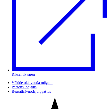
Riksantikvaren
Váldde oktavuođa miiguin
Personsuodjalus
Beasatlašvuođajulggaštus