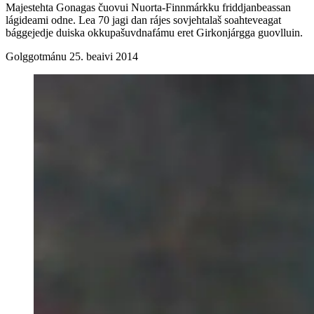
Majestehta Gonagas čuovui Nuorta-Finnmárkku friddjanbeassan
lágideami odne. Lea 70 jagi dan rájes sovjehtalaš soahteveagat
bággejedje duiska okkupašuvdnafámu eret Girkonjárgga guovlluin.
Golggotmánu 25. beaivi 2014