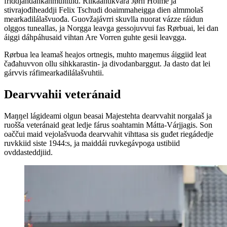
friddjandahkanmuittuid. Riikaantikvára Jørn Holme ja
stivrajođiheaddji Felix Tschudi doaimmaheigga dien almmolaš
mearkadilálašvuođa. Guovžajávrri skuvlla nuorat vázze ráidun
olggos tuneallas, ja Norgga leavga gessojuvvui fas Rørbuai, lei dan
áiggi dáhpáhusaid vihtan Are Vorren guhte gesii leavgga.
Rørbua lea leamaš heajos ortnegis, muhto maŋemus áiggiid leat
čađahuvvon ollu sihkkarastin- ja divodanbarggut. Ja dasto dat lei
gárvvis ráfimearkadilálašvuhtii.
Dearvvahii veteránaid
Maŋŋel lágideami olgun beasai Majestehta dearvvahit norgalaš ja
ruošša veteránaid geat ledje fárus soahtamin Mátta-Várjjagis. Son
oaččui maid vejolašvuođa dearvvahit vihttasa sis guđet riegádedje
ruvkkiid siste 1944:s, ja maiddái ruvkegávpoga ustibiid
ovddasteddjiid.