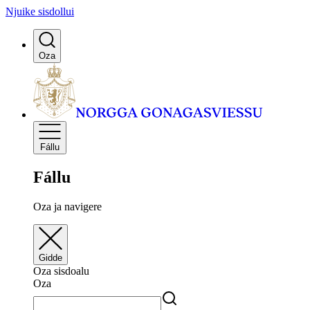
Njuike sisdollui
Oza
Fállu
Fállu
Oza ja navigere
Gidde
Oza sisdoalu
Oza