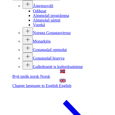
Áigeguovdil
Ođđasat
Almmolaš prográmma
Almmolaš sártnit
Vuorká
Norgga Gonagasviessu
Monarkiija
Gonagaslaš opmodat
Gonagaslaš hoavva
Galledeamit ja kulturdoaimmat
Bytt språk norsk
Norsk
Change language to English
English