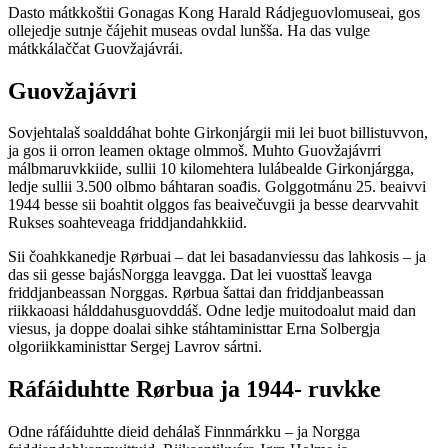
Dasto mátkkoštii Gonagas Kong Harald Rádjeguovlomuseai, gos
ollejedje sutnje čájehit museas ovdal lunšša. Ha das vulge
mátkkálaččat Guovžajávrái.
Guovžajávri
Sovjehtalaš soalddáhat bohte Girkonjárgii mii lei buot billistuvvon,
ja gos ii orron leamen oktage olmmoš. Muhto Guovžajávrri
málbmaruvkkiide, sullii 10 kilomehtera lulábealde Girkonjárgga,
ledje sullii 3.500 olbmo báhtaran soađis. Golggotmánu 25. beaivvi
1944 besse sii boahtit olggos fas beaivečuvgii ja besse dearvvahit
Rukses soahteveaga friddjandahkkiid.
Sii čoahkkanedje Rørbuai – dat lei basadanviessu das lahkosis – ja
das sii gesse bajásNorgga leavgga. Dat lei vuosttaš leavga
friddjanbeassan Norggas. Rørbua šattai dan friddjanbeassan
riikkaoasi hálddahusguovddáš. Odne ledje muitodoalut maid dan
viesus, ja doppe doalai sihke stáhtaministtar Erna Solbergja
olgoriikkaministtar Sergej Lavrov sártni.
Ráfáiduhtte Rørbua ja 1944- ruvkke
Odne ráfáiduhtte dieid dehálaš Finnmárkku – ja Norgga