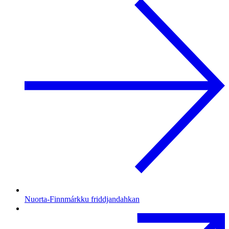
Nuorta-Finnmárkku friddjandahkan