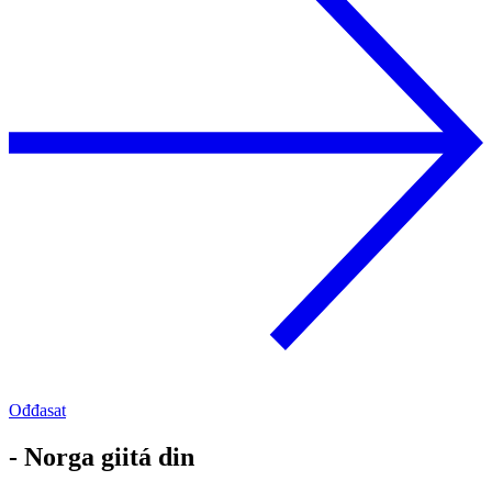
Ođđasat
- Norga giitá din