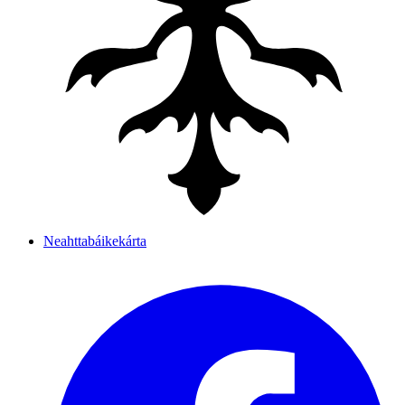
Neahttabáikekárta