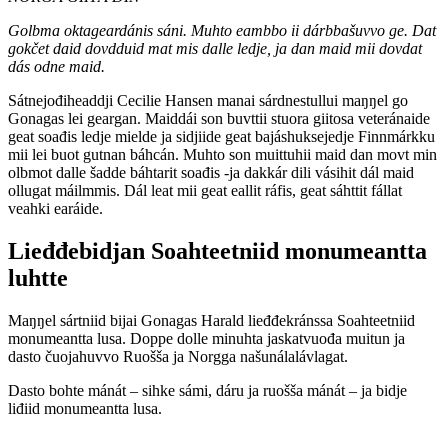
Golbma oktageardánis sáni. Muhto eambbo ii dárbbašuvvo ge. Dat
gokčet daid dovdduid mat mis dalle ledje, ja dan maid mii dovdat
dás odne maid.
Sátnejođiheaddji Cecilie Hansen manai sárdnestullui maŋŋel go
Gonagas lei geargan. Maiddái son buvttii stuora giitosa veteránaide
geat soađis ledje mielde ja sidjiide geat bajáshuksejedje Finnmárkku
mii lei buot gutnan báhcán. Muhto son muittuhii maid dan movt min
olbmot dalle šadde báhtarit soađis -ja dakkár dili vásihit dál maid
ollugat máilmmis. Dál leat mii geat eallit ráfis, geat sáhttit fállat
veahki earáide.
Lieđđebidjan Soahteetniid monumeantta
luhtte
Maŋŋel sártniid bijai Gonagas Harald lieđđekránssa Soahteetniid
monumeantta lusa. Doppe dolle minuhta jaskatvuođa muitun ja
dasto čuojahuvvo Ruošša ja Norgga našunálalávlagat.
Dasto bohte mánát – sihke sámi, dáru ja ruošša mánát – ja bidje
liđiid monumeantta lusa.