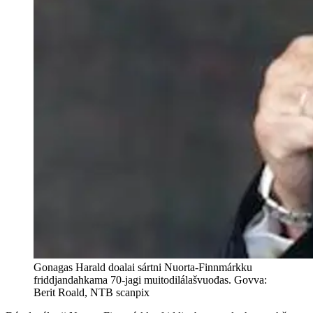
Gonagas Harald doalai sártni Nuorta-Finnmárkku
friddjandahkama 70-jagi muitodilálašvuođas. Govva:
Berit Roald, NTB scanpix