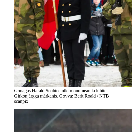
Gonagas Harald Soahteetniid monumeantta luhtte
Girkonjárgga márkanis. Govva: Berit Roald / NTB
scanpix