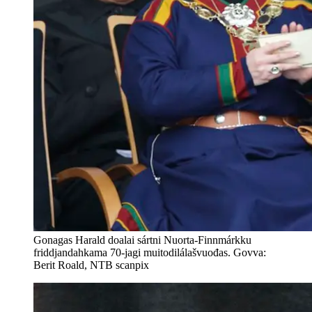
Gonagas Harald doalai sártni Nuorta-Finnmárkku
friddjandahkama 70-jagi muitodilálašvuođas. Govva:
Berit Roald, NTB scanpix