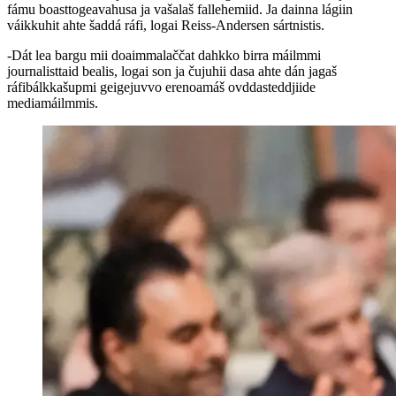
fámu boasttogeavahusa ja vašalaš fallehemiid. Ja dainna lágiin
váikkuhit ahte šaddá ráfi, logai Reiss-Andersen sártnistis.
-Dát lea bargu mii doaimmalaččat dahkko birra máilmmi
journalisttaid bealis, logai son ja čujuhii dasa ahte dán jagaš
ráfibálkkašupmi geigejuvvo erenoamáš ovddasteddjiide
mediamáilmmis.