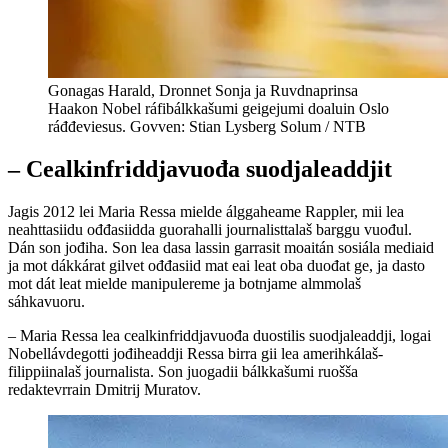
Gonagas Harald, Dronnet Sonja ja Ruvdnaprinsa
Haakon Nobel ráfibálkkašumi geigejumi doaluin Oslo
ráđđeviesus. Govven: Stian Lysberg Solum / NTB
– Cealkinfriddjavuođa suodjaleaddjit
Jagis 2012 lei Maria Ressa mielde álggaheame Rappler, mii lea
neahttasiidu ođđasiidda guorahalli journalisttalaš barggu vuođul.
Dán son jođiha. Son lea dasa lassin garrasit moaitán sosiála mediaid
ja mot dákkárat gilvet ođđasiid mat eai leat oba duođat ge, ja dasto
mot dát leat mielde manipulereme ja botnjame almmolaš
sáhkavuoru.
– Maria Ressa lea cealkinfriddjavuođa duostilis suodjaleaddji, logai
Nobellávdegotti jođiheaddji Ressa birra gii lea amerihkálaš-
filippiinalaš journalista. Son juogadii bálkkašumi ruošša
redaktevrrain Dmitrij Muratov.