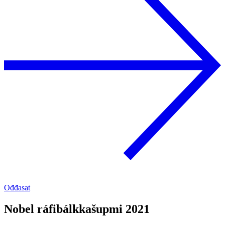
Ođđasat
Nobel ráfibálkkašupmi 2021