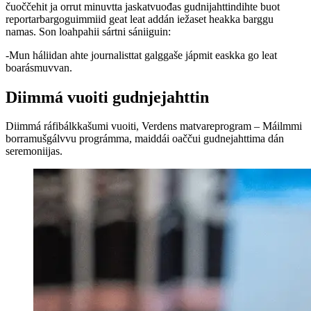
čuoččehit ja orrut minuvtta jaskatvuođas gudnijahttindihte buot
reportarbargoguimmiid geat leat addán iežaset heakka barggu
namas. Son loahpahii sártni sániiguin:
-Mun háliidan ahte journalisttat galggaše jápmit easkka go leat
boarásmuvvan.
Diimmá vuoiti gudnjejahttin
Diimmá ráfibálkkašumi vuoiti, Verdens matvareprogram – Máilmmi
borramušgálvvu prográmma, maiddái oaččui gudnejahttima dán
seremoniijas.