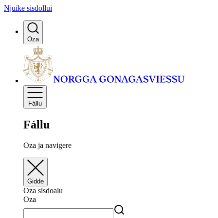
Njuike sisdollui
Oza
Fállu
Fállu
Oza ja navigere
Gidde
Oza sisdoalu
Oza