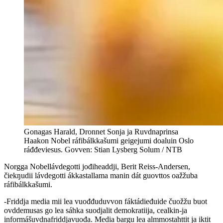
Gonagas Harald, Dronnet Sonja ja Ruvdnaprinsa
Haakon Nobel ráfibálkkašumi geigejumi doaluin Oslo
ráđđeviesus. Govven: Stian Lysberg Solum / NTB
Norgga Nobellávdegotti jođiheaddji, Berit Reiss-Andersen,
čiekŋudii lávdegotti ákkastallama manin dát guovttos oažžuba
ráfibálkkašumi.
-Friddja media mii lea vuođđuduvvon fáktádieđuide čuožžu buot
ovddemusas go lea sáhka suodjalit demokratiija, cealkin-ja
informášuvdnafriddjavuođa. Media bargu lea almmostahttit ja iktit