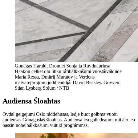
Gonagas Harald, Dronnet Sonja ja Ruvdnaprinsa
Haakon celket olu lihku ráfibálkkašumi vuostáiváldiide
Maria Ressa, Dmitrij Muratov ja Verdens
matvareprogram jođiheaddjái David Beasley. Govven:
Stian Lysberg Solum / NTB
Audiensa
Šloahtas
Ovdal geigejumi Oslo ráđđehusas, ledje buot golbma vuoiti
audiensas Gonagaslaš šloahtas. Audiensa lea galledeapmi mii álo lea
oassin nobelbálkkašumi vuitiid prográmmas.