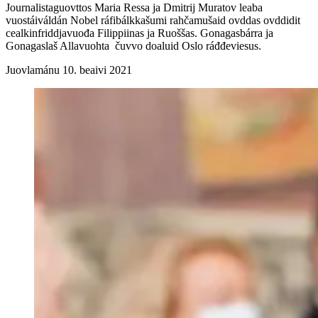
Journalistaguovttos Maria Ressa ja Dmitrij Muratov leaba
vuostáiváldán Nobel ráfibálkkašumi rahčamušaid ovddas ovddidit
cealkinfriddjavuođa Filippiinas ja Ruoššas. Gonagasbárra ja
Gonagaslaš Allavuohta čuvvo doaluid Oslo ráđđeviesus.
Juovlamánu 10. beaivi 2021