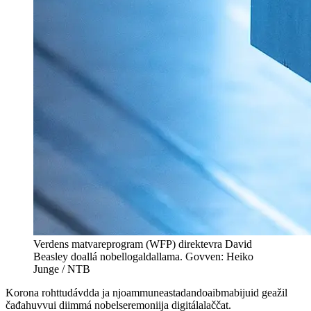
Verdens matvareprogram (WFP) direktevra David
Beasley doallá nobellogaldallama. Govven: Heiko
Junge / NTB
Korona rohttudávdda ja njoammuneastadandoaibmabijuid geažil
čađahuvvui diimmá nobelseremoniija digitálalaččat.