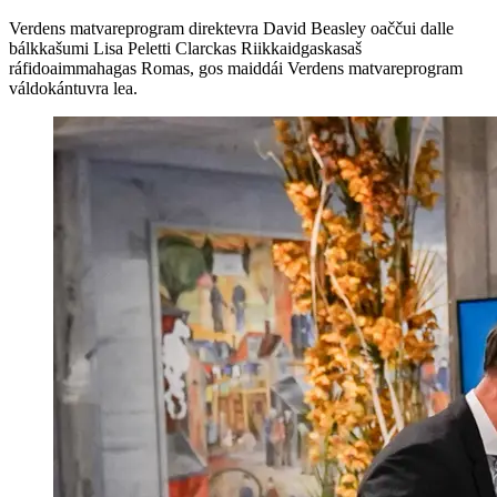
Verdens matvareprogram direktevra David Beasley oaččui dalle
bálkkašumi Lisa Peletti Clarckas Riikkaidgaskasaš
ráfidoaimmahagas Romas, gos maiddái Verdens matvareprogram
váldokántuvra lea.