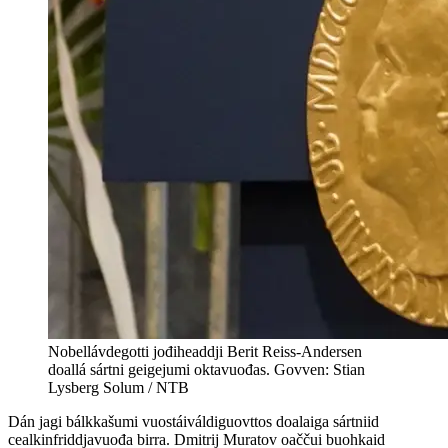
Nobellávdegotti jođiheaddji Berit Reiss-Andersen
doallá sártni geigejumi oktavuođas. Govven: Stian
Lysberg Solum / NTB
Dán jagi bálkkašumi vuostáiváldiguovttos doalaiga sártniid
cealkinfriddjavuođa birra. Dmitrij Muratov oaččui buohkaid