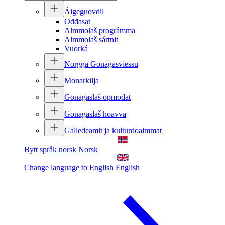
Áigeguovdil
Ođđasat
Almmolaš prográmma
Almmolaš sártnit
Vuorká
Norgga Gonagasviessu
Monarkiija
Gonagaslaš opmodat
Gonagaslaš hoavva
Galledeamit ja kulturdoaimmat
Bytt språk norsk
Norsk
Change language to English
English