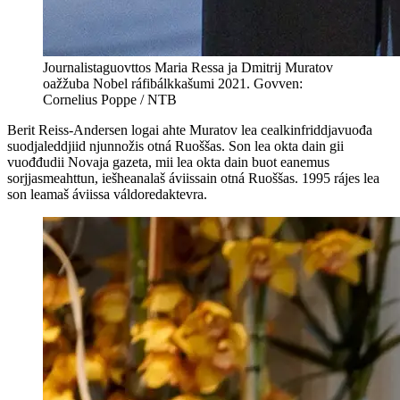
Journalistaguovttos Maria Ressa ja Dmitrij Muratov
oažžuba Nobel ráfibálkkašumi 2021. Govven:
Cornelius Poppe / NTB
Berit Reiss-Andersen logai ahte Muratov lea cealkinfriddjavuođa
suodjaleddjiid njunnožis otná Ruoššas. Son lea okta dain gii
vuođđudii Novaja gazeta, mii lea okta dain buot eanemus
sorjjasmeahttun, iešheanalaš áviissain otná Ruoššas. 1995 rájes lea
son leamaš áviissa váldoredaktevra.