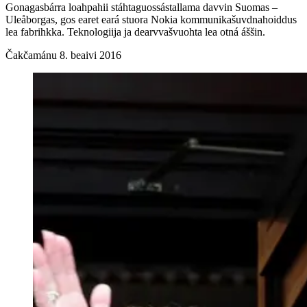
Gonagasbárra loahpahii stáhtaguossástallama davvin Suomas –
Uleåborgas, gos earet eará stuora Nokia kommunikašuvdnahoiddus
lea fabrihkka. Teknologiija ja dearvvašvuohta lea otná áššin.
Čakčamánu 8. beaivi 2016