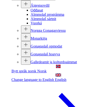
Áigeguovdil
Ođđasat
Almmolaš prográmma
Almmolaš sártnit
Vuorká
Norgga Gonagasviessu
Monarkiija
Gonagaslaš opmodat
Gonagaslaš hoavva
Galledeamit ja kulturdoaimmat
Bytt språk norsk
Norsk
Change language to English
English