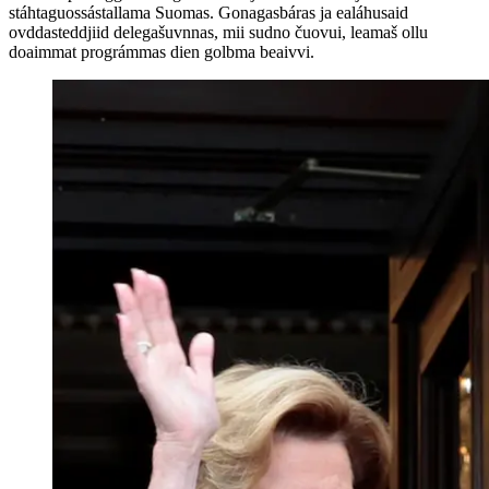
stáhtaguossástallama Suomas. Gonagasbáras ja ealáhusaid
ovddasteddjiid delegašuvnnas, mii sudno čuovui, leamaš ollu
doaimmat prográmmas dien golbma beaivvi.