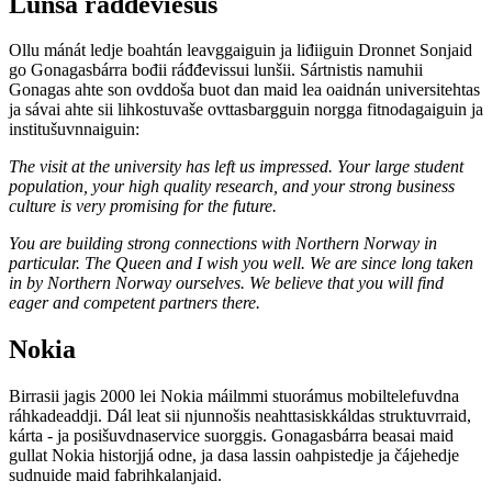
Lunša ráđđeviesus
Ollu mánát ledje boahtán leavggaiguin ja liđiiguin Dronnet Sonjaid
go Gonagasbárra bođii ráđđevissui lunšii. Sártnistis namuhii
Gonagas ahte son ovddoša buot dan maid lea oaidnán universitehtas
ja sávai ahte sii lihkostuvaše ovttasbargguin norgga fitnodagaiguin ja
institušuvnnaiguin:
The visit at the university has left us impressed. Your large student
population, your high quality research, and your strong business
culture is very promising for the future.
You are building strong connections with Northern Norway in
particular. The Queen and I wish you well. We are since long taken
in by Northern Norway ourselves. We believe that you will find
eager and competent partners there.
Nokia
Birrasii jagis 2000 lei Nokia máilmmi stuorámus mobiltelefuvdna
ráhkadeaddji. Dál leat sii njunnošis neahttasiskkáldas struktuvrraid,
kárta - ja posišuvdnaservice suorggis. Gonagasbárra beasai maid
gullat Nokia historjjá odne, ja dasa lassin oahpistedje ja čájehedje
sudnuide maid fabrihkalanjaid.