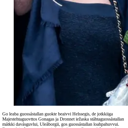
Go leaba guossástallan guokte beaivvi Helssegis, de jotkkiiga
Majestehtaguovttos Gonagas ja Dronnet iežaska stáhtaguossástallan
mátkki davásguvlui, Uleåborgii, gos guossástallan loahpahuvvui.