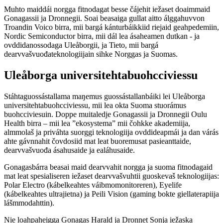
Muhto maiddái norgga fitnodagat besse čájehit iežaset doaimmaid
Gonagassii ja Dronnegii. Soai beasaiga gullat aitto álggahuvvon
Troandin Voico birra, mii bargá kánturbáikkiid riejaid geahpedemiin,
Nordic Semiconductor birra, mii dál lea ásaheamen dutkan - ja
ovddidanossodaga Uleåborgii, ja Tieto, mii bargá
dearvvašvuođateknologiijain sihke Norggas ja Suomas.
Uleåborga universitehtabuohcciviessu
Stáhtaguossástallama maŋemus guossástallanbáiki lei Uleåborga
universitehtabuohcciviessu, mii lea okta Suoma stuorámus
buohcciviesuin. Doppe muitaledje Gonagassii ja Dronnegii Oulu
Health birra – mii lea ”ekosystema” mii čohkke akademiija,
almmolaš ja priváhta suorggi teknologiija ovddideapmái ja dan várás
ahte gávnnahit čovdosiid mat leat buoremusat pasieanttaide,
dearvvašvuođa ásahusaide ja ealáhusaide.
Gonagasbárra beasai maid dearvvahit norgga ja suoma fitnodagaid
mat leat spesialiseren iežaset dearvvašvuhtii guoskevaš teknologiijas:
Polar Electro (kábelkeahtes váibmomonitoreren), Eyelife
(kábelkeahtes ultrajietna) ja Peili Vision (gaming bokte giellaterapiija
lášmmodahttin).
Nie loahpaheigga Gonagas Harald ja Dronnet Sonja iežaska