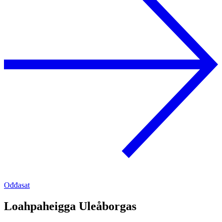
Ođđasat
Loahpaheigga Uleåborgas