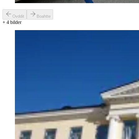
Ovddit
Boahtte
+
4
bilder