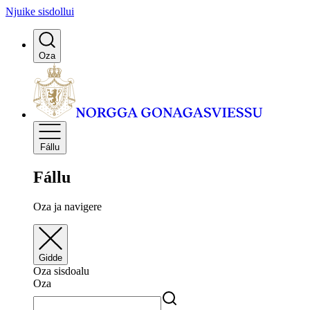
Njuike sisdollui
Oza
Fállu
Fállu
Oza ja navigere
Gidde
Oza sisdoalu
Oza