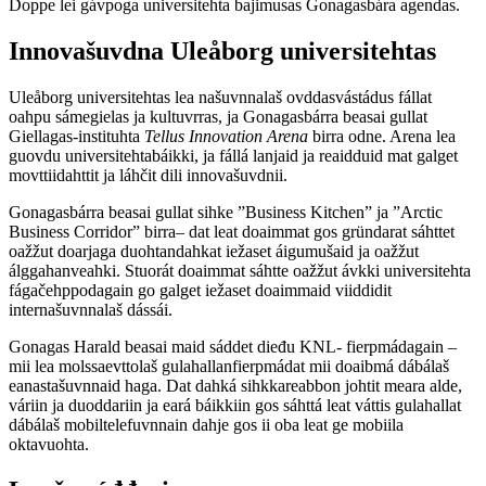
Doppe lei gávpoga universitehta bajimusas Gonagasbára agendas.
Innovašuvdna Uleåborg universitehtas
Uleåborg universitehtas lea našuvnnalaš ovddasvástádus fállat
oahpu sámegielas ja kultuvrras, ja Gonagasbárra beasai gullat
Giellagas-instituhta
Tellus Innovation Arena
birra odne. Arena lea
guovdu universitehtabáikki, ja fállá lanjaid ja reaidduid mat galget
movttiidahttit ja láhčit dili innovašuvdnii.
Gonagasbárra beasai gullat sihke ”Business Kitchen” ja ”Arctic
Business Corridor” birra– dat leat doaimmat gos gründarat sáhttet
oažžut doarjaga duohtandahkat iežaset áigumušaid ja oažžut
álggahanveahki. Stuorát doaimmat sáhtte oažžut ávkki universitehta
fágačehppodagain go galget iežaset doaimmaid viiddidit
internašuvnnalaš dássái.
Gonagas Harald beasai maid sáddet dieđu KNL- fierpmádagain –
mii lea molssaevttolaš gulahallanfierpmádat mii doaibmá dábálaš
eanastašuvnnaid haga. Dat dahká sihkkareabbon johtit meara alde,
váriin ja duoddariin ja eará báikkiin gos sáhttá leat váttis gulahallat
dábálaš mobiltelefuvnnain dahje gos ii oba leat ge mobiila
oktavuohta.