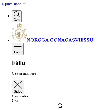
Njuike sisdollui
Oza
Fállu
Fállu
Oza ja navigere
Gidde
Oza sisdoalu
Oza