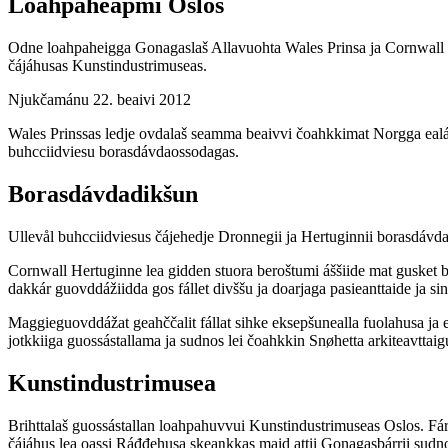
Loahpaheapmi Oslos
Odne loahpaheigga Gonagaslaš Allavuohta Wales Prinsa ja Cornwall H
čájáhusas Kunstindustrimuseas.
Njukčamánu 22. beaivi 2012
Wales Prinssas ledje ovdalaš seamma beaivvi čoahkkimat Norgga ealáh
buhcciidviesu borasdávdaossodagas.
Borasdávdadikšun
Ullevål buhcciidviesus čájehedje Dronnegii ja Hertuginnii borasdávdao
Cornwall Hertuginne lea gidden stuora beroštumi áššiide mat gusket 
dakkár guovddážiidda gos fállet divššu ja doarjaga pasieanttaide ja s
Maggieguovddážat geahččalit fállat sihke eksepšunealla fuolahusa j
jotkkiiga guossástallama ja sudnos lei čoahkkin Snøhetta arkiteavttai
Kunstindustrimusea
Brihttalaš guossástallan loahpahuvvui Kunstindustrimuseas Oslos. Fá
čájáhus lea oassi Ráđđehusa skeaŋkkas maid attii Gonagasbárrii sud