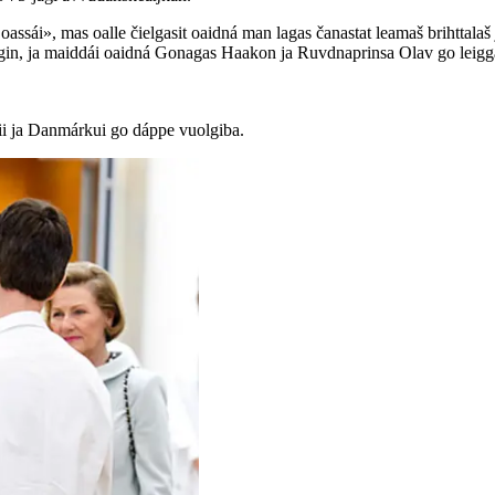
assái», mas oalle čielgasit oaidná man lagas čanastat leamaš brihttalaš
egin, ja maiddái oaidná Gonagas Haakon ja Ruvdnaprinsa Olav go leigg
ii ja Danmárkui go dáppe vuolgiba.