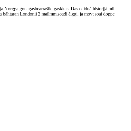
 ja Norgga gonagasbearrašiid gaskkas. Das oaidná historjjá mii
a báhtaran Londonii 2.mailmmisoađi áiggi, ja movt soai doppe