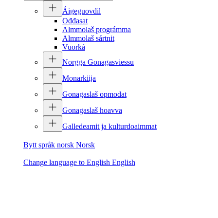
Áigeguovdil
Ođđasat
Almmolaš prográmma
Almmolaš sártnit
Vuorká
Norgga Gonagasviessu
Monarkiija
Gonagaslaš opmodat
Gonagaslaš hoavva
Galledeamit ja kulturdoaimmat
Bytt språk norsk
Norsk
Change language to English
English