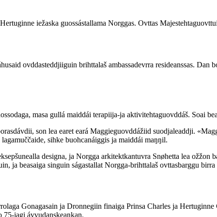
ertuginne iežaska guossástallama Norggas. Ovttas Majestehtaguovttuin
usaid ovddasteddjiiguin brihttalaš ambassadevrra resideanssas. Dan bo
ssodaga, masa gullá maiddái terapiija-ja aktivitehtaguovddáš. Soai bea
borasdávdii, son lea earet eará Maggieguovddážiid suodjaleaddji. «Mag
in lagamuččaide, sihke buohcanáiggis ja maiddái maŋŋil.
a eksepšunealla designa, ja Norgga arkitektkantuvra Snøhetta lea ožž
guin, ja beasaiga singuin ságastallat Norgga-brihttalaš ovttasbarggu bi
rrolaga Gonagasain ja Dronnegiin finaiga Prinsa Charles ja Hertuginn
no 75-jagi ávvudanskeaŋkan.