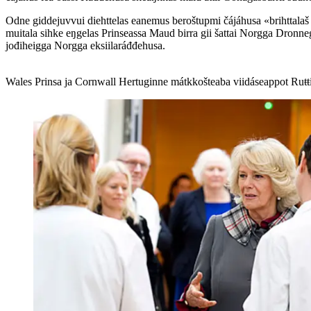
Odne giddejuvvui diehttelas eanemus beroštupmi čájáhusa «brihttalaš o
muitala sihke eŋgelas Prinseassa Maud birra gii šattai Norgga Dronn
jođiheigga Norgga eksiilaráđđehusa.
Wales Prinsa ja Cornwall Hertuginne mátkkošteaba viidáseappot Ruŧŧ