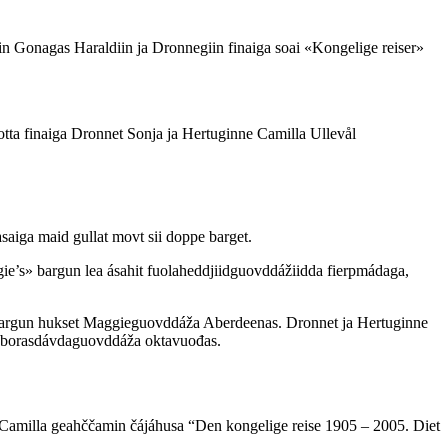
 Gonagas Haraldiin ja Dronnegiin finaiga soai «Kongelige reiser»
tta finaiga Dronnet Sonja ja Hertuginne Camilla Ullevål
saiga maid gullat movt sii doppe barget.
gie’s» bargun lea ásahit fuolaheddjiidguovddážiidda fierpmádaga,
on bargun hukset Maggieguovddáža Aberdeenas. Dronnet ja Hertuginne
rra borasdávdaguovddáža oktavuođas.
e Camilla geahččamin čájáhusa “Den kongelige reise 1905 – 2005. Diet