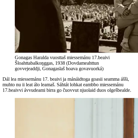
Gonagas Haralda vuosttaš miessemánu 17.beaivi
Šloahttabalkoŋggas, 1938 (Dovdameahttun
govvejeaddji, Gonagaslaš hoava govavuorká)
Dál lea miessemánu 17. beaivi ja mánáidtoga goasii seamma ášši,
muhto nu ii leat álo leamaš. Sáhtát lohkat eambbo miessemánu
17.beaivvi ávvudeami birra go čuovvut njuolaid duos olgešbealde.