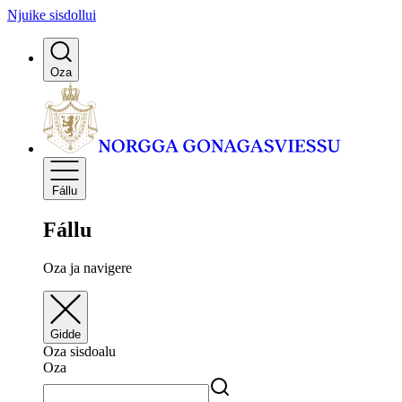
Njuike sisdollui
Oza
Fállu
Fállu
Oza ja navigere
Gidde
Oza sisdoalu
Oza