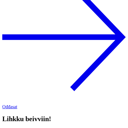
Ođđasat
Lihkku beivviin!