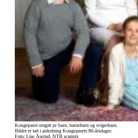
Kongeparet omgitt av barn, barnebarn og svigerbarn.
Bildet er tatt i anledning Kongeparets 80-årsdager.
Foto: Lise Åserud, NTB scanpix