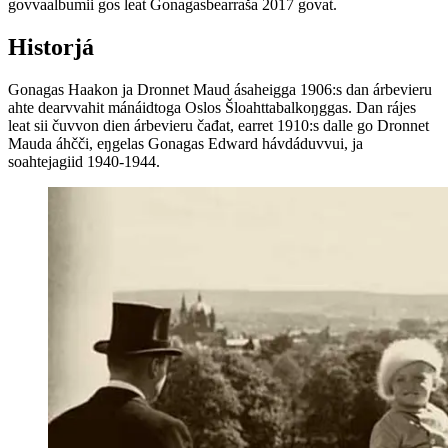
govvaalbumii gos leat Gonagasbearraša 2017 govat.
H
istorjá
Gonagas Haakon ja Dronnet Maud ásaheigga 1906:s dan árbevieru
ahte dearvvahit mánáidtoga Oslos Šloahttabalkoŋggas. Dan rájes
leat sii čuvvon dien árbevieru čađat, earret 1910:s dalle go Dronnet
Mauda áhčči, eŋgelas Gonagas Edward hávdáduvvui, ja
soahtejagiid 1940-1944.