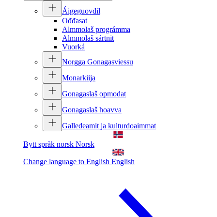
Áigeguovdil
Ođđasat
Almmolaš prográmma
Almmolaš sártnit
Vuorká
Norgga Gonagasviessu
Monarkiija
Gonagaslaš opmodat
Gonagaslaš hoavva
Galledeamit ja kulturdoaimmat
Bytt språk norsk
Norsk
Change language to English
English