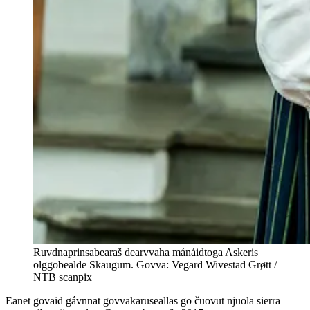
Ruvdnaprinsabearaš dearvvaha mánáidtoga Askeris
olggobealde Skaugum. Govva: Vegard Wivestad Grøtt /
NTB scanpix
Eanet govaid gávnnat govvakaruseallas go čuovut njuola sierra