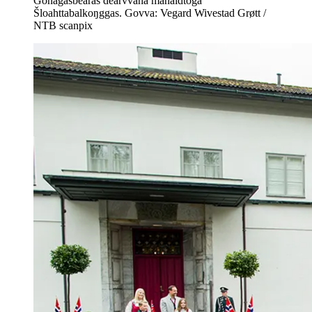
Gonagasbearaš dearvvaha mánáidtoga
Šloahttabalkoŋggas. Govva: Vegard Wivestad Grøtt /
NTB scanpix