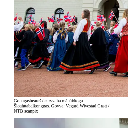
Gonagasbearaš dearvvaha mánáidtoga
Šloahttabalkoŋggas. Govva: Vegard Wivestad Grøtt /
NTB scanpix