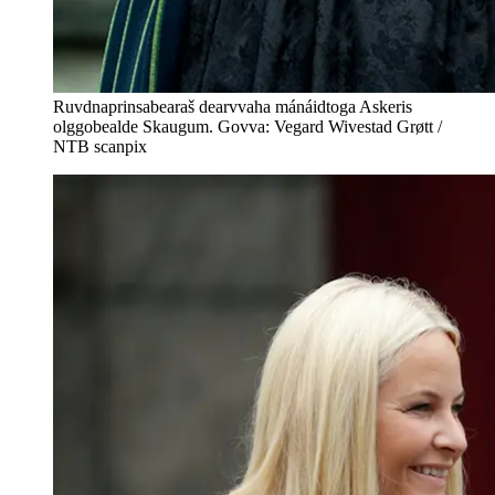
Ruvdnaprinsabearaš dearvvaha mánáidtoga Askeris
olggobealde Skaugum. Govva: Vegard Wivestad Grøtt /
NTB scanpix