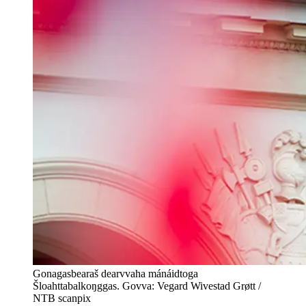
Gonagasbearaš dearvvaha mánáidtoga
Šloahttabalkoŋggas. Govva: Vegard Wivestad Grøtt /
NTB scanpix