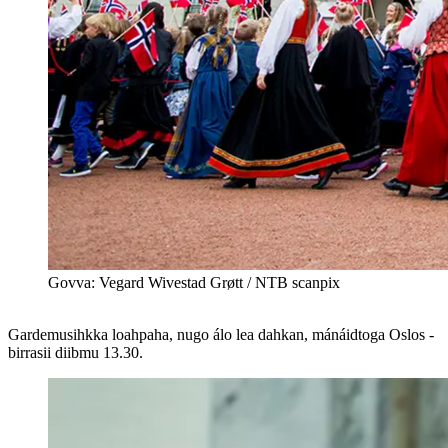
Govva: Vegard Wivestad Grøtt / NTB scanpix
Gardemusihkka loahpaha, nugo álo lea dahkan, mánáidtoga Oslos -
birrasii diibmu 13.30.