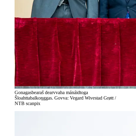
Gonagasbearaš dearvvaha mánáidtoga
Šloahttabalkoŋggas. Govva: Vegard Wivestad Grøtt /
NTB scanpix