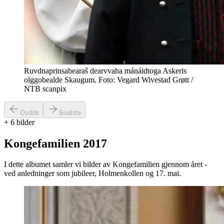
Ruvdnaprinsabearaš dearvvaha mánáidtoga Askeris
olggobealde Skaugum. Foto: Vegard Wivestad Grøtt /
NTB scanpix
Ovddit
Boahtte
+
6
bilder
Kongefamilien 2017
I dette albumet samler vi bilder av Kongefamilien gjennom året -
ved anledninger som jubileer, Holmenkollen og 17. mai.