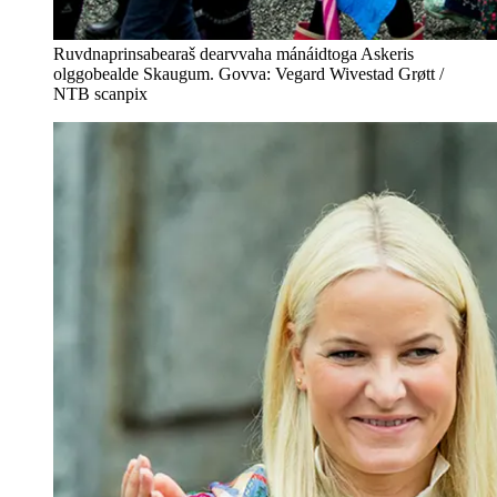
Ruvdnaprinsabearaš dearvvaha mánáidtoga Askeris
olggobealde Skaugum. Govva: Vegard Wivestad Grøtt /
NTB scanpix