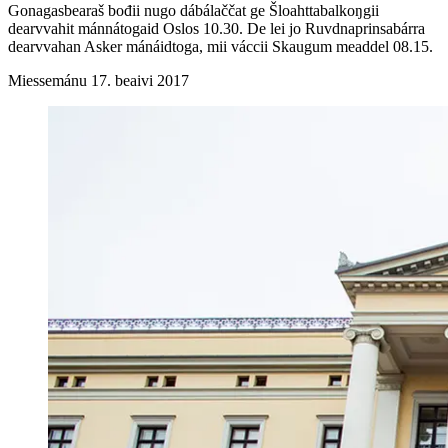
Gonagasbearaš bođii nugo dábálaččat ge Šloahttabalkoŋgii
dearvvahit mánnátogaid Oslos 10.30. De lei jo Ruvdnaprinsabárra
dearvvahan Asker mánáidtoga, mii váccii Skaugum meaddel 08.15.
Miessemánu 17. beaivi 2017