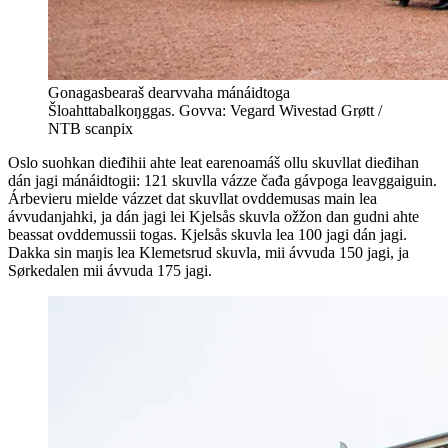
Gonagasbearaš dearvvaha mánáidtoga
Šloahttabalkoŋggas. Govva: Vegard Wivestad Grøtt /
NTB scanpix
Oslo suohkan dieđihii ahte leat earenoamáš ollu skuvllat dieđihan
dán jagi mánáidtogii: 121 skuvlla vázze čađa gávpoga leavggaiguin.
Árbevieru mielde vázzet dat skuvllat ovddemusas main lea
ávvudanjahki, ja dán jagi lei Kjelsås skuvla ožžon dan gudni ahte
beassat ovddemussii togas. Kjelsås skuvla lea 100 jagi dán jagi.
Dakka sin maŋis lea Klemetsrud skuvla, mii ávvuda 150 jagi, ja
Sørkedalen mii ávvuda 175 jagi.