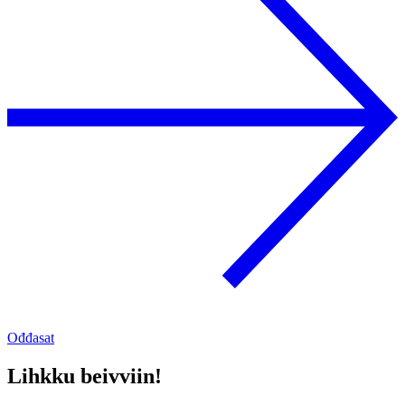
Ođđasat
Lihkku beivviin!