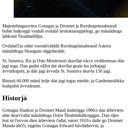
Majestehtaguovttos Gonagas ja Dronnet ja Ruvdnaprinsabearaš
bohte balkoŋgii veaháš ovdalaš bealoktanuppelogi, go mánáidtoga
lahkonii Šloahttašilljui.
Ovdalaččas odne vuostáiválddii Ruvdnaprinsabearaš Askera
mánáidtoga Skaugum olggobealde.
St. Sunniva, Ris ja Oslo Montessori skuvllat vácce ovddemusas dán
jagi toga. Dan gudni ožžot dat skuvllat geain lea jorbajagi
ávvudeapmi, ja dán jagi ávvuda St. Sunniva skuvla 150 jagi.
Birrasii 60.000 máná ledje dán jagi togas mielde, ja Gardemusihkka
loahpahii ávvudeami.
Historjá
Gonagas Haakon ja Dronnet Maud ásaheigga 1906:s dan árbevieru
ahte dearvvahit mánáidtoga Oslos Šloahttabálkoŋggas. Dan rájes
leat sii čuvvon dien árbevieru čađat, earret 1910:s dalle go Dronnet
Mauda áhčči, eŋgelas Gonagas Edward hávdáduvvui, ja