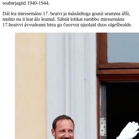
soahtejagiid 1940-1944.
Dál lea miessemánu 17. beaivi ja mánáidtoga goasii seamma ášši,
muhto nu ii leat álo leamaš. Sáhtát lohkat eambbo miessemánu
17.beaivvi ávvudeami birra go čuovvut njuolaid duos olgešbealde.