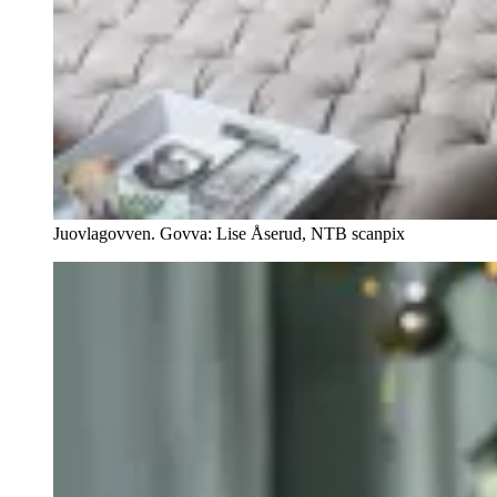
Juovlagovven. Govva: Lise Åserud, NTB scanpix