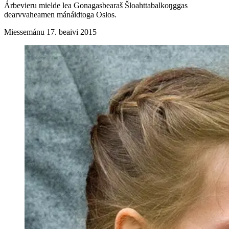
Árbevieru mielde lea Gonagasbearaš Šloahttabalkoŋggas
dearvvaheamen mánáidtoga Oslos.
Miessemánu 17. beaivi 2015