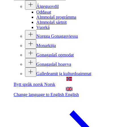
Áigeguovdil
Ođđasat
Almmolaš prográmma
Almmolaš sártnit
Vuorká
Norgga Gonagasviessu
Monarkiija
Gonagaslaš opmodat
Gonagaslaš hoavva
Galledeamit ja kulturdoaimmat
Bytt språk norsk
Norsk
Change language to English
English