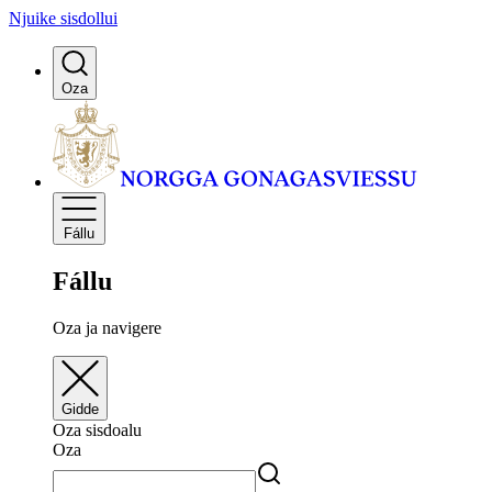
Njuike sisdollui
Oza
Fállu
Fállu
Oza ja navigere
Gidde
Oza sisdoalu
Oza