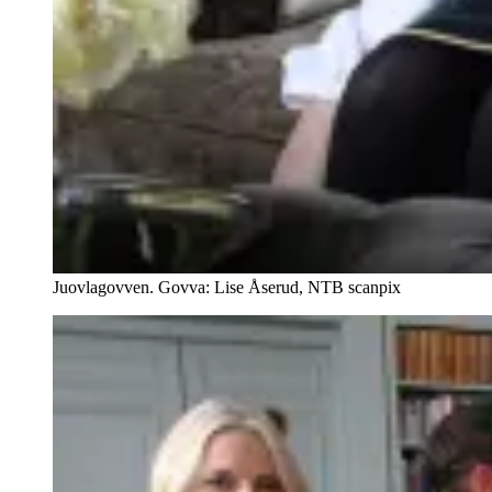
Juovlagovven. Govva: Lise Åserud, NTB scanpix