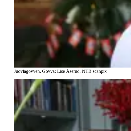
Juovlagovven. Govva: Lise Åserud, NTB scanpix