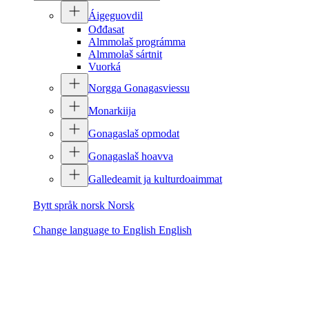
Áigeguovdil
Ođđasat
Almmolaš prográmma
Almmolaš sártnit
Vuorká
Norgga Gonagasviessu
Monarkiija
Gonagaslaš opmodat
Gonagaslaš hoavva
Galledeamit ja kulturdoaimmat
Bytt språk norsk
Norsk
Change language to English
English