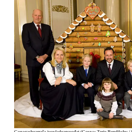
Gonagasbearraša juovladearvuođat (Govva: Terje Bendiksby / 