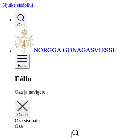
Njuike sisdollui
Oza
Fállu
Fállu
Oza ja navigere
Gidde
Oza sisdoalu
Oza