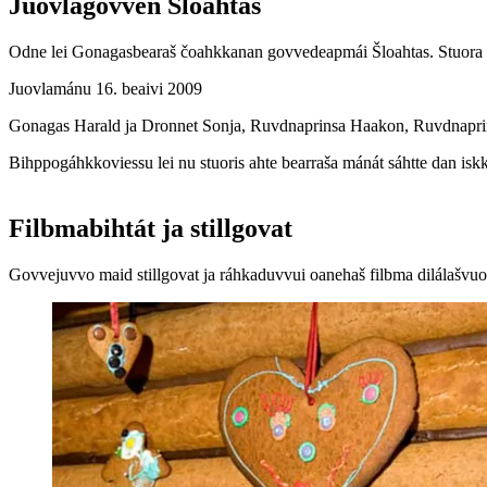
Juovlagovven Šloahtas
Odne lei Gonagasbearaš čoahkkanan govvedeapmái Šloahtas. Stuora bih
Juovlamánu 16. beaivi 2009
Gonagas Harald ja Dronnet Sonja, Ruvdnaprinsa Haakon, Ruvdnaprinse
Bihppogáhkkoviessu lei nu stuoris ahte bearraša mánát sáhtte dan isk
Filbmabihtát ja stillgovat
Govvejuvvo maid stillgovat ja ráhkaduvvui oanehaš filbma dilálašvuo