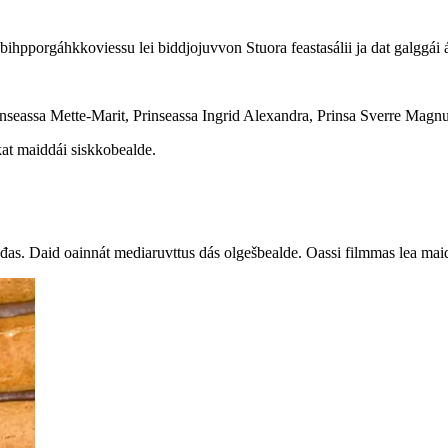
pporgáhkkoviessu lei biddjojuvvon Stuora feastasálii ja dat galggái á
assa Mette-Marit, Prinseassa Ingrid Alexandra, Prinsa Sverre Magnus
kat maiddái siskkobealde.
đas. Daid oainnát mediaruvttus dás olgešbealde. Oassi filmmas lea ma