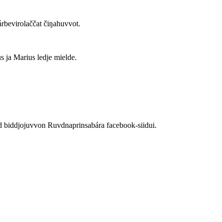
rbevirolaččat čiŋahuvvot.
 ja Marius ledje mielde.
id biddjojuvvon Ruvdnaprinsabára facebook-siidui.