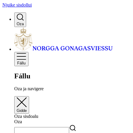
Njuike sisdollui
Oza
Fállu
Fállu
Oza ja navigere
Gidde
Oza sisdoalu
Oza