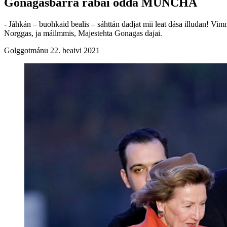
Gonagasbárra rabai ođđa MUNCHA
- Jáhkán – buohkaid bealis – sáhttán dadjat mii leat dása illudan! Vim
Norggas, ja máilmmis, Majestehta Gonagas dajai.
Golggotmánu 22. beaivi 2021