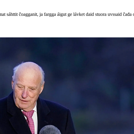
mat sáhttit čoagganit, ja fargga áigut ge lávket daid stuora uvssaid čađ