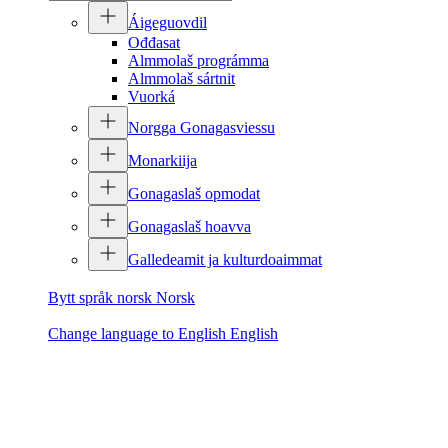
Áigeguovdil
Ođđasat
Almmolaš prográmma
Almmolaš sártnit
Vuorká
Norgga Gonagasviessu
Monarkiija
Gonagaslaš opmodat
Gonagaslaš hoavva
Galledeamit ja kulturdoaimmat
Bytt språk norsk
Norsk
Change language to English
English