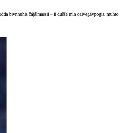
a ođđa bivnnuhis čájálmassii – ii dušše min oaivegávpogis, muhto