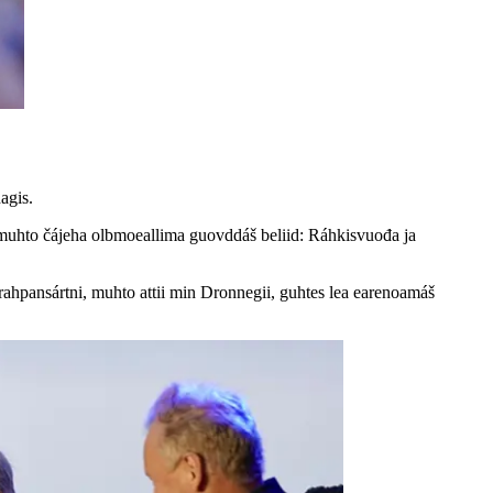
agis.
, muhto čájeha olbmoeallima guovddáš beliid: Ráhkisvuođa ja
ahpansártni, muhto attii min Dronnegii, guhtes lea earenoamáš