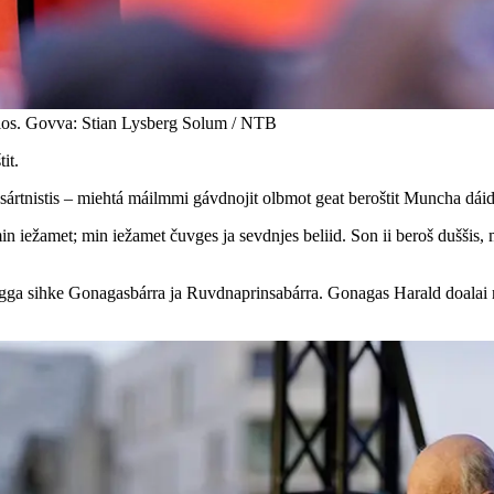
os. Govva: Stian Lysberg Solum / NTB
it.
rtnistis – miehtá máilmmi gávdnojit olbmot geat beroštit Muncha dáid
n iežamet; min iežamet čuvges ja sevdnjes beliid. Son ii beroš duššis
gga sihke Gonagasbárra ja Ruvdnaprinsabárra. Gonagas Harald doalai r