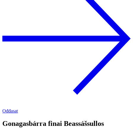
Ođđasat
Gonagasbárra finai Beassášsullos