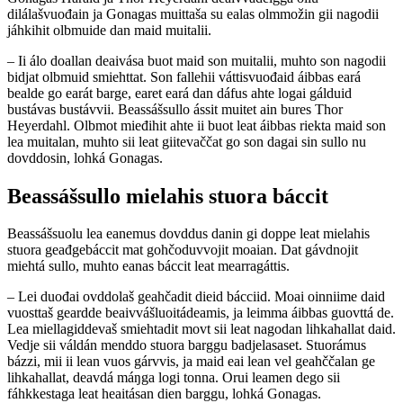
dilálašvuođain ja Gonagas muittaša su ealas olmmožin gii nagodii
jáhkihit olbmuide dan maid muitalii.
– Ii álo doallan deaivása buot maid son muitalii, muhto son nagodii
bidjat olbmuid smiehttat. Son fallehii váttisvuođaid áibbas eará
bealde go earát barge, earet eará dan dáfus ahte logai gálduid
bustávas bustávvii. Beassášsullo ássit muitet ain bures Thor
Heyerdahl. Olbmot mieđihit ahte ii buot leat áibbas riekta maid son
lea muitalan, muhto sii leat giitevaččat go son dagai sin sullo nu
dovddosin, lohká Gonagas.
Beassášsullo mielahis stuora báccit
Beassášsuolu lea eanemus dovddus danin gi doppe leat mielahis
stuora geađgebáccit mat gohčoduvvojit moaian. Dat gávdnojit
miehtá sullo, muhto eanas báccit leat mearragáttis.
– Lei duođai ovddolaš geahčadit dieid bácciid. Moai oinniime daid
vuosttaš geardde beaivvášluoitádeamis, ja leimma áibbas guovttá de.
Lea miellagiddevaš smiehtadit movt sii leat nagodan lihkahallat daid.
Vedje sii váldán menddo stuora barggu badjelasaset. Stuorámus
bázzi, mii ii lean vuos gárvvis, ja maid eai lean vel geahččalan ge
lihkahallat, deavdá máŋga logi tonna. Orui leamen dego sii
fáhkkestaga leat heaitásan dien barggu, lohká Gonagas.