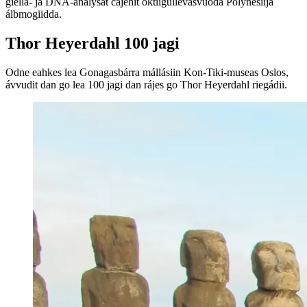
giella- ja DNA-analysat čájehit oktiigullevašvuođa Polynesiija
álbmogiidda.
Thor Heyerdahl 100 jagi
Odne eahkes lea Gonagasbárra mállásiin Kon-Tiki-museas Oslos,
ávvudit dan go lea 100 jagi dan rájes go Thor Heyerdahl riegádii.