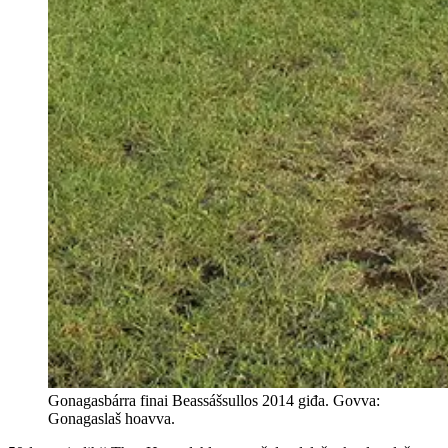
Gonagasbárra finai Beassášsullos 2014 giđa. Govva:
Gonagaslaš hoavva.