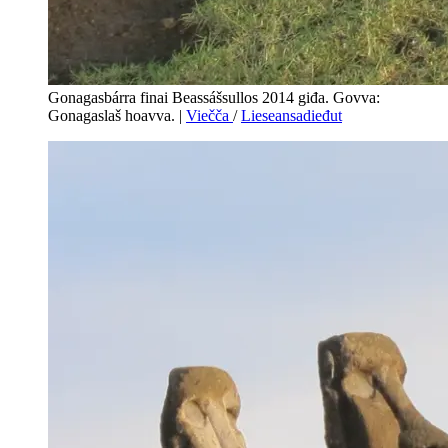
Gonagasbárra finai Beassášsullos 2014 giđa. Govva:
Gonagaslaš hoavva.
|
Viečča
/
Lieseansadieđut