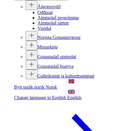
Áigeguovdil
Ođđasat
Almmolaš prográmma
Almmolaš sártnit
Vuorká
Norgga Gonagasviessu
Monarkiija
Gonagaslaš opmodat
Gonagaslaš hoavva
Galledeamit ja kulturdoaimmat
Bytt språk norsk
Norsk
Change language to English
English