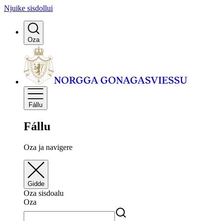
Njuike sisdollui
Oza
Fállu
Fállu
Oza ja navigere
Gidde
Oza sisdoalu
Oza