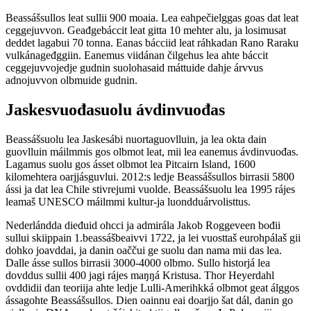
Beassášsullos leat sullii 900 moaia. Lea eahpečielggas goas dat leat
ceggejuvvon. Geađgebáccit leat gitta 10 mehter alu, ja losimusat
deddet lagabui 70 tonna. Eanas bácciid leat ráhkadan Rano Raraku
vulkánageđggiin. Eanemus viidánan čilgehus lea ahte báccit
ceggejuvvojedje gudnin suolohasaid máttuide dahje árvvus
adnojuvvon olbmuide gudnin.
Jaskesvuođasuolu ávdinvuođas
Beassášsuolu lea Jaskesábi nuortaguovlluin, ja lea okta dain
guovlluin máilmmis gos olbmot leat, mii lea eanemus ávdinvuođas.
Lagamus suolu gos ásset olbmot lea Pitcairn Island, 1600
kilomehtera oarjjásguvlui. 2012:s ledje Beassášsullos birrasii 5800
ássi ja dat lea Chile stivrejumi vuolde. Beassášsuolu lea 1995 rájes
leamaš UNESCO máilmmi kultur-ja luondduárvolisttus.
Nederlándda dieđuid ohcci ja admirála Jakob Roggeveen bođii
sullui skiippain 1.beassášbeaivvi 1722, ja lei vuosttaš eurohpálaš gii
dohko joavddai, ja danin oaččui ge suolu dan nama mii das lea.
Dalle ásse sullos birrasii 3000-4000 olbmo. Sullo historjá lea
dovddus sullii 400 jagi rájes maŋŋá Kristusa. Thor Heyerdahl
ovddidii dan teoriija ahte ledje Lulli-Amerihkká olbmot geat álggos
ássagohte Beassášsullos. Dien oainnu eai doarjjo šat dál, danin go