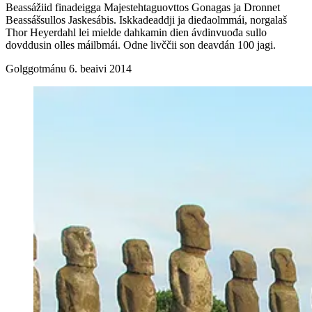
Beassážiid finadeigga Majestehtaguovttos Gonagas ja Dronnet
Beassášsullos Jaskesábis. Iskkadeaddji ja dieđaolmmái, norgalaš
Thor Heyerdahl lei mielde dahkamin dien ávdinvuođa sullo
dovddusin olles máilbmái. Odne livččii son deavdán 100 jagi.
Golggotmánu 6. beaivi 2014