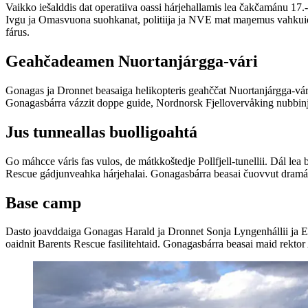
Vaikko iešalddis dat operatiiva oassi hárjehallamis lea čakčamánu 1
Ivgu ja Omasvuona suohkanat, politiija ja NVE mat maŋemus vahkuid lea
fárus.
Geahčadeamen Nuortanjárgga-vári
Gonagas ja Dronnet beasaiga helikopteris geahččat Nuortanjárgga-vár
Gonagasbárra vázzit doppe guide, Nordnorsk Fjellovervåking nubbinj
Jus tunneallas buolligoahtá
Go máhcce váris fas vulos, de mátkkoštedje Pollfjell-tunellii. Dál lea bu
Rescue gádjunveahka hárjehalai. Gonagasbárra beasai čuovvut dramá
Base camp
Dasto joavddaiga Gonagas Harald ja Dronnet Sonja Lyngenhállii ja E
oaidnit Barents Rescue fasilitehtaid. Gonagasbárra beasai maid rektor 