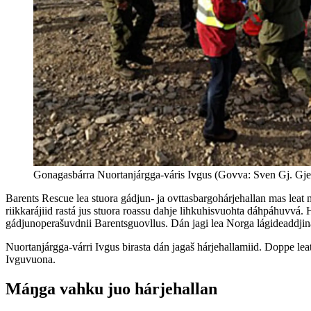
Gonagasbárra Nuortanjárgga-váris Ivgus (Govva: Sven Gj. Gje
Barents Rescue lea stuora gádjun- ja ovttasbargohárjehallan mas leat 
riikkarájiid rastá jus stuora roassu dahje lihkuhisvuohta dáhpáhuvvá. 
gádjunoperašuvdnii Barentsguovllus. Dán jagi lea Norga lágideaddji
Nuortanjárgga-várri Ivgus birasta dán jagaš hárjehallamiid. Doppe lea
Ivguvuona.
Máŋga vahku juo hárjehallan