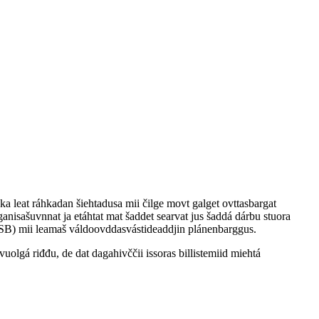
ka leat ráhkadan šiehtadusa mii čilge movt galget ovttasbargat
ganisašuvnnat ja etáhtat mat šaddet searvat jus šaddá dárbu stuora
DSB) mii leamaš váldoovddasvástideaddjin plánenbarggus.
uolgá riđđu, de dat dagahivččii issoras billistemiid miehtá