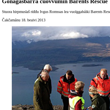
Gonagasbárra čuovvumin Barents Rescue
Stuora hirpmuslaš riđđu Ivgus Romssas lea vuolggabáiki Barents Res
Čakčamánu 18. beaivi 2013