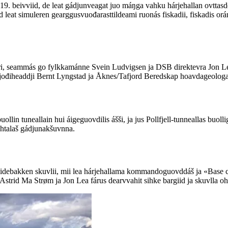
7.-19. beivviid, de leat gádjunveagat juo máŋga vahku hárjehallan ov
t simuleren gearggusvuođarasttildeami ruonás fiskadii, fiskadis oránši
i, seammás go fylkkamánne Svein Ludvigsen ja DSB direktevra Jon Lea 
ođiheaddji Bernt Lyngstad ja Åknes/Tafjord Beredskap hoavdageologa 
ollin tuneallain hui áigeguovdilis ášši, ja jus Pollfjell-tunneallas buolli
htalaš gádjunakšuvnna.
idebakken skuvlii, mii lea hárjehallama kommandoguovddáš ja «Base c
Astrid Ma Strøm ja Jon Lea fárus dearvvahit sihke bargiid ja skuvlla oh