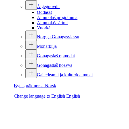
Áigeguovdil
Ođđasat
Almmolaš prográmma
Almmolaš sártnit
Vuorká
Norgga Gonagasviessu
Monarkiija
Gonagaslaš opmodat
Gonagaslaš hoavva
Galledeamit ja kulturdoaimmat
Bytt språk norsk
Norsk
Change language to English
English