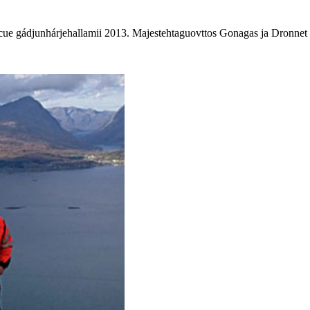
cue gádjunhárjehallamii 2013. Majestehtaguovttos Gonagas ja Dronnet 