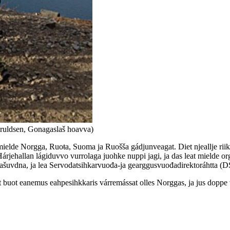
ruldsen, Gonagaslaš hoavva)
mielde Norgga, Ruoŧa, Suoma ja Ruošša gádjunveagat. Diet njeallje riik
Hárjehallan lágiduvvo vurrolaga juohke nuppi jagi, ja das leat mielde or
našuvdna, ja lea Servodatsihkarvuođa-ja gearggusvuođadirektoráhtta (
t buot eanemus eahpesihkkaris várremássat olles Norggas, ja jus doppe v