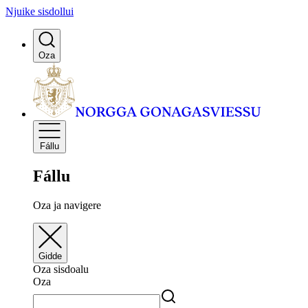
Njuike sisdollui
Oza
Fállu
Fállu
Oza ja navigere
Gidde
Oza sisdoalu
Oza