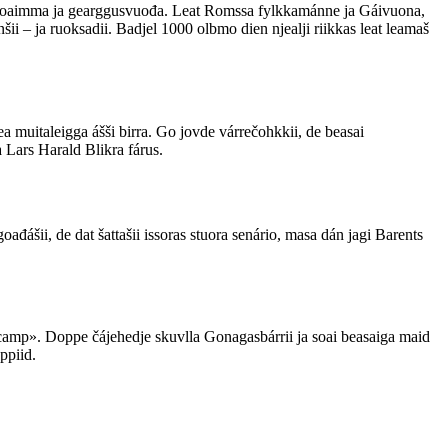
ttasdoaimma ja gearggusvuođa. Leat Romssa fylkkamánne ja Gáivuona,
i – ja ruoksadii. Badjel 1000 olbmo dien njealji riikkas leat leamaš
muitaleigga ášši birra. Go jovde várrečohkkii, de beasai
Lars Harald Blikra fárus.
goađášii, de dat šattašii issoras stuora senário, masa dán jagi Barents
amp». Doppe čájehedje skuvlla Gonagasbárrii ja soai beasaiga maid
ppiid.