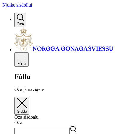
Njuike sisdollui
Oza
Fállu
Fállu
Oza ja navigere
Gidde
Oza sisdoalu
Oza