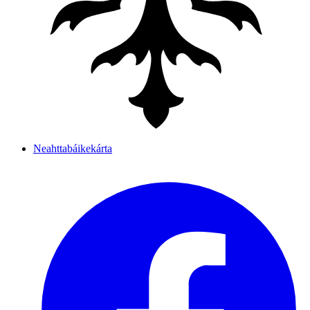
Neahttabáikekárta