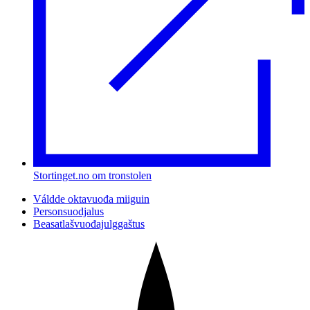
Stortinget.no om tronstolen
Váldde oktavuođa miiguin
Personsuodjalus
Beasatlašvuođajulggaštus