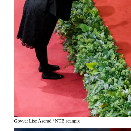
Govva: Lise Åserud / NTB scanpix