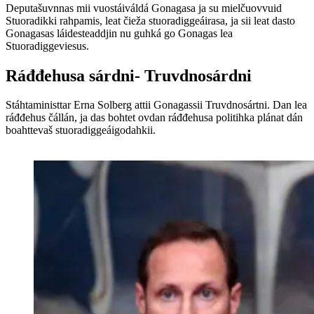
Deputašuvnnas mii vuostáiváldá Gonagasa ja su mielčuovvuid
Stuoradikki rahpamis, leat čieža stuoradiggeáirasa, ja sii leat dasto
Gonagasas láidesteaddjin nu guhká go Gonagas lea
Stuoradiggeviesus.
Ráđđehusa sárdni- Truvdnosárdni
Stáhtaministtar Erna Solberg attii Gonagassii Truvdnosártni. Dan lea
ráđđehus čállán, ja das bohtet ovdan ráđđehusa politihka plánat dán
boahttevaš stuoradiggeáigodahkii.