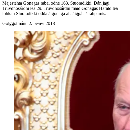
Majestehta Gonagas rabai odne 163. Stuoradikki. Dán jagi
Truvdnosárdni lea 29. Truvdnosárdni maid Gonagas Harald lea
lohkan Stuoradikki ođđa áigodaga allaáiggálaš rahpamis.
Golggotmánu 2. beaivi 2018