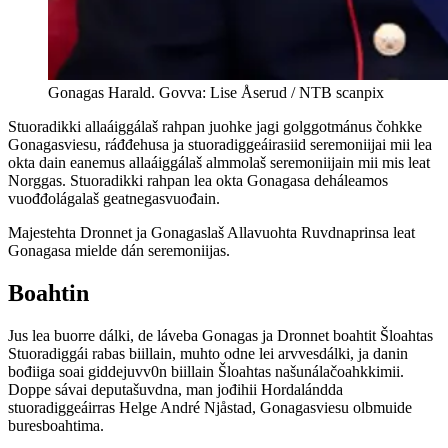
Gonagas Harald. Govva: Lise Åserud / NTB scanpix
Stuoradikki allaáiggálaš rahpan juohke jagi golggotmánus čohkke
Gonagasviesu, ráđđehusa ja stuoradiggeáirasiid seremoniijai mii lea
okta dain eanemus allaáiggálaš almmolaš seremoniijain mii mis leat
Norggas. Stuoradikki rahpan lea okta Gonagasa deháleamos
vuođđolágalaš geatnegasvuođain.
Majestehta Dronnet ja Gonagaslaš Allavuohta Ruvdnaprinsa leat
Gonagasa mielde dán seremoniijas.
Boahtin
Jus lea buorre dálki, de láveba Gonagas ja Dronnet boahtit Šloahtas
Stuoradiggái rabas biillain, muhto odne lei arvvesdálki, ja danin
bođiiga soai giddejuvv0n biillain Šloahtas našunálačoahkkimii.
Doppe sávai deputašuvdna, man jođihii Hordalándda
stuoradiggeáirras Helge André Njåstad, Gonagasviesu olbmuide
buresboahtima.