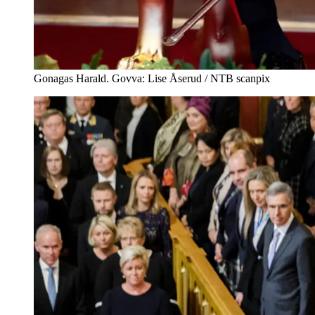
Gonagas Harald. Govva: Lise Åserud / NTB scanpix