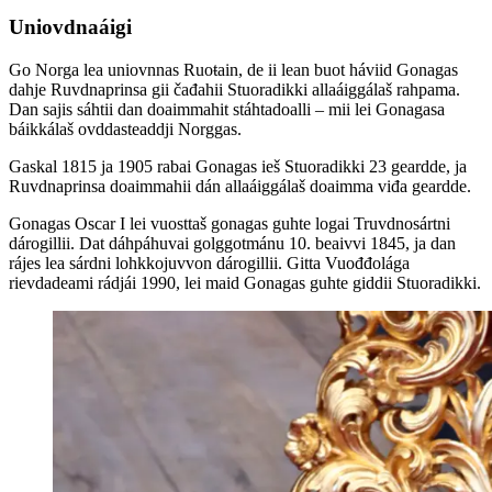
Uniovdnaáigi
Go Norga lea uniovnnas Ruoŧain, de ii lean buot háviid Gonagas
dahje Ruvdnaprinsa gii čađahii Stuoradikki allaáiggálaš rahpama.
Dan sajis sáhtii dan doaimmahit stáhtadoalli – mii lei Gonagasa
báikkálaš ovddasteaddji Norggas.
Gaskal 1815 ja 1905 rabai Gonagas ieš Stuoradikki 23 geardde, ja
Ruvdnaprinsa doaimmahii dán allaáiggálaš doaimma viđa geardde.
Gonagas Oscar I lei vuosttaš gonagas guhte logai Truvdnosártni
dárogillii. Dat dáhpáhuvai golggotmánu 10. beaivvi 1845, ja dan
rájes lea sárdni lohkkojuvvon dárogillii. Gitta Vuođđolága
rievdadeami rádjái 1990, lei maid Gonagas guhte giddii Stuoradikki.