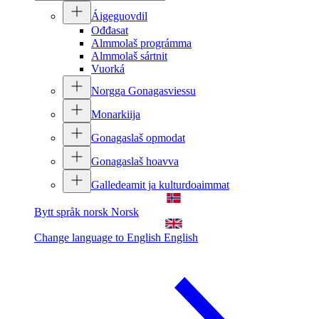
Áigeguovdil
Ođđasat
Almmolaš prográmma
Almmolaš sártnit
Vuorká
Norgga Gonagasviessu
Monarkiija
Gonagaslaš opmodat
Gonagaslaš hoavva
Galledeamit ja kulturdoaimmat
Bytt språk norsk
Norsk
Change language to English
English