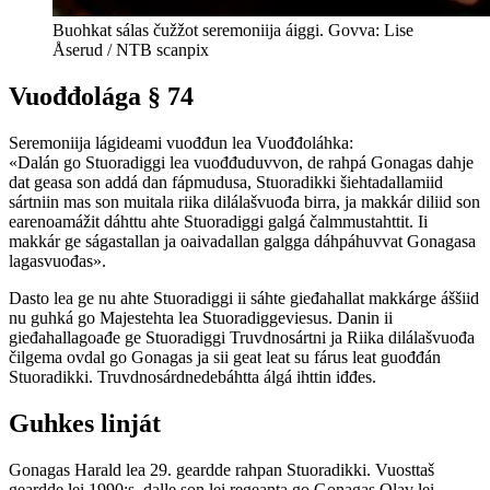
Buohkat sálas čužžot seremoniija áiggi. Govva: Lise
Åserud / NTB scanpix
Vuođđolága § 74
Seremoniija lágideami vuođđun lea Vuođđoláhka:
«Dalán go Stuoradiggi lea vuođđuduvvon, de rahpá Gonagas dahje
dat geasa son addá dan fápmudusa, Stuoradikki šiehtadallamiid
sártniin mas son muitala riika dilálašvuođa birra, ja makkár diliid son
earenoamážit dáhttu ahte Stuoradiggi galgá čalmmustahttit. Ii
makkár ge ságastallan ja oaivadallan galgga dáhpáhuvvat Gonagasa
lagasvuođas».
Dasto lea ge nu ahte Stuoradiggi ii sáhte gieđahallat makkárge áššiid
nu guhká go Majestehta lea Stuoradiggeviesus. Danin ii
gieđahallagoađe ge Stuoradiggi Truvdnosártni ja Riika dilálašvuođa
čilgema ovdal go Gonagas ja sii geat leat su fárus leat guođđán
Stuoradikki. Truvdnosárdnedebáhtta álgá ihttin iđđes.
Guhkes linját
Gonagas Harald lea 29. geardde rahpan Stuoradikki. Vuosttaš
geardde lei 1990:s, dalle son lei regeanta go Gonagas Olav lei