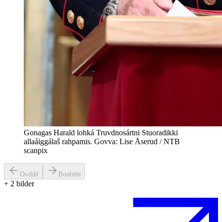
Gonagas Harald lohká Truvdnosártni Stuoradikki
allaáiggálaš rahpamis. Govva: Lise Åserud / NTB
scanpix
Ovddit
Boahtte
+
2
bilder