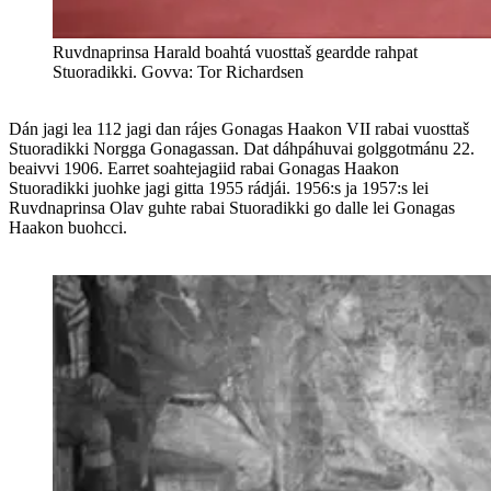
Ruvdnaprinsa Harald boahtá vuosttaš geardde rahpat
Stuoradikki. Govva: Tor Richardsen
Dán jagi lea 112 jagi dan rájes Gonagas Haakon VII rabai vuosttaš
Stuoradikki Norgga Gonagassan. Dat dáhpáhuvai golggotmánu 22.
beaivvi 1906. Earret soahtejagiid rabai Gonagas Haakon
Stuoradikki juohke jagi gitta 1955 rádjái. 1956:s ja 1957:s lei
Ruvdnaprinsa Olav guhte rabai Stuoradikki go dalle lei Gonagas
Haakon buohcci.