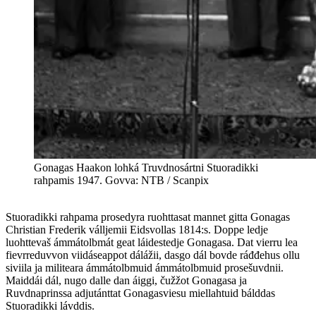
Gonagas Haakon lohká Truvdnosártni Stuoradikki
rahpamis 1947. Govva: NTB / Scanpix
Stuoradikki rahpama prosedyra ruohttasat mannet gitta Gonagas
Christian Frederik válljemii Eidsvollas 1814:s. Doppe ledje
luohttevaš ámmátolbmát geat láidestedje Gonagasa. Dat vierru lea
fievrreduvvon viidáseappot dálážii, dasgo dál bovde ráđđehus ollu
siviila ja militeara ámmátolbmuid ámmátolbmuid prosešuvdnii.
Maiddái dál, nugo dalle dan áiggi, čužžot Gonagasa ja
Ruvdnaprinssa adjutánttat Gonagasviesu miellahtuid bálddas
Stuoradikki lávddis.