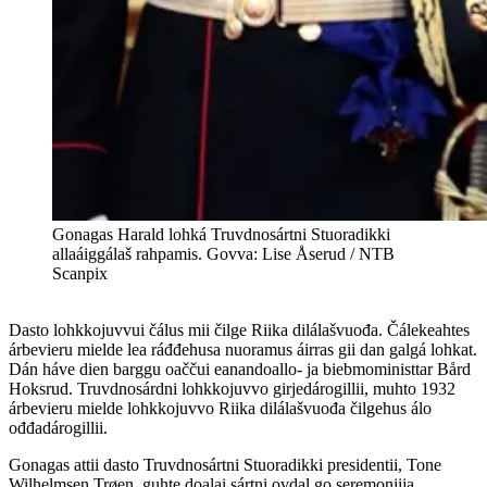
Gonagas Harald lohká Truvdnosártni Stuoradikki
allaáiggálaš rahpamis. Govva: Lise Åserud / NTB
Scanpix
Dasto lohkkojuvvui čálus mii čilge Riika dilálašvuođa. Čálekeahtes
árbevieru mielde lea ráđđehusa nuoramus áirras gii dan galgá lohkat.
Dán háve dien barggu oaččui eanandoallo- ja biebmoministtar Bård
Hoksrud. Truvdnosárdni lohkkojuvvo girjedárogillii, muhto 1932
árbevieru mielde lohkkojuvvo Riika dilálašvuođa čilgehus álo
ođđadárogillii.
Gonagas attii dasto Truvdnosártni Stuoradikki presidentii, Tone
Wilhelmsen Trøen, guhte doalai sártni ovdal go seremoniija