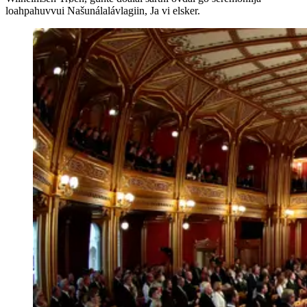
loahpahuvvui Našunálalávlagiin, Ja vi elsker.