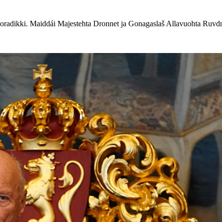
oradikki. Maiddái Majestehta Dronnet ja Gonagaslaš Allavuohta Ruvdnap