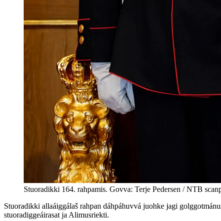
Stuoradikki 164. rahpamis. Govva: Terje Pedersen / NTB scan
Stuoradikki allaáiggálaš rahpan dáhpáhuvvá juohke jagi golggotmánus
stuoradiggeáirasat ja Alimusriekti.