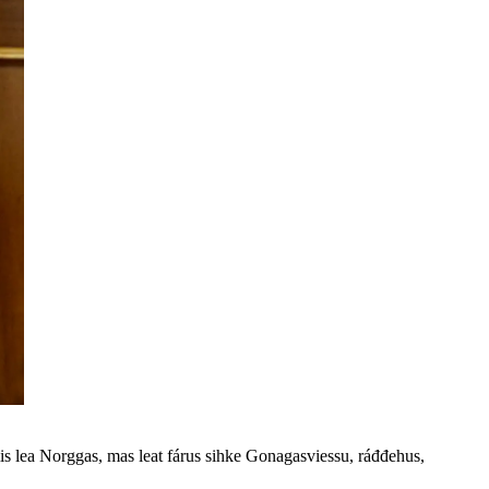
is lea Norggas, mas leat fárus sihke Gonagasviessu, ráđđehus,