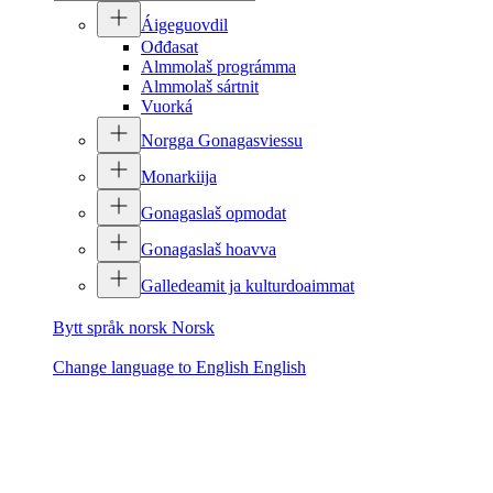
Áigeguovdil
Ođđasat
Almmolaš prográmma
Almmolaš sártnit
Vuorká
Norgga Gonagasviessu
Monarkiija
Gonagaslaš opmodat
Gonagaslaš hoavva
Galledeamit ja kulturdoaimmat
Bytt språk norsk
Norsk
Change language to English
English