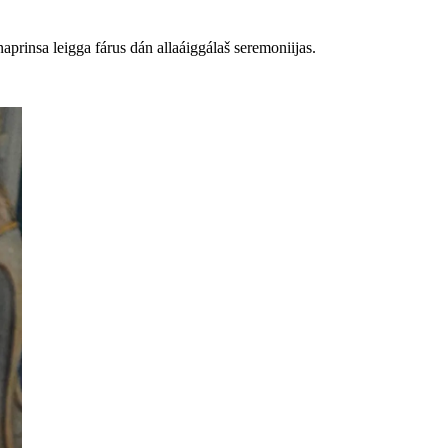
rinsa leigga fárus dán allaáiggálaš seremoniijas.