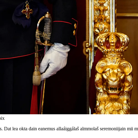
pix
. Dat lea okta dain eanemus allaáiggálaš almmolaš seremoniijain mii m