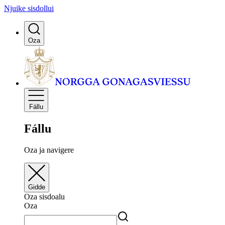
Njuike sisdollui
Oza
Fállu
Fállu
Oza ja navigere
Gidde
Oza sisdoalu
Oza