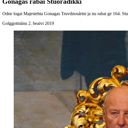
Gonagas rabai Stuoradikki
Odne logai Majestehta Gonagas Truvdnosártni ja nu rabai ge 164. Stu
Golggotmánu 2. beaivi 2019