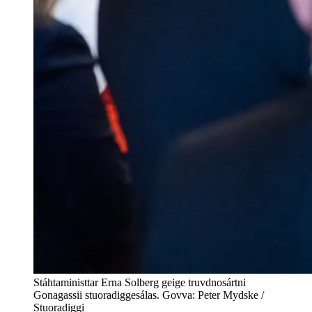
Stáhtaministtar Erna Solberg geige truvdnosártni
Gonagassii stuoradiggesálas. Govva: Peter Mydske /
Stuoradiggi