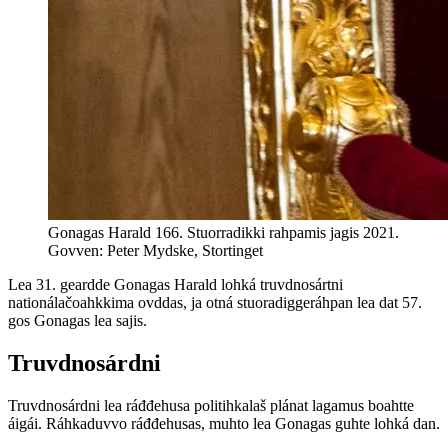
Gonagas Harald 166. Stuorradikki rahpamis jagis 2021.
Govven: Peter Mydske, Stortinget
Lea 31. geardde Gonagas Harald lohká truvdnosártni
nationálačoahkkima ovddas, ja otná stuoradiggeráhpan lea dat 57.
gos Gonagas lea sajis.
Truvdnosárdni
Truvdnosárdni lea ráđđehusa politihkalaš plánat lagamus boahtte
áigái. Ráhkaduvvo ráđđehusas, muhto lea Gonagas guhte lohká dan.