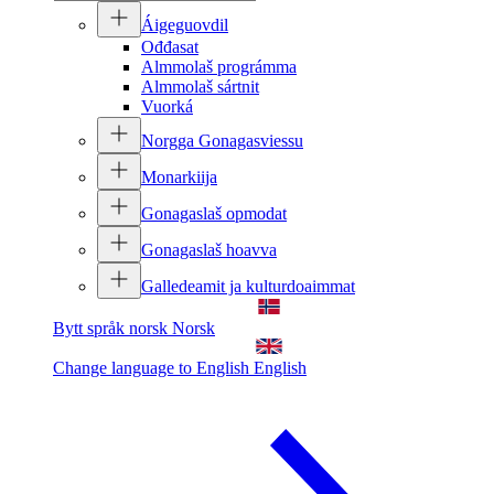
Áigeguovdil
Ođđasat
Almmolaš prográmma
Almmolaš sártnit
Vuorká
Norgga Gonagasviessu
Monarkiija
Gonagaslaš opmodat
Gonagaslaš hoavva
Galledeamit ja kulturdoaimmat
Bytt språk norsk
Norsk
Change language to English
English