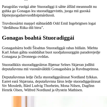
Paragráfas vuolgá ahte Stuoradiggi ii sáhte áššiid meannudit nu
guhka go Gonagas lea stuoradiggevisttis, juoga mii guoská
fápmojuogadanvuođđoipmárdussii.
Truvdnosártni maŋŋel stáhtaráđđi Odd Emil Ingebrigtsen logai
“dieđáhusa Riika dili birra”.
Gonagas boahtá Stuoradiggái
Gonagasbárra bođii Šloahtas Stuoradiggái rabas biillain. Miehta
Karl Johan gáhta soalddáhat buot suodjalussurggiin paraderejedje
Gonagasa ja Dronnega ovddas.
Stuoradikkis stuoradiggeáirras Bjørnar Selnes Skjæran jođihii
deputašuvnna mii vuostáiválddii Gonagasbára ja Ruvdnaprinssa.
Deputašuvnnas ledje čieža stuoradiggeáirasat Nordland fylkkas.
Earret eará Skjærana, deputašuvnna fárus ledje stuoradiggeáirasat
Siv Mossleth, Bård Ludvig Thorheim, Mona Nilsen, Dagfinn
Henrik Olsen, Wilfred Nordlund ja Øystein Mathisen.