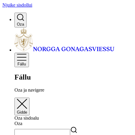
Njuike sisdollui
Oza
Fállu
Fállu
Oza ja navigere
Gidde
Oza sisdoalu
Oza