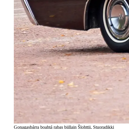
Gonagasbárra boahtá rabas biillain Šlohttii, Stuoradikki