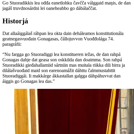
Go Stuoradikkis lea ođđa eanetlohku čavčča válggaid maŋis, de dan
jagáš truvdnosárdni lei oaneheabbo go dábálaččat.
Historjá
Dat allaáiggálaš ráhpan lea okta dain deháleamos konstitutionála
geatnegasvuođain Gonagasas, čállojuvvon Vuođđolága 74.
paragráfii:
“Nu fargga go Stuoradiggi lea konstitueren iežas, de dan rahpá
Gonagas dahje dat geasa son oskkilda dan doaimma. Son rahpá
Stuoradikki gieđahallamiid sártniin mas muitala riikka dili birra ja
dilálašvuođaid maid son earenoamážit dáhttu čalmmustahttit
Stuoradiggái. Ii makkárge ákkastallan galgga dáhpáhuvvat dan
áiggis go Gonagas lea das.”