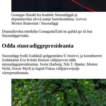
Gonagas Harald lea boahtán Stuoradiggái ja
deputašuvdna sávvá sutnje buresboahtima. Govva:
Morten Brakestad / Stuoradiggi
Deputašuvdna mieđušta Gonagaslaččaid nu guhká go sii leat
Stuoradiggevisttis.
Ođđa stuoradiggepresideanta
Stuoradiggi bođii čoahkkái golggotmánu 9. beaivvi, ja konstitueren
čoahkkimis Eva Kristin Hansen válljejuvvui ođđa
stuoradiggepresideantan. Svein Harberg, Nils T. Bjørke, Morten
Wold, Sverre Myrli ja Ingrid Fiskaa válljejuvvojedje
várrepresideantan.