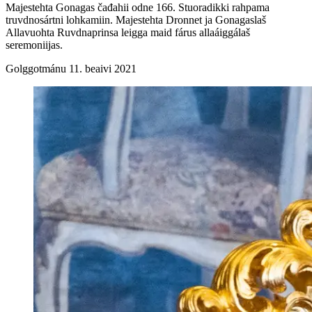
Majestehta Gonagas čađahii odne 166. Stuoradikki rahpama
truvdnosártni lohkamiin. Majestehta Dronnet ja Gonagaslaš
Allavuohta Ruvdnaprinsa leigga maid fárus allaáiggálaš
seremoniijas.
Golggotmánu 11. beaivi 2021