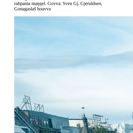
rahpama maŋŋel. Govva: Sven Gj. Gjeruldsen,
Gonagaslaš hoavva