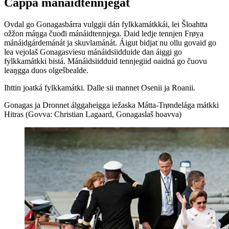
Čáppa mánáidtennjegat
Ovdal go Gonagasbárra vulggii dán fylkkamátkkái, lei Šloahtta
ožžon máŋga čuođi mánáidtennjega. Daid ledje tennjen Frøya
mánáidgárdemánát ja skuvlamánát. Áigut bidjat nu ollu govaid go
lea vejolaš Gonagasviesu mánáidsiidduide dan áiggi go
fylkkamátkki bistá. Mánáidsiidduid tennjegiid oaidná go čuovu
leaŋgga duos olgešbealde.
Ihttin joatká fylkkamátki. Dalle sii mannet Osenii ja Roanii.
Gonagas ja Dronnet álggaheigga iežaska Mátta-Trøndelága mátkki
Hitras (Govva: Christian Lagaard, Gonagaslaš hoavva)