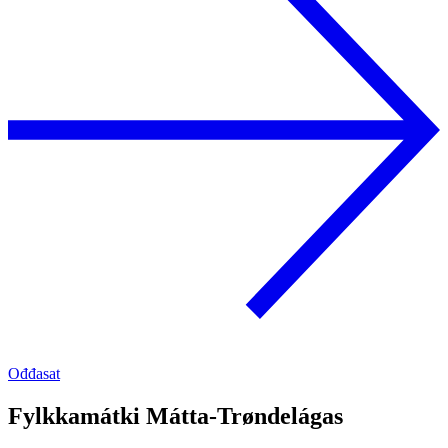
Ođđasat
Fylkkamátki Mátta-Trøndelágas