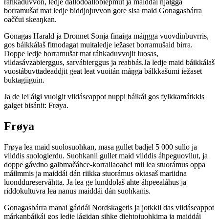
ráhkaduvvon, ledje dállodoallobiepmut ja maiddái njálgga
borramušat mat ledje biddjojuvvon gore sisa maid Gonagasbárra
oaččui skeaŋkan.
Gonagas Harald ja Dronnet Sonja finaiga máŋgga vuovdinbuvrris,
gos báikkálaš fitnodagat muitaledje iežaset borramušaid birra.
Doppe ledje borramušat mat ráhkaduvvojit luosas,
vildasávzabierggus, sarvábierggus ja reabbás.Ja ledje maid báikkálaš
vuostábuvttadeaddjit geat leat vuoitán máŋga bálkkašumi iežaset
buktagiiguin.
Ja de lei áigi vuolgit viidáseappot nuppi báikái gos fylkkamátkkis
galget bisánit: Frøya.
Frøya
Frøya lea maid suolosuohkan, masa gullet badjel 5 000 sullo ja
viiddis suologierdu. Suohkanii gullet maid viiddis áhpeguovllut, ja
doppe gávdno galbmačáhce-korrallaoahci mii lea stuorámus oppa
máilmmis ja maiddái dán riikka stuorámus oktasaš mariidna
luonddureserváhtta. Ja lea ge lunddolaš ahte áhpeealáhus ja
riddokultuvra lea nanus maiddái dán suohkanis.
Gonagasbárra manai gáddái Nordskagetis ja jotkkii das viidáseappot
márkanbáikái gos ledje lágidan sihke diehtojuohkima ja maiddái