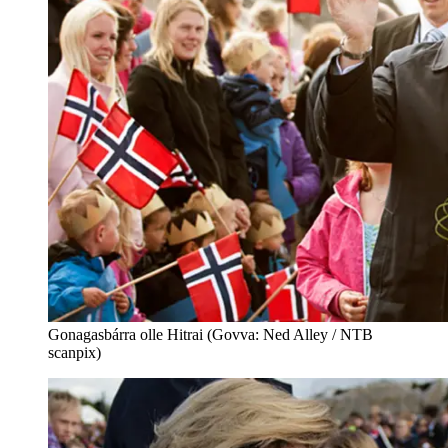
Gonagasbárra olle Hitrai (Govva: Ned Alley / NTB
scanpix)