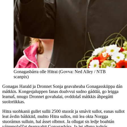
Gonagasbárra olle Hitrai (Govva: Ned Alley / NTB
scanpix)
Gonagas Harald ja Dronnet Sonja geavaheaba Gonagasskiippa dán
mátkkis. Kongesjaluppen fanas doalvvui sudno gáddái, go leigga
leamaš, nnugo Dronnet govahalai, ovddolaš mátkkis áhpegátti
suoloriikkas.
Hitra suohkanii gullet sullii 2500 stuorát ja smávit sullot, eanas sullot
leat ávdin báikkiid, muhto Hitra sullos, mii lea okta Norgga
stuorámus sulluin, hal ásset olbmot. Ja ollugat sis ledje boahtán
váimmolaččat dearvvahit Gonagasbára. Ja lei albma ivdnás