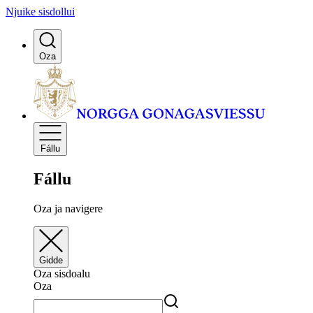
Njuike sisdollui
Oza
Fállu
Fállu
Oza ja navigere
Gidde
Oza sisdoalu
Oza