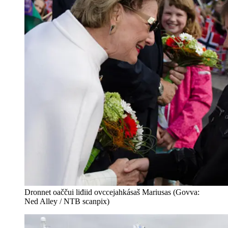
Dronnet oaččui liđiid ovccejahkásaš Mariusas (Govva:
Ned Alley / NTB scanpix)