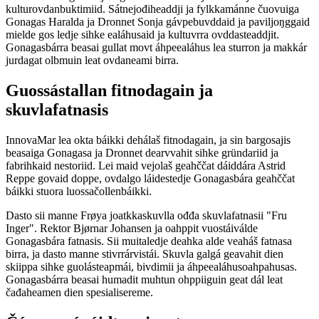
kulturovdanbuktimiid. Sátnejođiheaddji ja fylkkamánne čuovuiga
Gonagas Haralda ja Dronnet Sonja gávpebuvddaid ja paviljoŋggaid
mielde gos ledje sihke ealáhusaid ja kultuvrra ovddasteaddjit.
Gonagasbárra beasai gullat movt áhpeealáhus lea sturron ja makkár
jurdagat olbmuin leat ovdaneami birra.
Guossástallan fitnodagain ja
skuvlafatnasis
InnovaMar lea okta báikki dehálaš fitnodagain, ja sin bargosajis
beasaiga Gonagasa ja Dronnet dearvvahit sihke gründariid ja
fabrihkaid nestoriid. Lei maid vejolaš geahččat dáiddára Astrid
Reppe govaid doppe, ovdalgo láidestedje Gonagasbára geahččat
báikki stuora luossačollenbáikki.
Dasto sii manne Frøya joatkkaskuvlla ođđa skuvlafatnasii "Fru
Inger". Rektor Bjørnar Johansen ja oahppit vuostáiválde
Gonagasbára fatnasis. Sii muitaledje deahka alde veaháš fatnasa
birra, ja dasto manne stivrrárvistái. Skuvla galgá geavahit dien
skiippa sihke guolásteapmái, bivdimii ja áhpeealáhusoahpahusas.
Gonagasbárra beasai humadit muhtun ohppiiguin geat dál leat
čađaheamen dien spesialisereme.