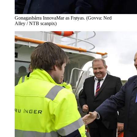
Gonagasbárra InnovaMar as Frøyas. (Govva: Ned
Alley / NTB scanpix)