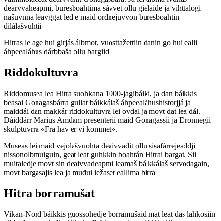
dearvvaheapmi, buresboahtima sávvet ollu gielaide ja vihttalogi
našuvnna leavggat ledje maid ordnejuvvon buresboahtin
dilálašvuhtii
Hitras le age hui girjás álbmot, vuosttažettiin danin go hui ealli
áhpeealáhus dárbbaša ollu bargiid.
Riddokultuvra
Riddomusea lea Hitra suohkana 1000-jagibáiki, ja dan báikkis
beasai Gonagasbárra gullat báikkálaš áhpeealáhushistorjjá ja
maiddái dan makkár riddokultuvra lei ovdal ja movt dat lea dál.
Dáiddárr Marius Amdam presenterii maid Gonagassii ja Dronnegii
skulptuvrra «Fra hav er vi kommet».
Museas lei maid vejolašvuohta deaivvadit ollu sisafárrejeaddji
nissonolbmuiguin, geat leat guhkkin boahtán Hitrai bargat. Sii
muitaledje movt sin deaivvadeapmi leamaš báikkálaš servodagain,
movt bargasajis lea ja muđui iežaset eallima birra
Hitra borramušat
Vikan-Nord báikkis guossohedje borramušaid mat leat das lahkosiin