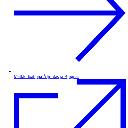
Mátkki loahppa Åfjordas ja Bjugnas