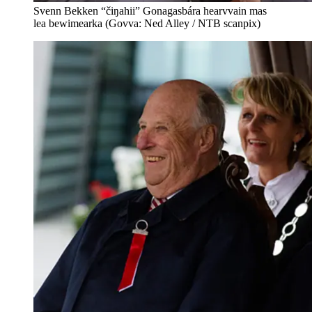
Svenn Bekken “čiŋahii” Gonagasbára hearvvain mas
lea bewimearka (Govva: Ned Alley / NTB scanpix)