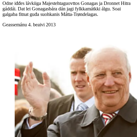
Odne iđđes lávkiiga Majestehtaguovttos Gonagas ja Dronnet Hitra
gáddái. Dat lei Gonagasbára dán jagi fylkkamátkki álgu. Soai
galgaba fitnat guđa suohkanis Mátta-Trøndelagas.
Geassemánu 4. beaivi 2013