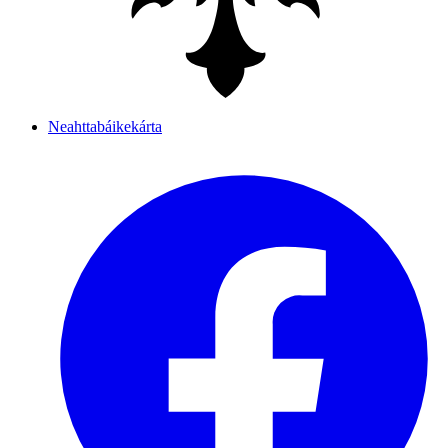
Neahttabáikekárta