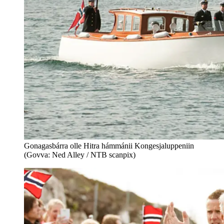
Gonagasbárra olle Hitra hámmánii Kongesjaluppeniin
(Govva: Ned Alley / NTB scanpix)