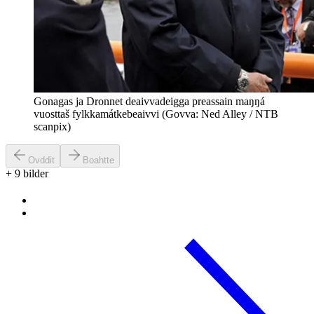
Gonagas ja Dronnet deaivvadeigga preassain maŋŋá
vuosttaš fylkkamátkebeaivvi (Govva: Ned Alley / NTB
scanpix)
Ovddit
Boahtte
+
9
bilder