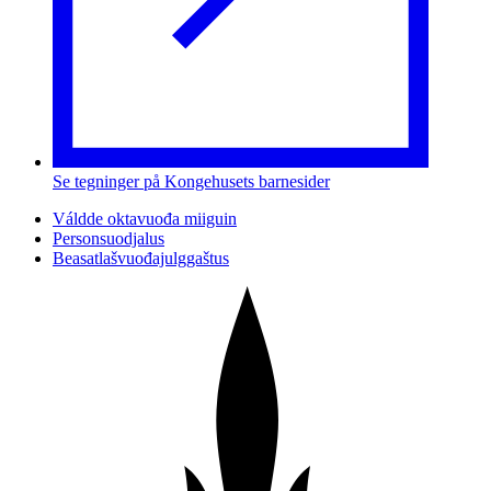
Se tegninger på Kongehusets barnesider
Váldde oktavuođa miiguin
Personsuodjalus
Beasatlašvuođajulggaštus