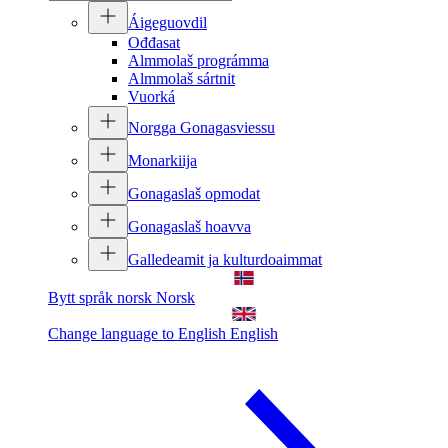
Áigeguovdil
Ođđasat
Almmolaš prográmma
Almmolaš sártnit
Vuorká
Norgga Gonagasviessu
Monarkiija
Gonagaslaš opmodat
Gonagaslaš hoavva
Galledeamit ja kulturdoaimmat
Bytt språk norsk
Norsk
Change language to English
English