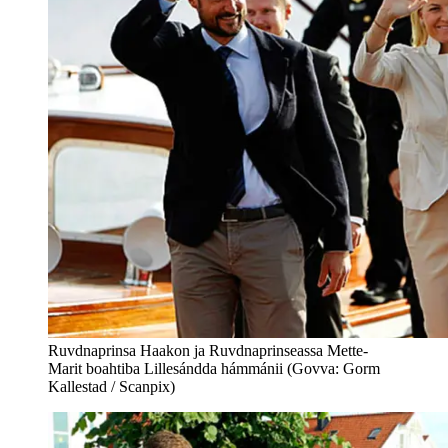
Ruvdnaprinsa Haakon ja Ruvdnaprinseassa Mette-
Marit boahtiba Lillesándda hámmánii (Govva: Gorm
Kallestad / Scanpix)