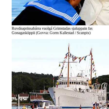
Ruvdnaprinsabárra vuolgá Grimstadas sjaluppain fas
Gonagaskiippii (Govva: Gorm Kallestad / Scanpix)