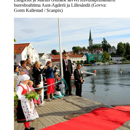
buresboahtima Aust-Agderii ja Lillesándii (Govva:
Gorm Kallestad / Scanpix)