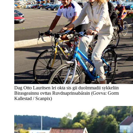
Dag Otto Lauritsen lei okta sis gii duolmmadii sykkeliin
Birasgeainnu ovttas Ruvdnaprinsabárain (Govva: Gorm
Kallestad / Scanpix)