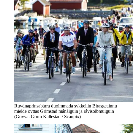
Ruvdnaprinsabárra duolmmada sykkeliin Birasgeainnu
mielde ovttas Grimstad mánáiguin ja rávisolbmuiguin
(Govva: Gorm Kallestad / Scanpix)