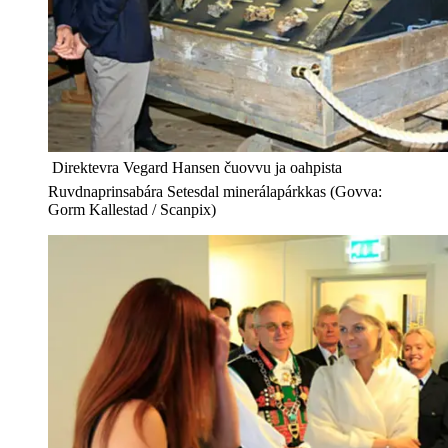
 Direktevra Vegard Hansen čuovvu ja oahpista
Ruvdnaprinsabára Setesdal minerálapárkkas (Govva:
Gorm Kallestad / Scanpix)