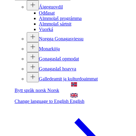
Áigeguovdil
Ođđasat
Almmolaš prográmma
Almmolaš sártnit
Vuorká
Norgga Gonagasviessu
Monarkiija
Gonagaslaš opmodat
Gonagaslaš hoavva
Galledeamit ja kulturdoaimmat
Bytt språk norsk
Norsk
Change language to English
English