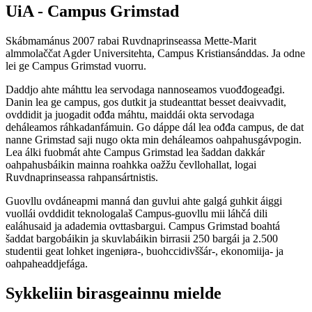
UiA - Campus Grimstad
Skábmamánus 2007 rabai Ruvdnaprinseassa Mette-Marit
almmolaččat Agder Universitehta, Campus Kristiansánddas. Ja odne
lei ge Campus Grimstad vuorru.
Daddjo ahte máhttu lea servodaga nannoseamos vuođđogeađgi.
Danin lea ge campus, gos dutkit ja studeanttat besset deaivvadit,
ovddidit ja juogadit ođđa máhtu, maiddái okta servodaga
deháleamos ráhkadanfámuin. Go dáppe dál lea ođđa campus, de dat
nanne Grimstad saji nugo okta min deháleamos oahpahusgávpogin.
Lea álki fuobmát ahte Campus Grimstad lea šaddan dakkár
oahpahusbáikin mainna roahkka oažžu čevllohallat, logai
Ruvdnaprinseassa rahpansártnistis.
Guovllu ovdáneapmi manná dan guvlui ahte galgá guhkit áiggi
vuollái ovddidit teknologalaš Campus-guovllu mii láhčá dili
ealáhusaid ja adademia ovttasbargui. Campus Grimstad boahtá
šaddat bargobáikin ja skuvlabáikin birrasii 250 bargái ja 2.500
studentii geat lohket ingeniøra-, buohccidivššár-, ekonomiija- ja
oahpaheaddjefága.
Sykkeliin birasgeainnu mielde