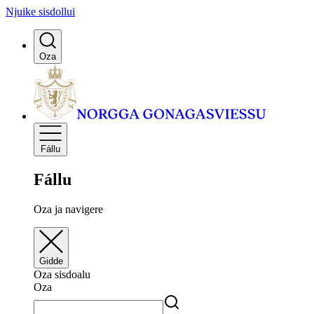
Njuike sisdollui
Oza
Fállu
Fállu
Oza ja navigere
Gidde
Oza sisdoalu
Oza