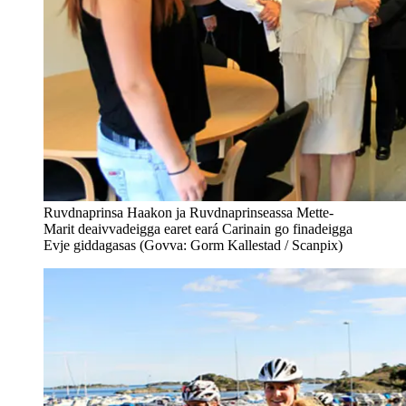
Ruvdnaprinsa Haakon ja Ruvdnaprinseassa Mette-
Marit deaivvadeigga earet eará Carinain go finadeigga
Evje giddagasas (Govva: Gorm Kallestad / Scanpix)