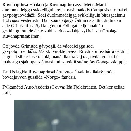
Ruvdnaprinsa Haakon ja Ruvdnaprinseassa Mette-Marit
duolmmadeigga sykkeliiguin ovtta oasi mátkkis Campusis Grimstad
gávpotguovddážii. Soai duolmmadeigga sykkeliiguin birasgeainnu
Holvigas Vesterledii. Dan soai dagaiga čalmmustahttin dihtii dan
ahte Grimstad lea Sykkelgávpot. Ollugat ledje boahtán
geaidnoguoraide dearvvahit sudno – dahje sykkelastit fárrolaga
Ruvdnaprinsabárain.
Go jovde Grimstad gávpogii, de váccašeigga soai
gávpotguovddážis. Mátkki vuolde beasai Ruvdnaprinsabárra oaidnit
ja gullat sihke Ibsen-tablå, mánáidkoara ja jazz, ovdal go soai fas
máhcaiga sjaluppen- fatnasii mii suvddii sudno fas Gonagasskiippii.
Eahkis lágida Ruvdnaprinsabárra vuostáiváldin dilálašvuođa
bovdejuvvon gussiide «Norge» fatnasis.
Fylkamátki Aust-Agderis (Govva: Ida Fjeldbraaten, Det kongelige
hoff)