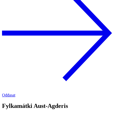
Ođđasat
Fylkamátki Aust-Agderis