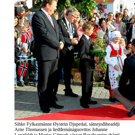
Sihke Fylkasmánne Øystein Djupedal, sátnejođiheaddji
Arne Thomassen ja lieđđemánáguovttos Johanne
Langfeldt ja Marius Gitmark sávvet Ruvdnaprinsabárrii