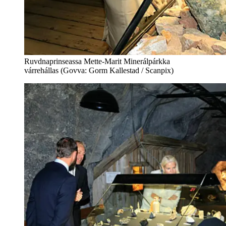
Ruvdnaprinseassa Mette-Marit Minerálpárkka
várrehállas (Govva: Gorm Kallestad / Scanpix)