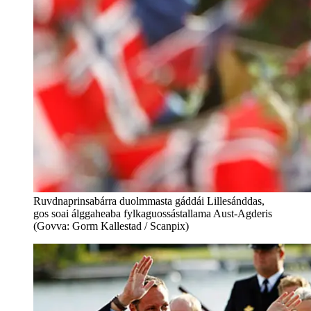
Ruvdnaprinsabárra duolmmasta gáddái Lillesánddas,
gos soai álggaheaba fylkaguossástallama Aust-Agderis
(Govva: Gorm Kallestad / Scanpix)