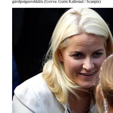
gávdpotguovddážis (Govva: Gorm Kallestad / Scanpix)