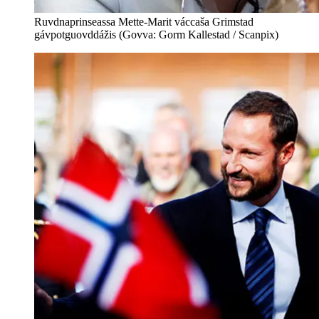
Ruvdnaprinseassa Mette-Marit váccaša Grimstad
gávpotguovddážis (Govva: Gorm Kallestad / Scanpix)