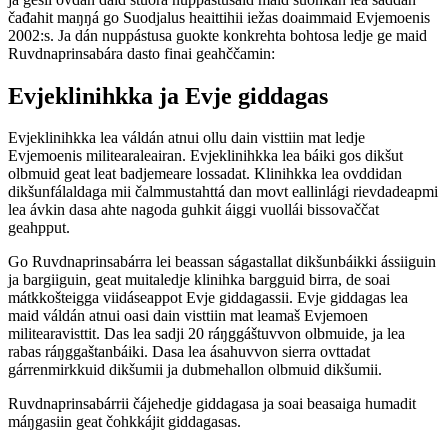
čađahit maŋŋá go Suodjalus heaittihii iežas doaimmaid Evjemoenis
2002:s. Ja dán nuppástusa guokte konkrehta bohtosa ledje ge maid
Ruvdnaprinsabára dasto finai geahččamin:
Evjeklinihkka ja Evje giddagas
Evjeklinihkka lea váldán atnui ollu dain visttiin mat ledje
Evjemoenis militearaleairan. Evjeklinihkka lea báiki gos dikšut
olbmuid geat leat badjemeare lossadat. Klinihkka lea ovddidan
dikšunfálaldaga mii čalmmustahttá dan movt eallinlági rievdadeapmi
lea ávkin dasa ahte nagoda guhkit áiggi vuollái bissovaččat
geahpput.
Go Ruvdnaprinsabárra lei beassan ságastallat dikšunbáikki ássiiguin
ja bargiiguin, geat muitaledje klinihka bargguid birra, de soai
mátkkošteigga viidáseappot Evje giddagassii. Evje giddagas lea
maid váldán atnui oasi dain visttiin mat leamaš Evjemoen
militearavisttit. Das lea sadji 20 ráŋggáštuvvon olbmuide, ja lea
rabas ráŋggaštanbáiki. Dasa lea ásahuvvon sierra ovttadat
gárrenmirkkuid dikšumii ja dubmehallon olbmuid dikšumii.
Ruvdnaprinsabárrii čájehedje giddagasa ja soai beasaiga humadit
máŋgasiin geat čohkkájit giddagasas.