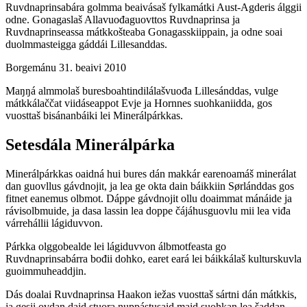
Ruvdnaprinsabára golmma beaivásaš fylkamátki Aust-Agderis álggii
odne. Gonagaslaš Allavuođaguovttos Ruvdnaprinsa ja
Ruvdnaprinseassa mátkkošteaba Gonagasskiippain, ja odne soai
duolmmasteigga gáddái Lillesanddas.
Borgemánu 31. beaivi 2010
Maŋŋá almmolaš buresboahtindilálašvuođa Lillesánddas, vulge
mátkkálaččat viidáseappot Evje ja Hornnes suohkaniidda, gos
vuosttaš bisánanbáiki lei Minerálpárkkas.
Setesdála Minerálpárka
Minerálpárkkas oaidná hui bures dán makkár earenoamáš minerálat
dan guovllus gávdnojit, ja lea ge okta dain báikkiin Sørlánddas gos
fitnet eanemus olbmot. Dáppe gávdnojit ollu doaimmat mánáide ja
rávisolbmuide, ja dasa lassin lea doppe čájáhusguovlu mii lea viđa
várrehállii lágiduvvon.
Párkka olggobealde lei lágiduvvon álbmotfeasta go
Ruvdnaprinsabárra bođii dohko, earet eará lei báikkálaš kulturskuvla
guoimmuheaddjin.
Dás doalai Ruvdnaprinsa Haakon iežas vuosttaš sártni dán mátkkis,
ja gesii ovdan daid stuora nuppástusaid maid suohkan lea šaddan