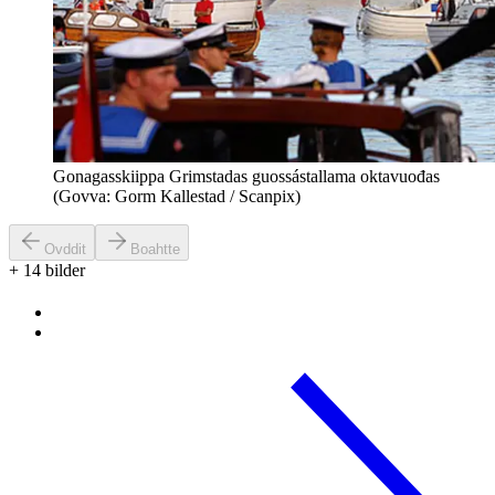
Gonagasskiippa Grimstadas guossástallama oktavuođas
(Govva: Gorm Kallestad / Scanpix)
Ovddit
Boahtte
+
14
bilder