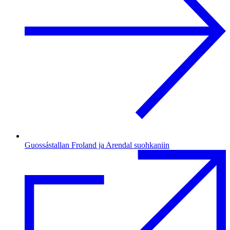
Guossástallan Froland ja Arendal suohkaniin