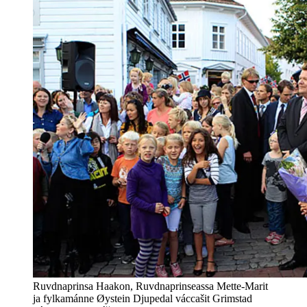
Ruvdnaprinsa Haakon, Ruvdnaprinseassa Mette-Marit
ja fylkamánne Øystein Djupedal váccašit Grimstad