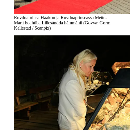
Ruvdnaprinsa Haakon ja Ruvdnaprinseassa Mette-
Marit boahtiba Lillesándda hámmánii (Govva: Gorm
Kallestad / Scanpix)