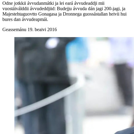
Odne jotkkii ávvudanmátki ja lei eará ávvudeaddji mii
vuostáiválddii ávvudeddjiid: Budejju ávvuda dán jagi 200-jagi, ja
Majestehtaguovtto Gonagasa ja Dronnega guossástallan heivii hui
bures dan ávvudeapmái.
Geassemánu 19. beaivi 2016