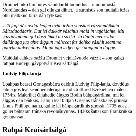
Dronnet liiko hui bures vánddardit luonddus – ii unnimustá
Nordlánddas – dan gal ollugat dihtet, ja sártnistis son muitalii iežas
ollu mátkkiid birra dán fylkkas:
- 25 jagi dás ovdal ledjen ovtta iežan vuosttaš vázzinmátkkiin
Sáltoduoddaris. Dat lei dakkár vásáhus maid in vajáldahte. Mu
vázzinváibmu gal dasa liikui nu sakka. Ja danin mearridan
dallánaga juo ahte áiggun máhccat fas dohko vásihit seamma
guovllu dálvehámis. Maŋit jagi ledjen ge čuoigamin doppe.
Maiddái eahkes oažžu Dronnet vejolašvuođa vázzit – son galgá
rahpat Budejju gávpotvári Keaisárbálgá.
Ludvig Filip-latnja
Loahpas beasai Gonagasbárra oaidnit Ludvig Filip-lanja, dovddus
latnja gos leat seaidnemaleriijat maid Gottfried Ezekiel lea málen
1754:s. Maleriijat čiŋahedje álggos Bodin báhpagárdima, mii lei
álggos dán báikkis. Latnjii leat bidjan Orleans fránskkalaš prinssa
Louis Philippe nama, guhte lei báhpagárdimis guossin 1795 geasi,
go lei báhtaran fránska revolušuvnnas. 1830:s šattai son Frankriikka
gonagassan.
Rahpá
Keaisárbálgá