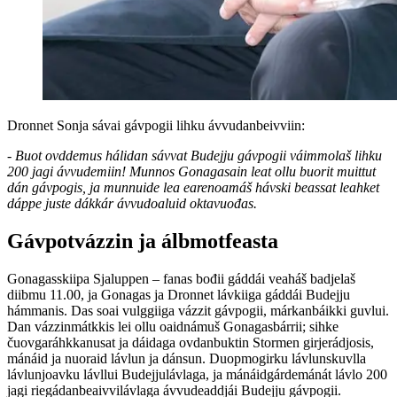
Dronnet Sonja sávai gávpogii lihku ávvudanbeivviin:
- Buot ovddemus hálidan sávvat Budejju gávpogii váimmolaš lihku
200 jagi ávvudemiin! Munnos Gonagasain leat ollu buorit muittut
dán gávpogis, ja munnuide lea earenoamáš hávski beassat leahket
dáppe juste dákkár ávvudoaluid oktavuođas.
Gávpotvázzin ja
álbmotfeasta
Gonagasskiipa Sjaluppen – fanas bođii gáddái veaháš badjelaš
diibmu 11.00, ja Gonagas ja Dronnet lávkiiga gáddái Budejju
hámmanis. Das soai vulggiiga vázzit gávpogii, márkanbáikki guvlui.
Dan vázzinmátkkis lei ollu oaidnámuš Gonagasbárrii; sihke
čuovgaráhkkanusat ja dáidaga ovdanbuktin Stormen girjerádjosis,
mánáid ja nuoraid lávlun ja dánsun. Duopmogirku lávlunskuvlla
lávlunjoavku lávllui Budejjulávlaga, ja mánáidgárdemánát lávlo 200
jagi riegádanbeaivvilávlaga ávvudeaddjái Budejju gávpogii.