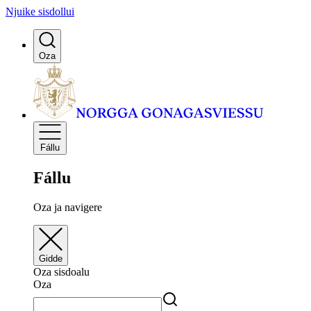
Njuike sisdollui
Oza
Fállu
Fállu
Oza ja navigere
Gidde
Oza sisdoalu
Oza