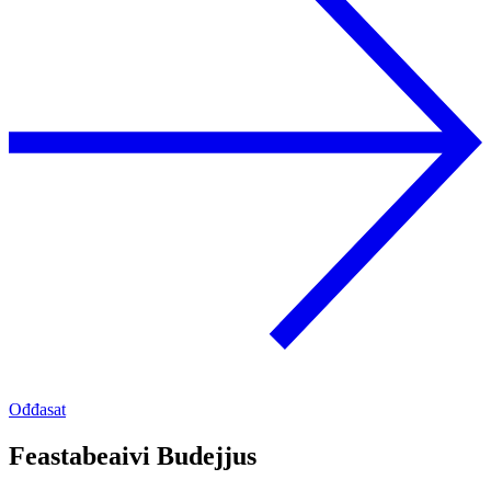
Ođđasat
Feastabeaivi Budejjus