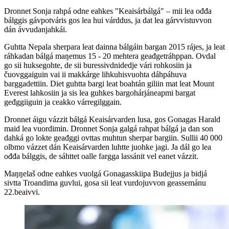
Dronnet Sonja rahpá odne eahkes "Keaisárbálgá" – mii lea ođđa
bálggis gávpotváris gos lea hui várddus, ja dat lea gárvvistuvvon
dán ávvudanjahkái.
Guhtta Nepala sherpara leat dainna bálgáin bargan 2015 rájes, ja leat
ráhkadan bálgá maŋemus 15 - 20 mehtera geađgetráhppan. Ovdal
go sii huksegohte, de sii buressivdnidedje vári rohkosiin ja
čuovggaiguin vai ii makkárge lihkuhisvuohta dáhpáhuva
barggadettiin. Diet guhtta bargi leat boahtán giliin mat leat Mount
Everest lahkosiin ja sis lea guhkes bargohárjáneapmi bargat
geđggiiguin ja ceakko várregilggain.
Dronnet áigu vázzit bálgá Keaisárvarden lusa, gos Gonagas Harald
maid lea vuordimin. Dronnet Sonja galgá rahpat bálgá ja dan son
dahká go lokte geađggi ovttas muhtun sherpar bargiin. Sullii 40 000
olbmo vázzet dán Keaisárvarden luhtte juohke jagi. Ja dál go lea
ođđa bálggis, de sáhttet oalle fargga lassánit vel eanet vázzit.
Maŋŋelaš odne eahkes vuolgá Gonagasskiipa Budejjus ja bidjá
sivtta Troandima guvlui, gosa sii leat vurdojuvvon geassemánu
22.beaivvi.