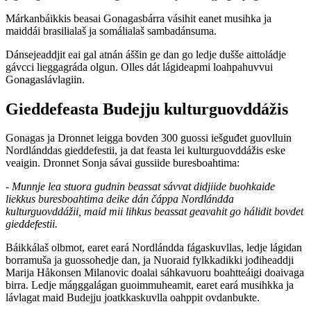
Márkanbáikkis beasai Gonagasbárra vásihit eanet musihka ja
maiddái brasilialaš ja somálialaš sambadánsuma.
Dánsejeaddjit eai gal atnán áššin ge dan go ledje dušše aittoládje
gávcci lieggagráda olgun. Olles dát lágideapmi loahpahuvvui
Gonagaslávlagiin.
Gieddefeasta Budejju kulturguovddážis
Gonagas ja Dronnet leigga bovden 300 guossi iešguđet guovlluin
Nordlánddas gieddefestii, ja dat feasta lei kulturguovddážis eske
veaigin. Dronnet Sonja sávai gussiide buresboahtima:
-
Munnje lea stuora gudnin beassat sávvat didjiide buohkaide
liekkus buresboahtima deike dán čáppa Nordlándda
kulturguovddážii, maid mii lihkus beassat geavahit go hálidit bovdet
gieddefestii.
Báikkálaš olbmot, earet eará Nordlándda fágaskuvllas, ledje lágidan
borramuša ja guossohedje dan, ja Nuoraid fylkkadikki jođiheaddji
Marija Håkonsen Milanovic doalai sáhkavuoru boahtteáigi doaivaga
birra. Ledje máŋggalágan guoimmuheamit, earet eará musihkka ja
lávlagat maid Budejju joatkkaskuvlla oahppit ovdanbukte.