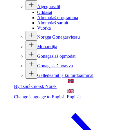
Áigeguovdil
Ođđasat
Almmolaš prográmma
Almmolaš sártnit
Vuorká
Norgga Gonagasviessu
Monarkiija
Gonagaslaš opmodat
Gonagaslaš hoavva
Galledeamit ja kulturdoaimmat
Bytt språk norsk
Norsk
Change language to English
English