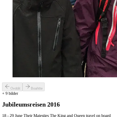
Ovddit
Boahtte
+
9
bilder
Jubileumsreisen 2016
18 - 29 June Their Majesties The King and Queen travel on board