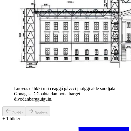
Luovos dáhkki mii ceaggá gávcci juolggi alde suodjala
Gonagaslaš šloahta dan botta barget
divodanbargguiguin.
Ovddit
Boahtte
+
1
bilder