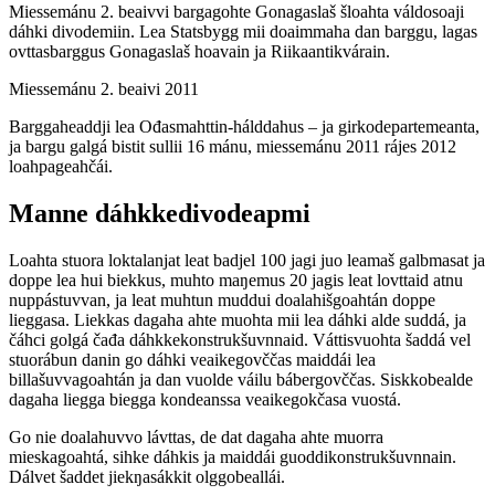
Miessemánu 2. beaivvi bargagohte Gonagaslaš šloahta váldosoaji
dáhki divodemiin. Lea Statsbygg mii doaimmaha dan barggu, lagas
ovttasbarggus Gonagaslaš hoavain ja Riikaantikvárain.
Miessemánu 2. beaivi 2011
Barggaheaddji lea Ođasmahttin-hálddahus – ja girkodepartemeanta,
ja bargu galgá bistit sullii 16 mánu, miessemánu 2011 rájes 2012
loahpageahčái.
Manne dáhkkedivodeapmi
Loahta stuora loktalanjat leat badjel 100 jagi juo leamaš galbmasat ja
doppe lea hui biekkus, muhto maŋemus 20 jagis leat lovttaid atnu
nuppástuvvan, ja leat muhtun muddui doalahišgoahtán doppe
lieggasa. Liekkas dagaha ahte muohta mii lea dáhki alde suddá, ja
čáhci golgá čađa dáhkkekonstrukšuvnnaid. Váttisvuohta šaddá vel
stuorábun danin go dáhki veaikegovččas maiddái lea
billašuvvagoahtán ja dan vuolde váilu bábergovččas. Siskkobealde
dagaha liegga biegga kondeanssa veaikegokčasa vuostá.
Go nie doalahuvvo lávttas, de dat dagaha ahte muorra
mieskagoahtá, sihke dáhkis ja maiddái guoddikonstrukšuvnnain.
Dálvet šaddet jiekŋasákkit olggobeallái.