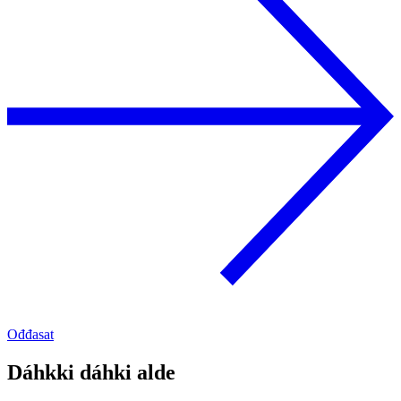
Ođđasat
Dáhkki dáhki alde