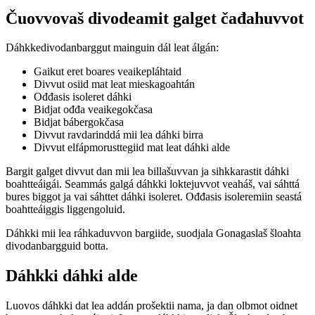
Čuovvovaš divodeamit galget čađahuvvot
Dáhkkedivodanbarggut mainguin dál leat álgán:
Gaikut eret boares veaikepláhtaid
Divvut osiid mat leat mieskagoahtán
Ođđasis isoleret dáhki
Bidjat ođđa veaikegokčasa
Bidjat bábergokčasa
Divvut ravdarinddá mii lea dáhki birra
Divvut elfápmorusttegiid mat leat dáhki alde
Bargit galget divvut dan mii lea billašuvvan ja sihkkarastit dáhki
boahtteáigái. Seammás galgá dáhkki loktejuvvot veaháš, vai sáhttá
bures biggot ja vai sáhttet dáhki isoleret. Ođđasis isoleremiin seastá
boahtteáiggis liggengoluid.
Dáhkki mii lea ráhkaduvvon bargiide, suodjala Gonagaslaš šloahta
divodanbargguid botta.
Dáhkki dáhki alde
Luovos dáhkki dat lea addán prošektii nama, ja dan olbmot oidnet