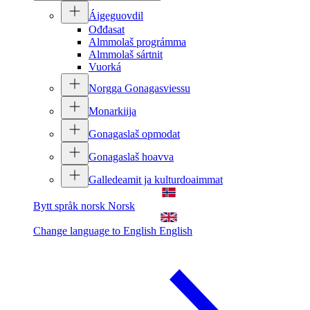
Áigeguovdil
Ođđasat
Almmolaš prográmma
Almmolaš sártnit
Vuorká
Norgga Gonagasviessu
Monarkiija
Gonagaslaš opmodat
Gonagaslaš hoavva
Galledeamit ja kulturdoaimmat
Bytt språk norsk
Norsk
Change language to English
English