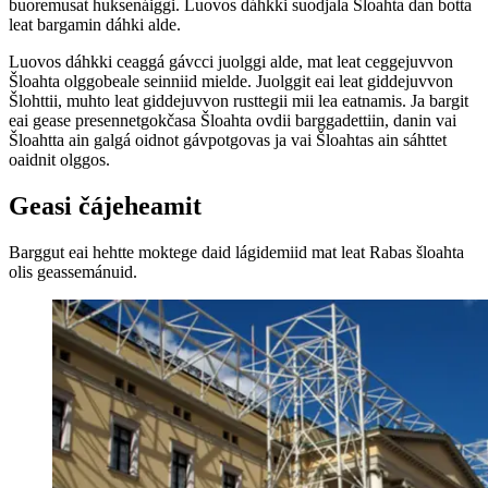
buoremusat huksenáiggi. Luovos dáhkki suodjala Šloahta dan botta
leat bargamin dáhki alde.
Luovos dáhkki ceaggá gávcci juolggi alde, mat leat ceggejuvvon
Šloahta olggobeale seinniid mielde. Juolggit eai leat giddejuvvon
Šlohttii, muhto leat giddejuvvon rusttegii mii lea eatnamis. Ja bargit
eai gease presennetgokčasa Šloahta ovdii barggadettiin, danin vai
Šloahtta ain galgá oidnot gávpotgovas ja vai Šloahtas ain sáhttet
oaidnit olggos.
Geasi čájeheamit
Barggut eai hehtte moktege daid lágidemiid mat leat Rabas šloahta
olis geassemánuid.