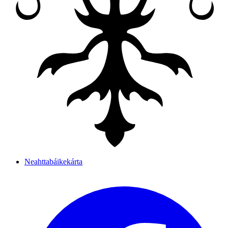
Neahttabáikekárta