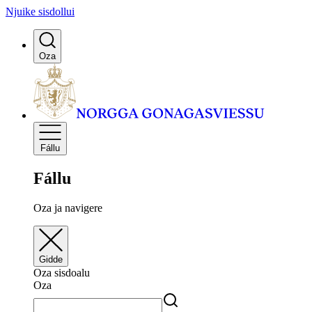
Njuike sisdollui
Oza
Fállu
Fállu
Oza ja navigere
Gidde
Oza sisdoalu
Oza