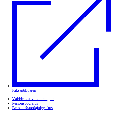
Riksantikvaren
Váldde oktavuođa miiguin
Personsuodjalus
Beasatlašvuođajulggaštus