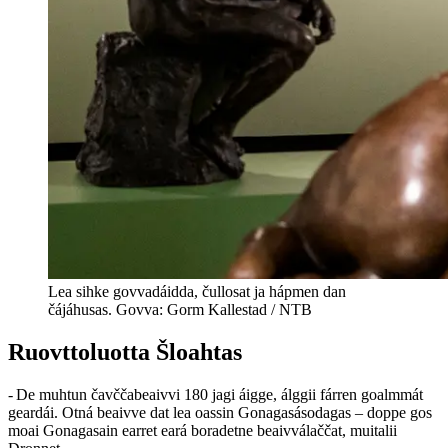
Lea sihke govvadáidda, čullosat ja hápmen dan
čájáhusas. Govva: Gorm Kallestad / NTB
Ruovttoluotta Šloahtas
- De muhtun čavččabeaivvi 180 jagi áigge, álggii fárren goalmmát
geardái. Otná beaivve dat lea oassin Gonagasásodagas – doppe gos
moai Gonagasain earret eará boradetne beaivválaččat, muitalii