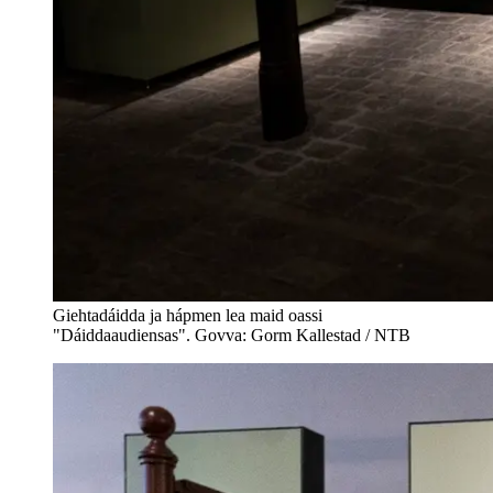
Giehtadáidda ja hápmen lea maid oassi
"Dáiddaaudiensas". Govva: Gorm Kallestad / NTB