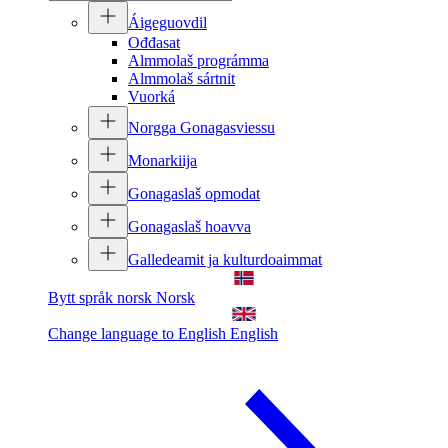
Áigeguovdil
Ođđasat
Almmolaš prográmma
Almmolaš sártnit
Vuorká
Norgga Gonagasviessu
Monarkiija
Gonagaslaš opmodat
Gonagaslaš hoavva
Galledeamit ja kulturdoaimmat
Bytt språk norsk
Norsk
Change language to English
English