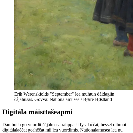
Erik Werenskiolds "September" lea muhtun dáidagiin
čájáhusas. Govva: Nationalamusea / Børre Høstland
Digitála máisttašeapmi
Dan botta go vuordit čájálmasa rahppasit fysalaččat, besset olbmot
digitálalaččat geahččat mii lea vuordimis. Nationalamusea lea nu