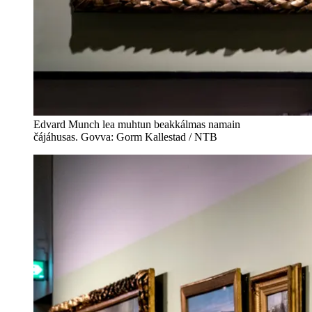
Edvard Munch lea muhtun beakkálmas namain
čájáhusas. Govva: Gorm Kallestad / NTB