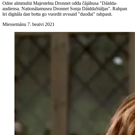
Odne almmuhii Majestehta Dronnet ođđa čájáhusa "Dáidda-
audiensa. Nationálamusea Dronnet Sonja DáiddaStáljas". Rahpan
lei digitála dan botta go vuordit uvssaid "duođai" rahpasit.
Miessemánu 7. beaivi 2021