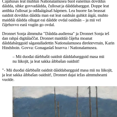
Čájáhusas leat muhtun Nationalamusea buot eanemus dovddus
dáidda, sihke govvadáidda, čullosat ja dáiddabarggut. Doppe leat
antihka čullosat ja ođđaáigásaš hápmen. Lea buorre fas beassat
oaidnit dovddus dáidda man eat leat oaidnán guhkit áigái, muhto
maiddái dáidda ollugat eai dáidde ovdal oaidnán – ja mii vel
čájehuvvo eará vugiin go ovdal.
Dronnet Sonja álmmuha "Dáidda-audiensa" ja Dronnet Sonja ieš
dan rahpá digitálaččat. Dronnet maiddái čájeha moanat
dáiddabárgguid ságastalladettin Nationalamusea direktevrrain, Karin
Hindsboin. Govva: Gonagaslaš hoavva / Nationalamusea.
–
Mii duođai dárbbašit oaidnit dáiddabargguid masa mii
nu liikojit, ja leat sakka áibbašan oaidnit!
"- Mii duođai dárbbašit oaidnit dáiddabargguid masa mii nu liikojit,
ja leat sakka áibbašan oaidnit!, Dronnet dajai iežas almmuheami
vuolde.