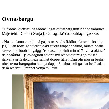
Ovttasbargu
"Dáiddaaudiensa" lea šaddan lagas ovttasbargguin Nationalamusea,
Majestehta Dronnet Sonja ja Gonagaslaš čoakkaldagat gaskkas.
- Nationalamusea ráhppá galjes uvssaidis Rådhusplassenis boahtte
jagi. Dan botta go vuordit daid stuora rahpandoaluid, musea bealis
sávve ahte buohkat galggaše beassat oaidnit min náššuvnna oktasaš
dáiddaárbbi – ja ovdagihtii oaidnit mii lea vuordimis go musea
gárvána ja geahččit ieža sáhttet doppe fitnat. Dan olis musea bealis
ohce ovttasbargoguimmiid, ja dáppe Šloahtas mii gal eat healbadan
dasa searvat, Dronnet Sonja muitalii.