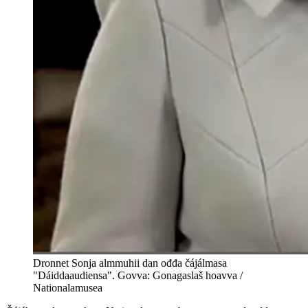
Dronnet Sonja almmuhii dan ođđa čájálmasa
"Dáiddaaudiensa". Govva: Gonagaslaš hoavva /
Nationalamusea