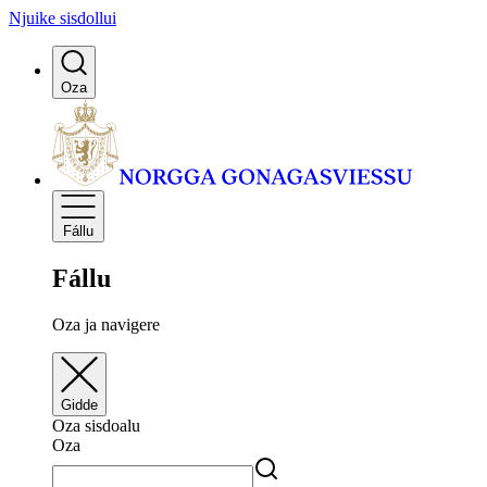
Njuike sisdollui
Oza
Fállu
Fállu
Oza ja navigere
Gidde
Oza sisdoalu
Oza