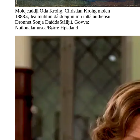
Molejeaddji Oda Krohg, Christian Krohg molen
1888:s, lea muhtun dáiddagiin mii ihttá audiensii
Dronnet Sonja DáiddaStálljii. Govva:
Nationalamusea/Børre Høstland