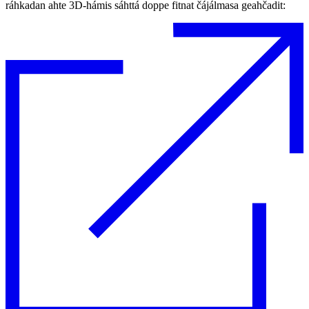
ráhkadan ahte 3D-hámis sáhttá doppe fitnat čájálmasa geahčadit: