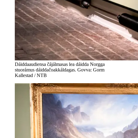
Dáiddaaudiensa čájálmasas lea dáidda Norgga
stuorámus dáiddačoakkáldagas. Govva: Gorm
Kallestad / NTB