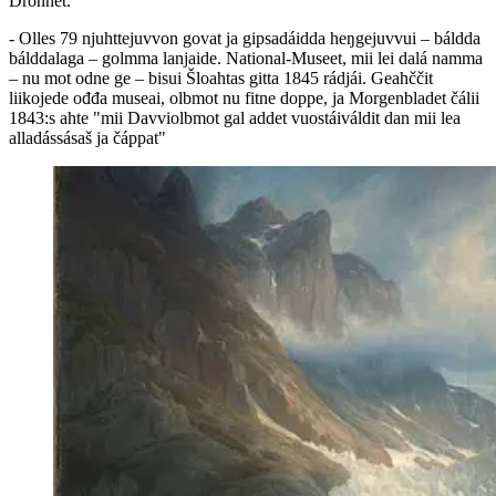
Dronnet.
- Olles 79 njuhttejuvvon govat ja gipsadáidda heŋgejuvvui – báldda
bálddalaga – golmma lanjaide. National-Museet, mii lei dalá namma
– nu mot odne ge – bisui Šloahtas gitta 1845 rádjái. Geahččit
liikojede ođđa museai, olbmot nu fitne doppe, ja Morgenbladet čálii
1843:s ahte "mii Davviolbmot gal addet vuostáiváldit dan mii lea
alladássásaš ja čáppat"