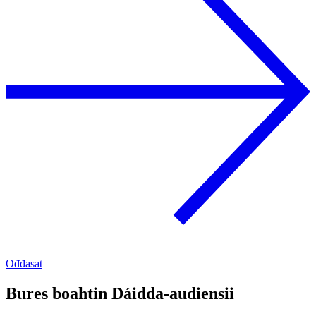
Ođđasat
Bures boahtin Dáidda-audiensii