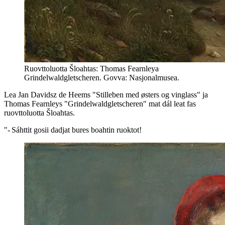
Ruovttoluotta Šloahtas: Thomas Fearnleya
Grindelwaldgletscheren. Govva: Nasjonalmusea.
Lea Jan Davidsz de Heems "Stilleben med østers og vinglass" ja
Thomas Fearnleys "Grindelwaldgletscheren" mat dál leat fas
ruovttoluotta Šloahtas.
"- Sáhttit gosii dadjat bures boahtin ruoktot!