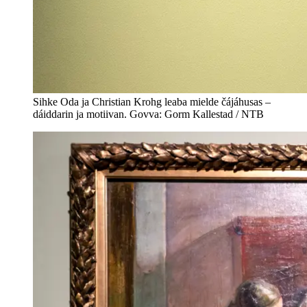
Sihke Oda ja Christian Krohg leaba mielde čájáhusas –
dáiddarin ja motiivan. Govva: Gorm Kallestad / NTB