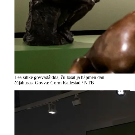
Lea sihke govvadáidda, čullosat ja hápmen dan
čájáhusas. Govva: Gorm Kallestad / NTB