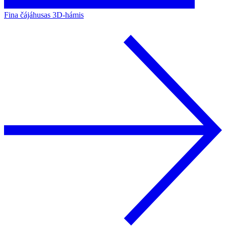
Fina čájáhusas 3D-hámis