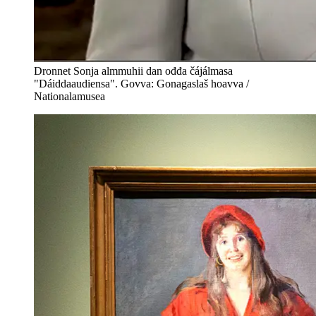
Dronnet Sonja almmuhii dan ođđa čájálmasa
"Dáiddaaudiensa". Govva: Gonagaslaš hoavva /
Nationalamusea