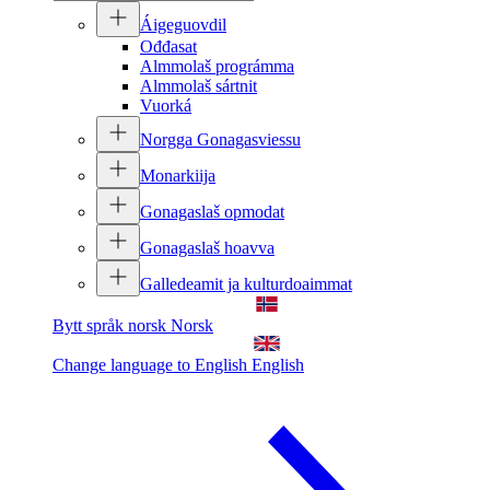
Áigeguovdil
Ođđasat
Almmolaš prográmma
Almmolaš sártnit
Vuorká
Norgga Gonagasviessu
Monarkiija
Gonagaslaš opmodat
Gonagaslaš hoavva
Galledeamit ja kulturdoaimmat
Bytt språk norsk
Norsk
Change language to English
English