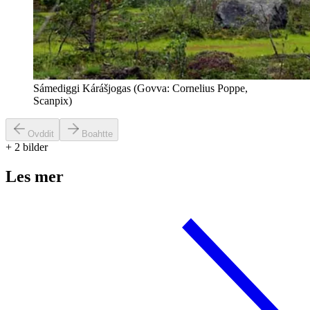
Sámediggi Kárášjogas (Govva: Cornelius Poppe,
Scanpix)
Ovddit
Boahtte
+
2
bilder
Les mer