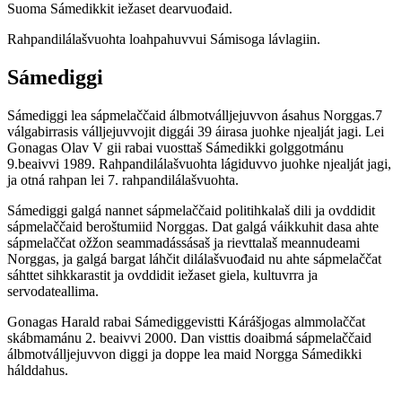
Suoma Sámedikkit iežaset dearvuođaid.
Rahpandilálašvuohta loahpahuvvui Sámisoga lávlagiin.
Sámediggi
Sámediggi lea sápmelaččaid álbmotválljejuvvon ásahus Norggas.7
válgabirrasis válljejuvvojit diggái 39 áirasa juohke njealját jagi. Lei
Gonagas Olav V gii rabai vuosttaš Sámedikki golggotmánu
9.beaivvi 1989. Rahpandilálašvuohta lágiduvvo juohke njealját jagi,
ja otná rahpan lei 7. rahpandilálašvuohta.
Sámediggi galgá nannet sápmelaččaid politihkalaš dili ja ovddidit
sápmelaččaid beroštumiid Norggas. Dat galgá váikkuhit dasa ahte
sápmelaččat ožžon seammadássásaš ja rievttalaš meannudeami
Norggas, ja galgá bargat láhčit dilálašvuođaid nu ahte sápmelaččat
sáhttet sihkkarastit ja ovddidit iežaset giela, kultuvrra ja
servodateallima.
Gonagas Harald rabai Sámediggevistti Kárášjogas almmolaččat
skábmamánu 2. beaivvi 2000. Dan visttis doaibmá sápmelaččaid
álbmotválljejuvvon diggi ja doppe lea maid Norgga Sámedikki
hálddahus.