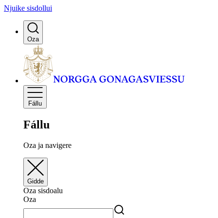
Njuike sisdollui
Oza
Fállu
Fállu
Oza ja navigere
Gidde
Oza sisdoalu
Oza