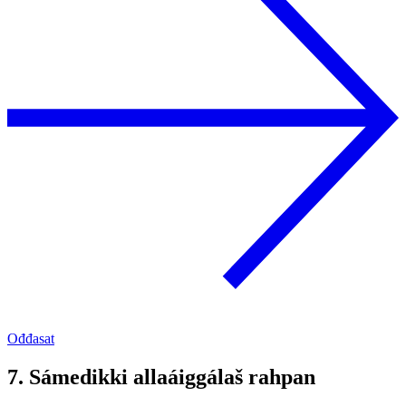
Ođđasat
7. Sámedikki allaáiggálaš rahpan