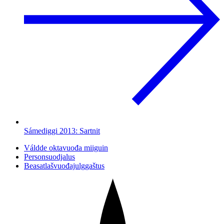
Sámediggi 2013: Sartnit
Váldde oktavuođa miiguin
Personsuodjalus
Beasatlašvuođajulggaštus