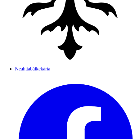
Neahttabáikekárta