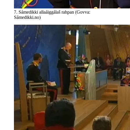
7. Sámedikki allaáiggálaš rahpan (Govva:
Sámedikki.no)