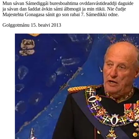
Mun sávan Sámediggái buresboahtima ovddasvástideaddji daguide
ja sávan dan šaddat ávkin sámi álbmogii ja min riikii. Nie čudje
Majestehta Gonagasa sánit go son rabai 7. Sámedikki odne.
Golggotmánu 15. beaivi 2013