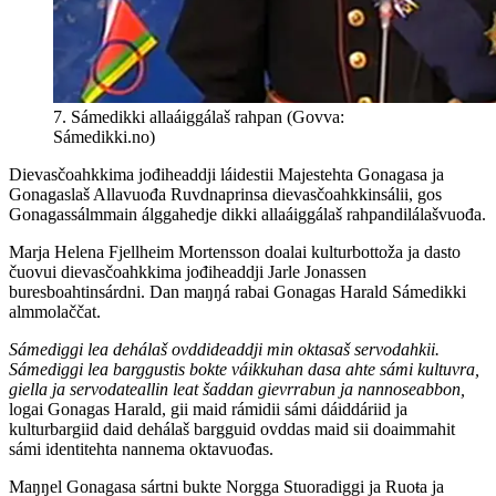
7. Sámedikki allaáiggálaš rahpan (Govva:
Sámedikki.no)
Dievasčoahkkima jođiheaddji láidestii Majestehta Gonagasa ja
Gonagaslaš Allavuođa Ruvdnaprinsa dievasčoahkkinsálii, gos
Gonagassálmmain álggahedje dikki allaáiggálaš rahpandilálašvuođa.
Marja Helena Fjellheim Mortensson doalai kulturbottoža ja dasto
čuovui dievasčoahkkima jođiheaddji Jarle Jonassen
buresboahtinsárdni. Dan maŋŋá rabai Gonagas Harald Sámedikki
almmolaččat.
Sámediggi lea dehálaš ovddideaddji min oktasaš servodahkii.
Sámediggi lea barggustis bokte váikkuhan dasa ahte sámi kultuvra,
giella ja servodateallin leat šaddan gievrrabun ja nannoseabbon,
logai Gonagas Harald, gii maid rámidii sámi dáiddáriid ja
kulturbargiid daid dehálaš bargguid ovddas maid sii doaimmahit
sámi identitehta nannema oktavuođas.
Maŋŋel Gonagasa sártni bukte Norgga Stuoradiggi ja Ruoŧa ja