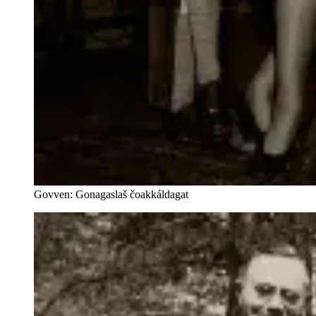
Govven: Gonagaslaš čoakkáldagat