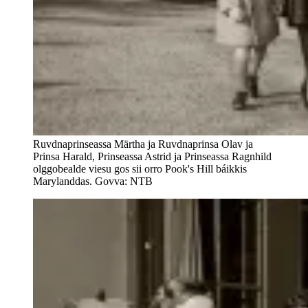
Ruvdnaprinseassa Märtha ja Ruvdnaprinsa Olav ja
Prinsa Harald, Prinseassa Astrid ja Prinseassa Ragnhild
olggobealde viesu gos sii orro Pook's Hill báikkis
Marylanddas. Govva: NTB