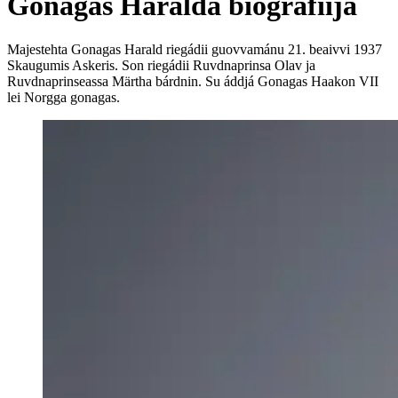
Gonagas Haralda biografiija
Majestehta Gonagas Harald riegádii guovvamánu 21. beaivvi 1937
Skaugumis Askeris. Son riegádii Ruvdnaprinsa Olav ja
Ruvdnaprinseassa Märtha bárdnin. Su áddjá Gonagas Haakon VII
lei Norgga gonagas.