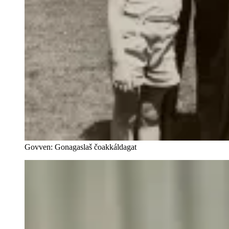
Govven: Gonagaslaš čoakkáldagat