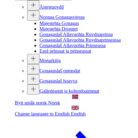
Áigeguovdil
Norgga Gonagasviessu
Majestehta Gonagas
Majestehta Dronnet
Gonagaslaš Allavuohta Ruvdnaprinsa
Gonagaslaš Allavuohta Ruvdnaprinseassa
Gonagaslaš Allavuohta Prinseassa
Eará prinssat ja prinseassat
Monarkiija
Gonagaslaš opmodat
Gonagaslaš hoavva
Galledeamit ja kulturdoaimmat
Bytt språk norsk
Norsk
Change language to English
English