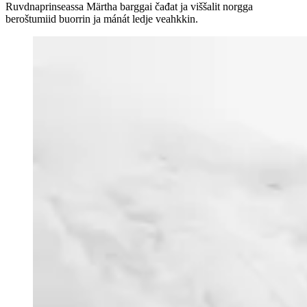
Ruvdnaprinseassa Märtha barggai čađat ja viššalit norgga
beroštumiid buorrin ja mánát ledje veahkkin.