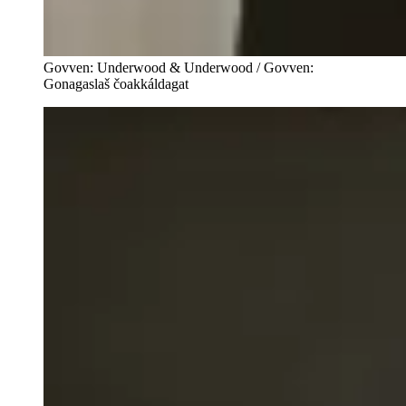
Govven: Underwood & Underwood / Govven:
Gonagaslaš čoakkáldagat