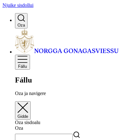
Njuike sisdollui
Oza
Fállu
Fállu
Oza ja navigere
Gidde
Oza sisdoalu
Oza