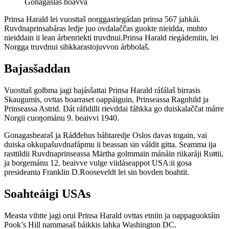
Gonagaslaš hoavva
Prinsa Harald lei vuosttaš norggasriegádan prinsa 567 jahkái.
Ruvdnaprinsabáras ledje juo ovdalaččas guokte nieidda, muhto
nieiddain ii lean árbenriekti truvdnui.Prinsa Harald riegádemiin, lei
Norgga truvdnui sihkkarastojuvvon árbbolaš.
Bajasšaddan
Vuosttaš golbma jagi bajásšattai Prinsa Harald ráfálaš birrasis
Skaugumis, ovttas boarraset oappáiguin, Prinseassa Ragnhild ja
Prinseassa Astrid. Dát ráfidilli rievddai fáhkka go duiskalaččat márre
Norgii cuoŋománu 9. beaivvi 1940.
Gonagasbearaš ja Ráđđehus báhtaredje Oslos davas togain, vai
duiska okkupašuvdnafápmu ii beassan sin váldit gitta. Seamma ija
rasttildii Ruvdnaprinseassa Märtha golmmain mánáin riikaráji Ruŧŧii,
ja borgemánu 12. beaivve vulge viidáseappot USA:ii gosa
presideanta Franklin D.Rooseveldt lei sin bovden boahtit.
Soahteáigi USAs
Measta vihtte jagi orui Prinsa Harald ovttas etniin ja oappaguoktáin
Pook’s Hill nammasaš báikkis lahka Washington DC.