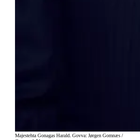
Majestehta Gonagas Harald. Govva: Jørgen Gomnæs /