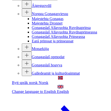
Áigeguovdil
Norgga Gonagasviessu
Majestehta Gonagas
Majestehta Dronnet
Gonagaslaš Allavuohta Ruvdnaprinsa
Gonagaslaš Allavuohta Ruvdnaprinseassa
Gonagaslaš Allavuohta Prinseassa
Eará prinssat ja prinseassat
Monarkiija
Gonagaslaš opmodat
Gonagaslaš hoavva
Galledeamit ja kulturdoaimmat
Bytt språk norsk
Norsk
Change language to English
English