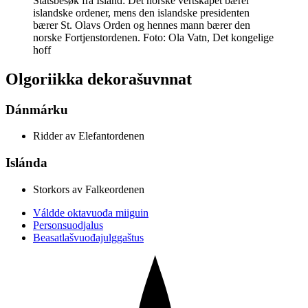
Statsbesøk fra Island: Det norske vertskapet bærer
islandske ordener, mens den islandske presidenten
bærer St. Olavs Orden og hennes mann bærer den
norske Fortjenstordenen. Foto: Ola Vatn, Det kongelige
hoff
Olgoriikka dekorašuvnnat
Dánmárku
Ridder av Elefantordenen
Islánda
Storkors av Falkeordenen
Váldde oktavuođa miiguin
Personsuodjalus
Beasatlašvuođajulggaštus