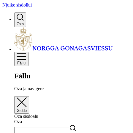
Njuike sisdollui
Oza
Fállu
Fállu
Oza ja navigere
Gidde
Oza sisdoalu
Oza