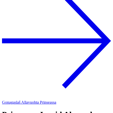
Gonagaslaš Allavuohta Prinseassa