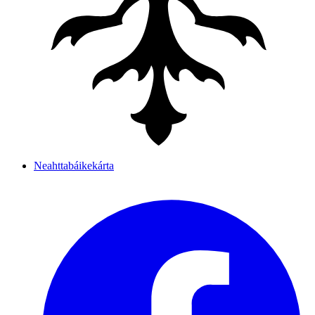
Neahttabáikekárta