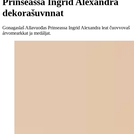
Prinseassa Ingrid Alexandra
dekorašuvnnat
Gonagaslaš Allavuođas Prinseassa Ingrid Alexandra leat čuovvovaš
árvomearkkat ja medáljat.