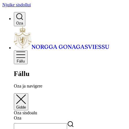
Njuike sisdollui
Oza
Fállu
Fállu
Oza ja navigere
Gidde
Oza sisdoalu
Oza