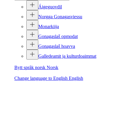
Áigeguovdil
Norgga Gonagasviessu
Monarkiija
Gonagaslaš opmodat
Gonagaslaš hoavva
Galledeamit ja kulturdoaimmat
Bytt språk norsk
Norsk
Change language to English
English